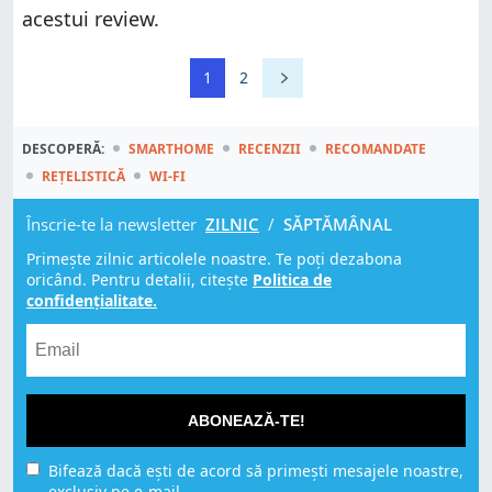
acestui review.
1
2
DESCOPERĂ:
SMARTHOME
RECENZII
RECOMANDATE
REȚELISTICĂ
WI-FI
Înscrie-te la newsletter
ZILNIC
/
SĂPTĂMÂNAL
Primește zilnic articolele noastre. Te poți dezabona
oricând. Pentru detalii, citește
Politica de
confidențialitate.
ABONEAZĂ-TE!
Bifează dacă ești de acord să primești mesajele noastre,
exclusiv pe e-mail.