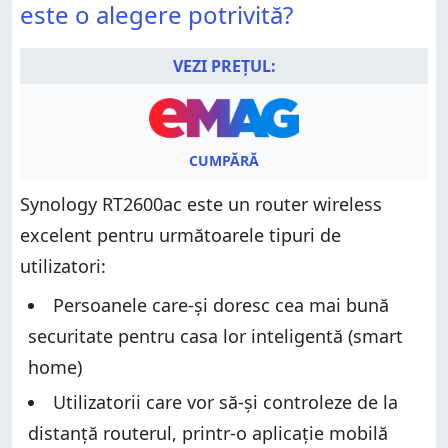
Verdict
este o alegere potrivită?
Verdict
Despachetarea routerului wireless Synology
RT2600ac
Despachetarea routerului wireless Synology
VEZI PREȚUL:
RT2600ac
Caracteristici hardware și design
Caracteristici hardware și design
Configurarea și utilizarea routerului Synology
RT2600ac
Configurarea și utilizarea routerului Synology
RT2600ac
Performanța wireless
CUMPĂRĂ
Performanța wireless
Performanța pentru rețelele cu fir
Synology RT2600ac este un router wireless
Performanța pentru rețelele cu fir
Performanța portului USB
excelent pentru următoarele tipuri de
Performanța portului USB
Caracteristici suplimentare
utilizatori:
Caracteristici suplimentare
Ce părere ai despre routerul wireless Synology
RT2600ac?
Persoanele care-și doresc cea mai bună
Ce părere ai despre routerul wireless Synology
RT2600ac?
securitate pentru casa lor inteligentă (smart
home)
Utilizatorii care vor să-și controleze de la
distanță routerul, printr-o aplicație mobilă