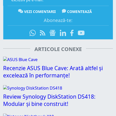
VEZI COMENTARII
COMENTEAZĂ
Abonează-te:
ARTICOLE CONEXE
Recenzie ASUS Blue Cave: Arată altfel și
excelează în performanțe!
Review Synology DiskStation DS418:
Modular și bine construit!