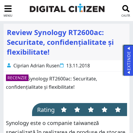
MENIU
CAUTĂ
Review Synology RT2600ac:
Securitate, confidențialitate și
flexibilitate!
EXTINDE
Ciprian Adrian Rusen
13.11.2018
RECENZIE
Rating
Synology este o companie taiwaneză
specializată în realizarea de produse de stocare