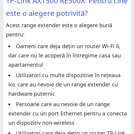
TP-Link AX1500 RE500X: Pentru cine
Pro și contra
Pro și contra
Verdict
este o alegere potrivită?
Verdict
Despachetarea TP-Link AX1500 RE500X
Acest range extender este o alegere bună
Despachetarea TP-Link AX1500 RE500X
Caracteristici hardware și design
pentru:
Caracteristici hardware și design
Configurarea și utilizarea range extenderului TP-Link
RE500X Wi-Fi 6
Configurarea și utilizarea range extenderului TP-Link
Oameni care deja dețin un router Wi-Fi 6,
RE500X Wi-Fi 6
Performanța wireless
dar care nu le acoperă în întregime casa sau
Performanța wireless
Performanța pentru conexiuni Ethernet
apartamentul
Performanța pentru conexiuni Ethernet
Care este părerea ta despre TP-Link AX1500 RE500X?
Utilizatori cu multe dispozitive în rețeaua
Care este părerea ta despre TP-Link AX1500 RE500X?
lor, care au nevoie de un range extender cu
hardware puternic
Persoane care au nevoie de un range
extender cu un port Ethernet pentru a conecta
un dispozitiv non-wireless
Utilizatori care deja dețin un router TP-Link