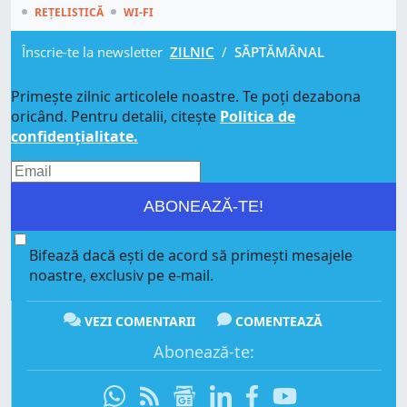
REȚELISTICĂ
WI-FI
Înscrie-te la newsletter
ZILNIC
/
SĂPTĂMÂNAL
Primește zilnic articolele noastre. Te poți dezabona
oricând. Pentru detalii, citește
Politica de
confidențialitate.
ABONEAZĂ-TE!
Bifează dacă ești de acord să primești mesajele
noastre, exclusiv pe e-mail.
VEZI COMENTARII
COMENTEAZĂ
Abonează-te: