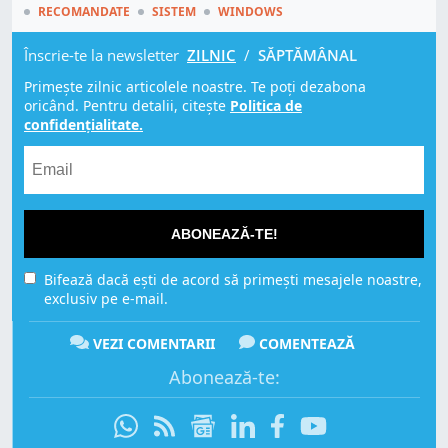
RECOMANDATE
SISTEM
WINDOWS
Înscrie-te la newsletter
ZILNIC
/
SĂPTĂMÂNAL
Primește zilnic articolele noastre. Te poți dezabona
oricând. Pentru detalii, citește
Politica de
confidențialitate.
ABONEAZĂ-TE!
Bifează dacă ești de acord să primești mesajele noastre,
exclusiv pe e-mail.
VEZI COMENTARII
COMENTEAZĂ
Abonează-te: