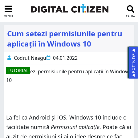
MENIU
CAUTĂ
Cum setezi permisiunile pentru
aplicații în Windows 10
EXTINDE
Codrut Neagu
04.01.2022
TUTORIAL
La fel ca Android și iOS, Windows 10 include o
facilitate numită
Permisiuni aplicație
. Poate că ai
auzit de permisiuni și ai o idee despre ce fac,