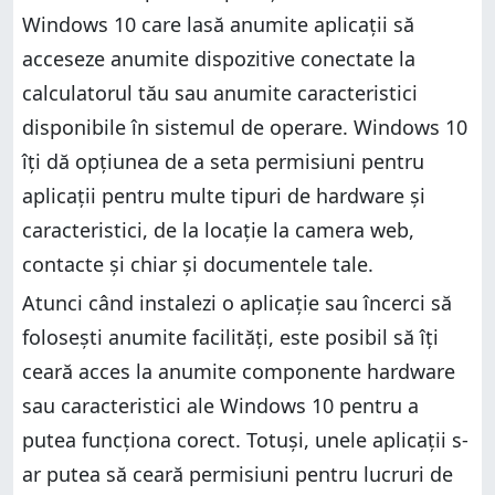
Cum accesezi permisiunile aplicațiilor pe categorii
Cum dai permisiuni aplicațiilor în Windows 10, pe
Windows 10 care lasă anumite aplicații să
categorii?
Cum dai permisiuni aplicațiilor în Windows 10, pe
acceseze anumite dispozitive conectate la
categorii?
Ce permisiuni pentru aplicații ai schimbat?
calculatorul tău sau anumite caracteristici
Ce permisiuni pentru aplicații ai schimbat?
disponibile în sistemul de operare. Windows 10
îți dă opțiunea de a seta permisiuni pentru
aplicații pentru multe tipuri de hardware și
caracteristici, de la locație la camera web,
contacte și chiar și documentele tale.
Atunci când instalezi o aplicație sau încerci să
folosești anumite facilități, este posibil să îți
ceară acces la anumite componente hardware
sau caracteristici ale Windows 10 pentru a
putea funcționa corect. Totuși, unele aplicații s-
ar putea să ceară permisiuni pentru lucruri de