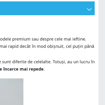
modele premium sau despre cele mai ieftine.
e mai rapid decât în mod obișnuit, cel puțin până
unt diferite de celelalte. Totuși, au un lucru în
 se încarce mai repede
.
ehnologie de încărcare?
ehnologie de încărcare?