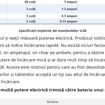
l și wații măsoară puterea electrică. Produsul volțilo
e să indice încărcarea rapidă. Nu există niciun fact
, ori amperajul, ori chiar pe ambele, pentru a obține
putere de încărcare mică și ar dura mult timp să înc
USB. Acesta este motivul pentru care au fost dezvolta
ilor și tabletelor acceptă un tip sau altul de încărc
 încărcare.
i multă putere electrică trimisă către bateria unu
Reclamă