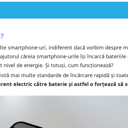
ă?
multe smartphone-uri, indiferent dacă vorbim despre 
ajutorul căreia smartphone-urile își încarcă bateriil
t nivel de energie. Și totuși, cum funcționează?
istă mai multe standarde de încărcare rapidă și toate s
ent electric către baterie și astfel o forțează să
OOC
OOC
olosind un încărcător rapid de la o altă companie cu o altă t
olosind un încărcător rapid de la o altă companie cu o altă t
t cu smartphone-ul tău?
t cu smartphone-ul tău?