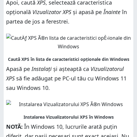
Apoi, caută
XPS
, selectează caracteristica
opțională
Vizualizator XPS
și apasă pe
Înainte
în
partea de jos a ferestrei.
Apasă pe
Instalați
și așteaptă ca
Vizualizatorul
XPS
să fie adăugat pe PC-ul tău cu Windows 11
sau Windows 10.
NOTĂ:
În Windows 10, lucrurile arată puțin
diferit, dar pașii necesari sunt exact aceiași. Nu