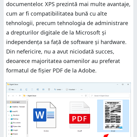
Cum salvezi un fișier XPS cu Vizualizatorul XPS
documentelor. XPS prezintă mai multe avantaje,
Cum salvezi un fișier XPS cu Vizualizatorul XPS
Cum vezi informații despre un fișier XPS
cum ar fi compatibilitatea bună cu alte
Cum vezi informații despre un fișier XPS
Cum imprimi un fișier XPS
tehnologii, precum tehnologia de administrare
Cum imprimi un fișier XPS
Cum alegi un alt mod de vizualizare în Vizualizatorul
a drepturilor digitale de la Microsoft și
XPS
Cum alegi un alt mod de vizualizare în Vizualizatorul
independența sa față de software și hardware.
XPS
Cum cauți text într-un fișier XPS
Cum cauți text într-un fișier XPS
Din nefericire, nu a avut niciodată succes,
Cum setezi permisiunile pentru documente cu
Vizualizatorul XPS
Cum setezi permisiunile pentru documente cu
deoarece majoritatea oamenilor au preferat
Vizualizatorul XPS
Folosești fișiere XPS?
formatul de fișier PDF de la Adobe.
Folosești fișiere XPS?