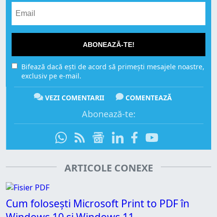
ABONEAZĂ-TE!
Bifează dacă ești de acord să primești mesajele noastre,
exclusiv pe e-mail.
VEZI COMENTARII
COMENTEAZĂ
Abonează-te:
ARTICOLE CONEXE
Cum folosești Microsoft Print to PDF în
Windows 10 și Windows 11