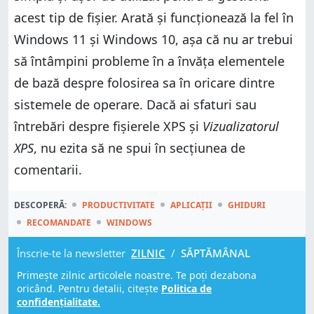
acest tip de fișier. Arată și funcționează la fel în
Windows 11 și Windows 10, așa că nu ar trebui
să întâmpini probleme în a învăța elementele
de bază despre folosirea sa în oricare dintre
sistemele de operare. Dacă ai sfaturi sau
întrebări despre fișierele XPS și
Vizualizatorul
XPS
, nu ezita să ne spui în secțiunea de
comentarii.
DESCOPERĂ:
PRODUCTIVITATE
APLICAȚII
GHIDURI
RECOMANDATE
WINDOWS
Înscrie-te la newsletter
ZILNIC
/
SĂPTĂMÂNAL
Primește zilnic articolele noastre. Te poți dezabona
oricând. Pentru detalii, citește
Politica de
confidențialitate.