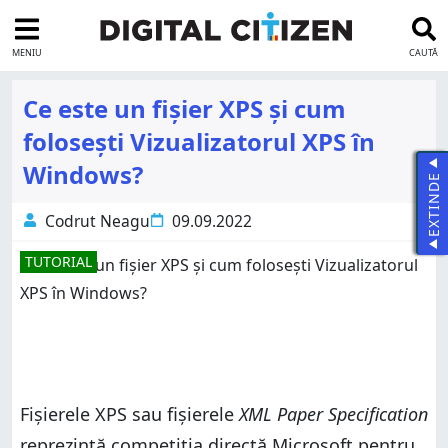
MENIU
CAUTĂ
Ce este un fișier XPS și cum
folosești Vizualizatorul XPS în
Windows?
EXTINDE
Codrut Neagu
09.09.2022
TUTORIAL
Fișierele XPS sau fișierele
XML Paper Specification
reprezintă competiția directă Microsoft pentru