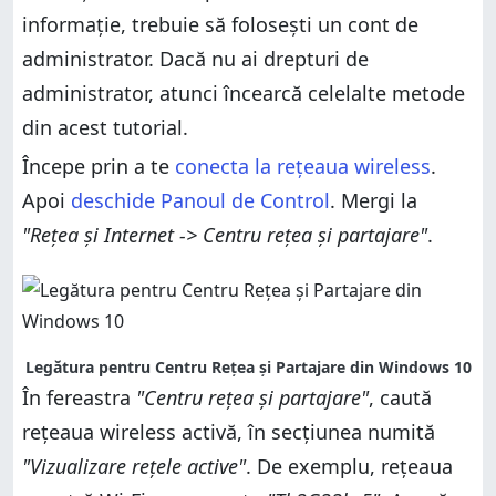
informaţie, trebuie să foloseşti un cont de
administrator. Dacă nu ai drepturi de
administrator, atunci încearcă celelalte metode
din acest tutorial.
Începe prin a te
conecta la reţeaua wireless
.
Apoi
deschide Panoul de Control
. Mergi la
"Reţea şi Internet -> Centru reţea şi partajare"
.
Legătura pentru Centru Rețea și Partajare din Windows 10
În fereastra
"Centru reţea şi partajare"
, caută
reţeaua wireless activă, în secţiunea numită
"Vizualizare reţele active"
. De exemplu, reţeaua