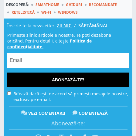
DESCOPERĂ:
SMARTHOME
GHIDURI
RECOMANDATE
REȚELISTICĂ
WI-FI
WINDOWS
Înscrie-te la newsletter
ZILNIC
/
SĂPTĂMÂNAL
Primește zilnic articolele noastre. Te poți dezabona
oricând. Pentru detalii, citește
Politica de
confidențialitate.
ABONEAZĂ-TE!
Bifează dacă ești de acord să primești mesajele noastre,
exclusiv pe e-mail.
VEZI COMENTARII
COMENTEAZĂ
Abonează-te: