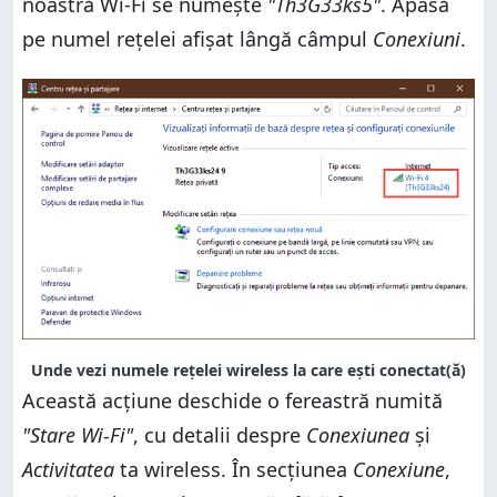
noastră Wi-Fi se numeşte
"Th3G33ks5"
. Apasă
pe numel rețelei afișat lângă câmpul
Conexiuni
.
Unde vezi numele rețelei wireless la care ești conectat(ă)
Această acţiune deschide o fereastră numită
"Stare Wi-Fi"
, cu detalii despre
Conexiunea
şi
Activitatea
ta wireless. În secţiunea
Conexiune
,