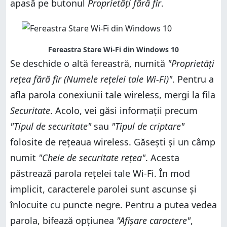
apasă pe butonul
Proprietăţi fără fir
.
Fereastra Stare Wi-Fi din Windows 10
Se deschide o altă fereastră, numită
"Proprietăţi
reţea fără fir (Numele reţelei tale Wi-Fi)"
. Pentru a
afla parola conexiunii tale wireless, mergi la fila
Securitate
. Acolo, vei găsi informații precum
"Tipul de securitate"
sau
"Tipul de criptare"
folosite de reţeaua wireless. Găsești şi un câmp
numit
"Cheie de securitate reţea"
. Acesta
păstrează parola reţelei tale Wi-Fi. În mod
implicit, caracterele parolei sunt ascunse şi
înlocuite cu puncte negre. Pentru a putea vedea
parola, bifează opţiunea
"Afişare caractere"
,