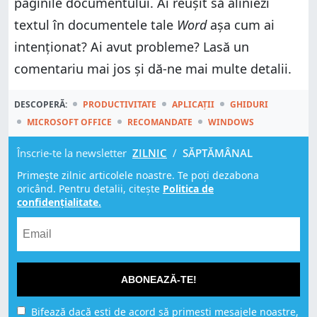
paginile documentului. Ai reușit să aliniezi
textul în documentele tale
Word
așa cum ai
intenționat? Ai avut probleme? Lasă un
comentariu mai jos și dă-ne mai multe detalii.
DESCOPERĂ:
PRODUCTIVITATE
APLICAȚII
GHIDURI
MICROSOFT OFFICE
RECOMANDATE
WINDOWS
Înscrie-te la newsletter
ZILNIC
/
SĂPTĂMÂNAL
Primește zilnic articolele noastre. Te poți dezabona
oricând. Pentru detalii, citește
Politica de
confidențialitate.
ABONEAZĂ-TE!
Bifează dacă ești de acord să primești mesajele noastre,