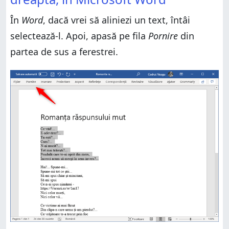
3. Aliniază textul și la stânga și la dreapta în
Microsoft Word
În
Word
, dacă vrei să aliniezi un text, întâi
4. Aliniază textul vertical (sus, centru, sus-jos, jos) pe
selectează-l. Apoi, apasă pe fila
Pornire
din
paginile unui document Microsoft Word
partea de sus a ferestrei.
Ai reușit să aliniezi textul așa cum ai vrut?