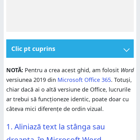
Clic pt cuprins
1. Aliniază text la stânga sau dreapta, în Microsoft
Word
NOTĂ:
Pentru a crea acest ghid, am folosit
Word
2. Centrează textul orizontal în Microsoft Word
versiunea 2019 din
Microsoft Office 365
. Totuși,
3. Aliniază textul și la stânga și la dreapta în
chiar dacă ai o altă versiune de Office, lucrurile
Microsoft Word
ar trebui să funcționeze identic, poate doar cu
4. Aliniază textul vertical (sus, centru, sus-jos, jos) pe
paginile unui document Microsoft Word
câteva mici diferențe de ordin vizual.
Ai reușit să aliniezi textul așa cum ai vrut?
1. Aliniază text la stânga sau dreapta, în Microsoft
1. Aliniază text la stânga sau
Word
2. Centrează textul orizontal în Microsoft Word
dreapta, în Microsoft Word