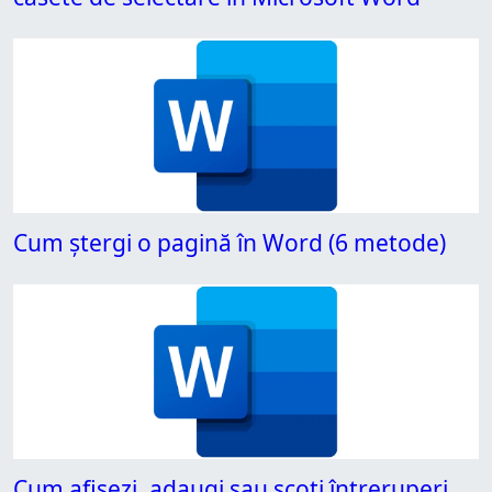
Cum ștergi o pagină în Word (6 metode)
Cum afișezi, adaugi sau scoți întreruperi