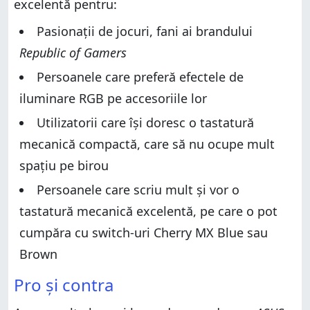
Caracteristici hardware
excelentă pentru:
Caracteristici hardware
Experiența de utilizare a tastaturii de gaming ASUS
Pasionații de jocuri, fani ai brandului
ROG Strix Scope
Experiența de utilizare a tastaturii de gaming ASUS
ROG Strix Scope
Republic of Gamers
Software-ul ASUS ROG Armoury 2
Software-ul ASUS ROG Armoury 2
Ție îți place tastatura de gaming ASUS ROG Strix
Persoanele care preferă efectele de
Scope?
Ție îți place tastatura de gaming ASUS ROG Strix
iluminare RGB pe accesoriile lor
Scope?
Utilizatorii care își doresc o tastatură
mecanică compactă, care să nu ocupe mult
spațiu pe birou
Persoanele care scriu mult și vor o
tastatură mecanică excelentă, pe care o pot
cumpăra cu switch-uri Cherry MX Blue sau
Brown
Pro și contra