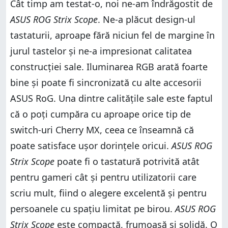
Cât timp am testat-o, noi ne-am îndrăgostit de
ASUS ROG Strix Scope
. Ne-a plăcut design-ul
tastaturii, aproape fără niciun fel de margine în
jurul tastelor și ne-a impresionat calitatea
construcției sale. Iluminarea RGB arată foarte
bine și poate fi sincronizată cu alte accesorii
ASUS RoG. Una dintre calitățile sale este faptul
că o poți cumpăra cu aproape orice tip de
switch-uri Cherry MX, ceea ce înseamnă că
poate satisface ușor dorințele oricui.
ASUS ROG
Strix Scope
poate fi o tastatură potrivită atât
pentru gameri cât și pentru utilizatorii care
scriu mult, fiind o alegere excelentă și pentru
persoanele cu spațiu limitat pe birou.
ASUS ROG
Strix Scope
este compactă, frumoasă și solidă. O