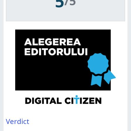
5
/5
Verdict