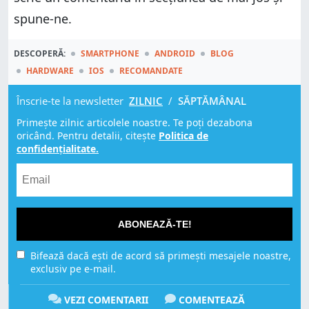
spune-ne.
DESCOPERĂ:
SMARTPHONE
ANDROID
BLOG
HARDWARE
IOS
RECOMANDATE
Înscrie-te la newsletter
ZILNIC
/
SĂPTĂMÂNAL
Primește zilnic articolele noastre. Te poți dezabona
oricând. Pentru detalii, citește
Politica de
confidențialitate.
ABONEAZĂ-TE!
Bifează dacă ești de acord să primești mesajele noastre,
exclusiv pe e-mail.
VEZI COMENTARII
COMENTEAZĂ