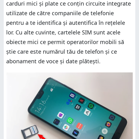
Ai și alte întrebări legate de cartelele SIM și ce fac
carduri mici și plate ce conțin circuite integrate
ele?
Ai și alte întrebări legate de cartelele SIM și ce fac
utilizate de către companiile de telefonie
ele?
pentru a te identifica și autentifica în rețelele
lor. Cu alte cuvinte, cartelele SIM sunt acele
obiecte mici ce permit operatorilor mobili să
știe care este numărul tău de telefon și ce
abonament de voce și date plătești.