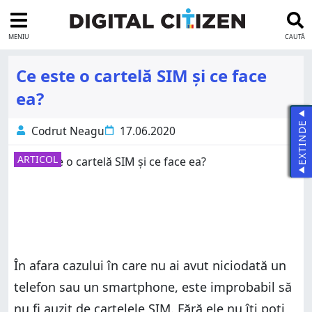
MENIU
CAUTĂ
Ce este o cartelă SIM și ce face
ea?
EXTINDE
Codrut Neagu
17.06.2020
ARTICOL
În afara cazului în care nu ai avut niciodată un
telefon sau un smartphone, este improbabil să
nu fi auzit de cartelele SIM. Fără ele nu îți poți