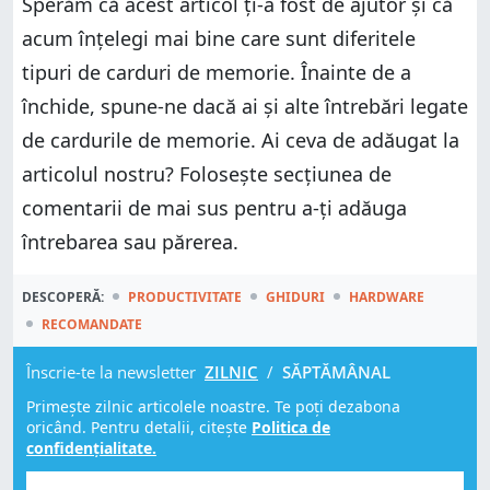
Sperăm că acest articol ți-a fost de ajutor și că
acum înțelegi mai bine care sunt diferitele
tipuri de carduri de memorie. Înainte de a
închide, spune-ne dacă ai și alte întrebări legate
de cardurile de memorie. Ai ceva de adăugat la
articolul nostru? Folosește secțiunea de
comentarii de mai sus pentru a-ți adăuga
întrebarea sau părerea.
DESCOPERĂ:
PRODUCTIVITATE
GHIDURI
HARDWARE
RECOMANDATE
Înscrie-te la newsletter
ZILNIC
/
SĂPTĂMÂNAL
Primește zilnic articolele noastre. Te poți dezabona
oricând. Pentru detalii, citește
Politica de
confidențialitate.