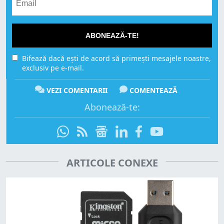
ABONEAZĂ-TE!
Bifează dacă ești de acord să primești mesajele noastre,
exclusiv pe e-mail.
VEZI COMENTARII
COMENTEAZĂ
Abonează-te:
ARTICOLE CONEXE