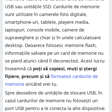
Ai și alte întrebări despre cardurile de memorie?
Ai și alte întrebări despre cardurile de memorie?
USB sau unitățile SSD. Cardurile de memorie
sunt utilizate în camerele foto digitale,
smartphone-uri, tablete, playere media,
laptopuri, console mobile, camere de
supraveghere și chiar și în unele calculatoare
desktop. Deoarece folosesc memorie flash,
informațiile salvate pe un card de memorie nu
se pierd atunci când îl deconectezi. Acest lucru
înseamnă că
poți să copiezi, muți și ștergi
fișiere, precum și să
formatezi cardurile de
memorie
oricând vrei tu.
Spre deosebire de unitățile de stocare USB, în
cazul cardurilor de memorie nu folosești un
port USB pentru a le conecta la alte dispozitive.