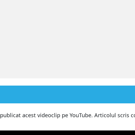
e face?
 publicat acest videoclip pe YouTube. Articolul scris 
LERT?