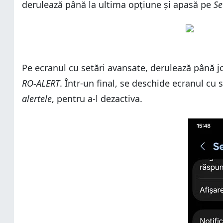
derulează până la ultima opțiune și apasă pe
Ce părere ai despre RO-ALERT?
Se
Pe ecranul cu setări avansate, derulează până j
RO-ALERT
. Într-un final, se deschide ecranul cu 
alertele
, pentru a-l dezactiva.