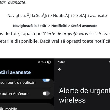
tări avansate
.
os de tot și apasă pe
“Alerte de urgență wireless”
. Acea
setările disponibile. Dacă vrei să oprești toate notific