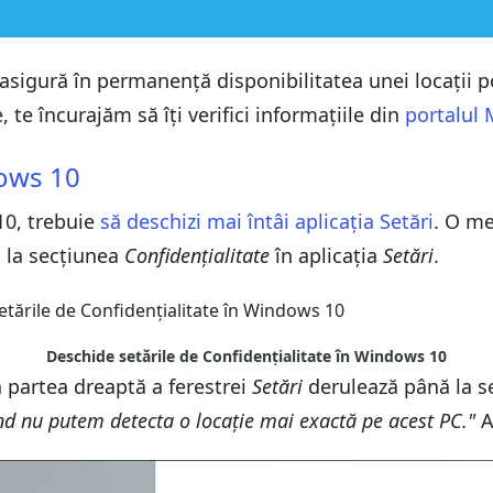
sigură în permanență disponibilitatea unei locații potr
 te încurajăm să îți verifici informațiile din
portalul 
s 10?
dows 10
10, trebuie
s 10?
să deschizi mai întâi aplicația
Setări
. O me
 la secțiunea
Confidențialitate
în aplicația
Setări
.
Deschide setările de Confidențialitate în Windows 10
n partea dreaptă a ferestrei
Setări
derulează până la 
 când nu putem detecta o locație mai exactă pe acest PC."
A