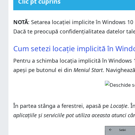
Clic pt cuprins
Cum setezi locație implicită în Windows 10
NOTĂ
: Setarea locației implicite în Windows 10 a
Cum restaurezi aplicația Hărți dacă ai erori
Dacă te preocupă confidențialitatea datelor tale,
De ce este folositor să ai o locație implicită în Window
Cum setezi locație implicită în Windows 10
Ți-ai setat locația implicită în Windows 10?
Cum setezi locație implicită în Win
Cum restaurezi aplicația Hărți dacă ai erori
Pentru a schimba locația implicită în Windows 
De ce este folositor să ai o locație implicită în Window
apeși pe butonul ei din
Ți-ai setat locația implicită în Windows 10?
Meniul Start
. Navighează
În partea stânga a ferestrei, apasă pe
Locație
. Î
aplicațiile și serviciile pot utiliza aceasta atunci