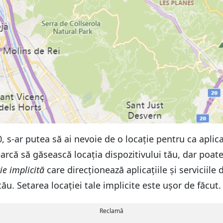
0, s-ar putea să ai nevoie de o locație pentru ca apl
earcă să găsească locația dispozitivului tău, dar poa
ie implicită
care direcționează aplicațiile și servicii
u. Setarea locației tale implicite este ușor de făcut.
Reclamă