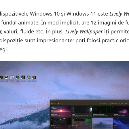
u dispozitivele Windows 10 și Windows 11 este
Lively W
 fundal animate. În mod implicit, are 12 imagini de fu
 valuri, fluide etc. În plus,
Lively Wallpaper
îți permite
 dispoziție sunt impresionante: poți folosi practic orice
egi.
ratuite pentru Windows?
ratuite pentru Windows?