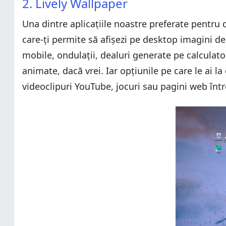
2. Lively Wallpaper
14. Flipboard
14. Flipboard
15. Bitwarden
Una dintre aplicațiile noastre preferate pentr
15. Bitwarden
16. Asana
care-ți permite să afișezi pe desktop imagini de
16. Asana
17. TeamViewer
mobile, ondulații, dealuri generate pe calculator,
17. TeamViewer
18. 7-Zip
animate, dacă vrei. Iar opțiunile pe care le ai la
18. 7-Zip
19. Wikipedia
videoclipuri YouTube, jocuri sau pagini web într
19. Wikipedia
20. TripAdvisor
20. TripAdvisor
După părerea ta, care sunt cele mai bune aplicații g
După părerea ta, care sunt cele mai bune aplicații g