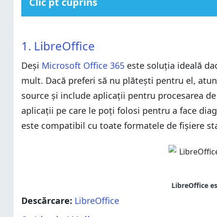
Clic pt cuprins
1. LibreOffice
1. LibreOffice
2. Lively Wallpaper
1. LibreOffice
2. Lively Wallpaper
3. Netflix
Deși
3. Netflix
Microsoft Office 365
este soluția ideală dac
4. Spotify
mult. Dacă preferi să nu plătești pentru el, atu
4. Spotify
5. Adobe Photoshop Express
source și include aplicații pentru procesarea de 
5. Adobe Photoshop Express
6. VLC
aplicații pe care le poți folosi pentru a face d
6. VLC
7. MusicBee
este compatibil cu toate formatele de fișiere st
7. MusicBee
8. TuneIn Radio
8. TuneIn Radio
9. Slack
9. Slack
10. WhatsApp Desktop
10. WhatsApp Desktop
11. Messenger
11. Messenger
12. OneNote
Descărcare:
12. OneNote
LibreOffice
13. Evernote
13. Evernote