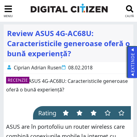
MENIU
CAUTĂ
Review ASUS 4G-AC68U:
Caracteristicile generoase oferă o
bună experiență?
EXTINDE
Ciprian Adrian Rusen
08.02.2018
RECENZIE
Rating
ASUS are în portofoliu un router wireless care
combină conexiunile mobile la internet cu