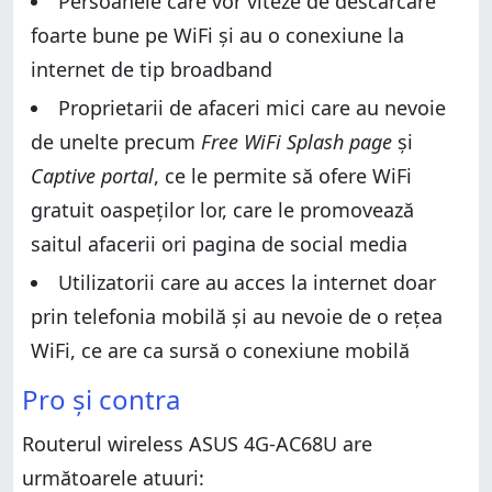
Persoanele care vor viteze de descărcare
Max-Stream AC1900
Performanța wireless
foarte bune pe WiFi și au o conexiune la
Performanța wireless
Performanța când folosești rețelele mobile
internet de tip broadband
Performanța când folosești rețelele mobile
Performanța pentru rețelele cu fir
Proprietarii de afaceri mici care au nevoie
Performanța pentru rețelele cu fir
Caracteristici suplimentare
de unelte precum
Free WiFi Splash page
și
Caracteristici suplimentare
Care este părerea ta despre ASUS 4G-AC68U
Captive portal
, ce le permite să ofere WiFi
AC1900?
Care este părerea ta despre ASUS 4G-AC68U
AC1900?
gratuit oaspeților lor, care le promovează
saitul afacerii ori pagina de social media
Utilizatorii care au acces la internet doar
prin telefonia mobilă și au nevoie de o rețea
WiFi, ce are ca sursă o conexiune mobilă
Pro și contra
Routerul wireless ASUS 4G-AC68U are
următoarele atuuri: