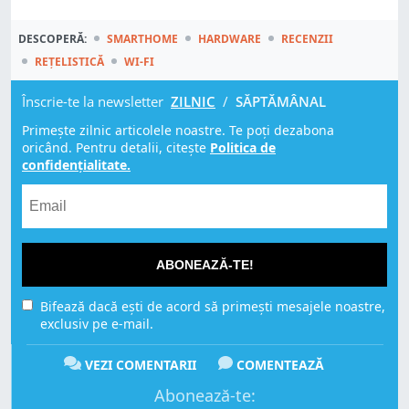
DESCOPERĂ:
SMARTHOME
HARDWARE
RECENZII
REȚELISTICĂ
WI-FI
Înscrie-te la newsletter
ZILNIC
/
SĂPTĂMÂNAL
Primește zilnic articolele noastre. Te poți dezabona
oricând. Pentru detalii, citește
Politica de
confidențialitate.
ABONEAZĂ-TE!
Bifează dacă ești de acord să primești mesajele noastre,
exclusiv pe e-mail.
VEZI COMENTARII
COMENTEAZĂ
Abonează-te: