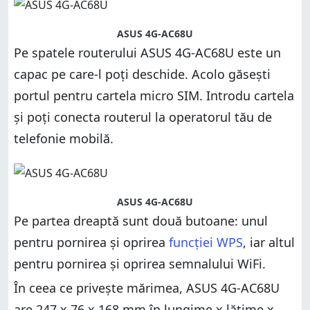
ASUS 4G-AC68U
Pe spatele routerului ASUS 4G-AC68U este un
capac pe care-l poți deschide. Acolo găsești
portul pentru cartela micro SIM. Introdu cartela
și poți conecta routerul la operatorul tău de
telefonie mobilă.
ASUS 4G-AC68U
Pe partea dreaptă sunt două butoane: unul
pentru pornirea și oprirea
funcției WPS
, iar altul
pentru pornirea și oprirea semnalului WiFi.
În ceea ce privește mărimea, ASUS 4G-AC68U
are 247 x 76 x 168 mm în lungime x lățime x