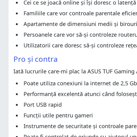
Configurarea și utilizarea routerului ASUS TUF Gami
Cei ce se joacă online și își doresc o latenț
Configurarea și utilizarea routerului ASUS TUF Gami
Performanța wireless
Familiile care vor controale parentale eficien
Performanța wireless
Performanța routerului ASUS TUF Gaming AX3000 
Apartamente de dimensiuni medii și birouri
Performanța routerului ASUS TUF Gaming AX3000 
Performanța routerului ASUS TUF Gaming AX3000 
Persoanele care vor să-și controleze routeru
Performanța routerului ASUS TUF Gaming AX3000 
Performanța pentru rețelele prin cablu și portul USB
Performanța pentru rețelele prin cablu și portul USB
Utilizatorii care doresc să-și controleze re
Funcții avansate
Funcții avansate
Ce părere ai despre routerul ASUS TUF Gaming AX30
Pro și contra
Ce părere ai despre routerul ASUS TUF Gaming AX30
Iată lucrurile care-mi plac la ASUS TUF Gaming
Poate utiliza conexiuni la internet de 2,5 G
Performanță excelentă atunci când foloseșt
Port USB rapid
Funcții utile pentru gameri
Instrumente de securitate și controale pare
Poate fi controlat de oriunde cu ajutorul un