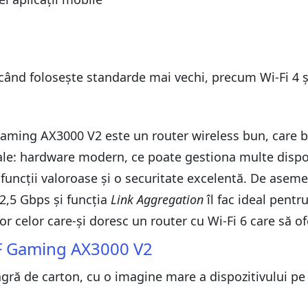
ând folosește standarde mai vechi, precum Wi-Fi 4 și
ming AX3000 V2 este un router wireless bun, care bi
e: hardware modern, ce poate gestiona multe dispoz
uncții valoroase și o securitate excelentă. De aseme
 2,5 Gbps și funcția
Link Aggregation
îl fac ideal pentr
ror celor care-și doresc un router cu Wi-Fi 6 care să o
F Gaming AX3000 V2
gră de carton, cu o imagine mare a dispozitivului pe