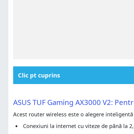
Clic pt cuprins
ASUS TUF Gaming AX3000 V2: Pentru cine este o alege
ASUS TUF Gaming AX3000 V2: Pentru cine este o alege
Pro și contra
ASUS TUF Gaming AX3000 V2: Pentru 
Pro și contra
Verdict
Acest router wireless este o alegere inteligentă
Verdict
Despachetarea routerului ASUS TUF Gaming AX3000 
Despachetarea routerului ASUS TUF Gaming AX3000 
Caracteristici hardware și design
Conexiuni la internet cu viteze de până la 2
Caracteristici hardware și design