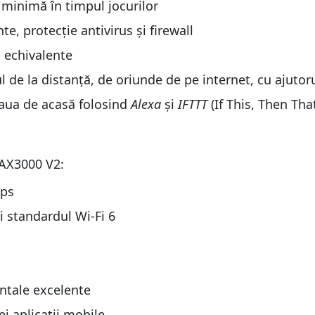
ng AX3000 V2
ă minimă în timpul jocurilor
ng AX3000 V2
te, protecție antivirus și firewall
V2 pe banda de 2,4 GHz
 echivalente
V2 pe banda de 2,4 GHz
V2 pe banda de 5 GHz
l de la distanță, de oriunde de pe internet, cu ajutoru
V2 pe banda de 5 GHz
țeaua de acasă folosind
Alexa
și
IFTTT
(If This, Then Tha
00 V2?
00 V2?
 AX3000 V2:
bps
i standardul Wi-Fi 6
ntale excelente
ei aplicații mobile