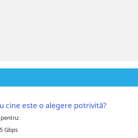
re potrivită?
re potrivită?
cine este o alegere potrivită?
 pentru:
V2
V2
,5 Gbps