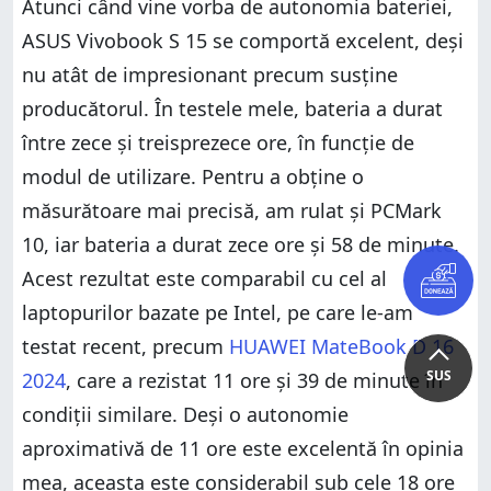
Atunci când vine vorba de autonomia bateriei,
ASUS Vivobook S 15 se comportă excelent, deși
nu atât de impresionant precum susține
producătorul. În testele mele, bateria a durat
între zece și treisprezece ore, în funcție de
modul de utilizare. Pentru a obține o
măsurătoare mai precisă, am rulat și PCMark
10, iar bateria a durat zece ore și 58 de minute.
Acest rezultat este comparabil cu cel al
laptopurilor bazate pe Intel, pe care le-am
testat recent, precum
HUAWEI MateBook D 16
SUS
2024
, care a rezistat 11 ore și 39 de minute în
condiții similare. Deși o autonomie
aproximativă de 11 ore este excelentă în opinia
mea, aceasta este considerabil sub cele 18 ore