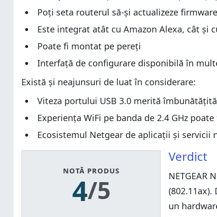
Poți seta routerul să-și actualizeze firmwar
Este integrat atât cu Amazon Alexa, cât și 
Poate fi montat pe pereți
Interfață de configurare disponibilă în mult
Există și neajunsuri de luat în considerare:
Viteza portului USB 3.0 merită îmbunătățită
Experiența WiFi pe banda de 2.4 GHz poate 
Ecosistemul Netgear de aplicații și servicii 
Verdict
NOTĂ PRODUS
NETGEAR Nig
4
/5
(802.11ax).
un hardware