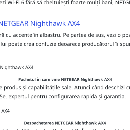
zi Wi-Fi 6 fără să cheltuiești foarte mulți bani, NE
s NETGEAR Nighthawk AX4
cu accente în albastru. Pe partea de sus, vezi o poz
sului poate crea confuzie deoarece producătorul îi 
Pachetul în care vine NETGEAR Nighthawk AX4
re produs și capabilitățile sale. Atunci când deschizi 
5e, expertul pentru configurarea rapidă și garanția.
Despachetarea NETGEAR Nighthawk AX4