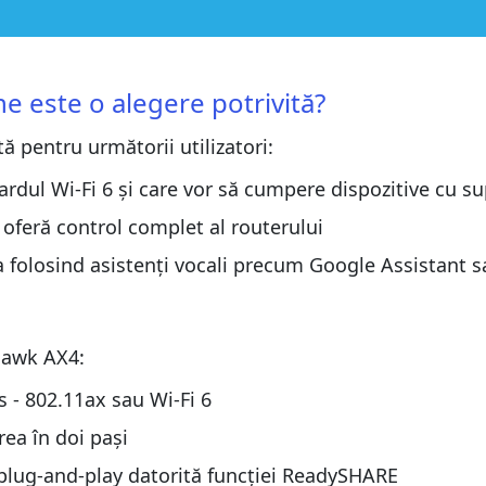
otrivită?
otrivită?
 este o alegere potrivită?
 pentru următorii utilizatori:
wk AX4
wk AX4
ardul Wi-Fi 6 și care vor să cumpere dispozitive cu s
AR Nighthawk AX
 oferă control complet al routerului
AR Nighthawk AX
ua folosind asistenți vocali precum Google Assistant
hawk AX4:
thawk AX4?
 - 802.11ax sau Wi-Fi 6
thawk AX4?
rea în doi pași
 plug-and-play datorită funcției ReadySHARE