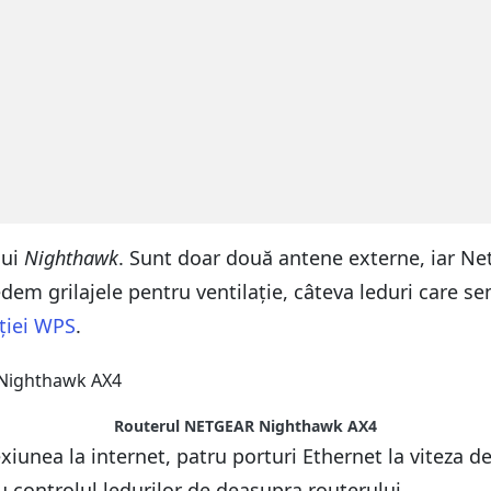
lui
Nighthawk
. Sunt doar două antene externe, iar N
edem grilajele pentru ventilație, câteva leduri care 
ției WPS
.
Routerul NETGEAR Nighthawk AX4
iunea la internet, patru porturi Ethernet la viteza 
u controlul ledurilor de deasupra routerului.