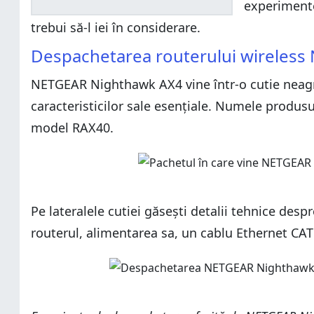
experimente
trebui să-l iei în considerare.
Despachetarea routerului wireles
NETGEAR Nighthawk AX4 vine într-o cutie neagră 
caracteristicilor sale esențiale. Numele produ
model RAX40.
Pe lateralele cutiei găsești detalii tehnice desp
routerul, alimentarea sa, un cablu Ethernet CAT