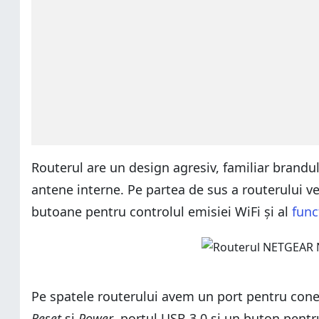
Routerul are un design agresiv, familiar brandu
antene interne. Pe partea de sus a routerului v
butoane pentru controlul emisiei WiFi și al
func
Pe spatele routerului avem un port pentru conex
Reset
și
Power
, portul USB 3.0 și un buton pentr