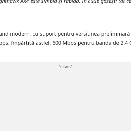
hawk AX4 este simplă și rapidă. În cutie găsești tot ce a
nd modern, cu suport pentru versiunea preliminară 
ps, împărțită astfel: 600 Mbps pentru banda de 2.4 
Reclamă