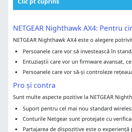
Clic pt cuprins
NETGEAR Nighthawk AX4: Pentru cine este o alegere p
NETGEAR Nighthawk AX4: Pentru cine este o alegere p
Pro și contra
NETGEAR Nighthawk AX4: Pentru cine
Pro și contra
Verdict
NETGEAR Nighthawk AX4 este o alegere potrivită
Verdict
Despachetarea routerului wireless NETGEAR Nightha
Despachetarea routerului wireless NETGEAR Nightha
Caracteristici hardware și design
Persoanele care vor să investească în stand
Caracteristici hardware și design
Configurarea și utilizarea routerului wireless NETGE
Entuziaștii care vor un firmware avansat, ce
Configurarea și utilizarea routerului wireless NETGE
Performanța wireless
Persoanele care vor să-și controleze rețea
Performanța wireless
Performanța pentru rețelele cu fir
Pro și contra
Performanța pentru rețelele cu fir
Performanța portului USB
Performanța portului USB
Caracteristici suplimentare
Sunt multe aspecte pozitive la NETGEAR Night
Caracteristici suplimentare
Ce părere ai despre routerul wireless NETGEAR Nigh
Suport pentru cel mai nou standard wireless
Ce părere ai despre routerul wireless NETGEAR Nigh
Conturile Netgear sunt protejate cu verifica
Partajarea de dispozitive este o experiență