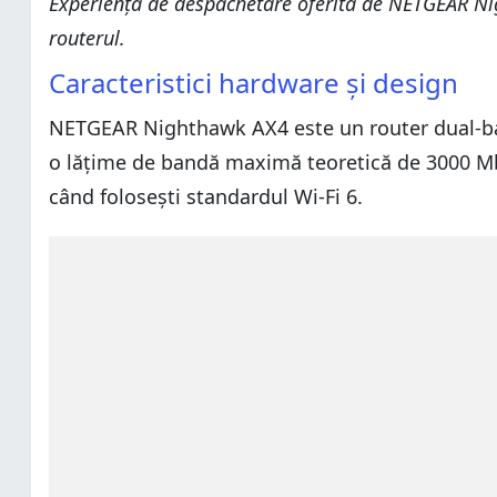
Experiența de despachetare oferită de NETGEAR Night
routerul.
Caracteristici hardware și design
NETGEAR Nighthawk AX4 este un router dual-ba
o lățime de bandă maximă teoretică de 3000 Mb
când folosești standardul Wi-Fi 6.