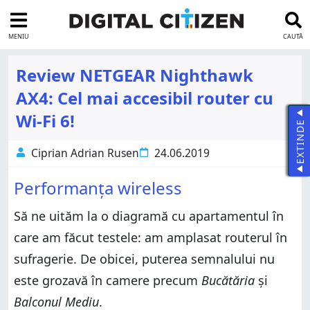
MENIU
CAUTĂ
Review NETGEAR Nighthawk
AX4: Cel mai accesibil router cu
Wi-Fi 6!
EXTINDE
Ciprian Adrian Rusen
24.06.2019
Performanța wireless
Să ne uităm la o diagramă cu apartamentul în
care am făcut testele: am amplasat routerul în
sufragerie. De obicei, puterea semnalului nu
este grozavă în camere precum
Bucătăria
și
Balconul Mediu
.