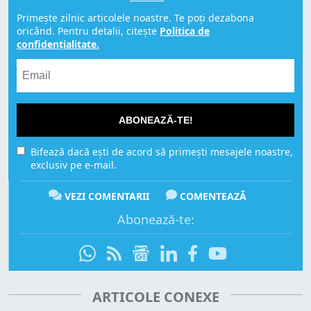
Primește zilnic articolele noastre. Te poți dezabona
oricând. Pentru detalii, citește
Politica de
confidențialitate.
ABONEAZĂ-TE!
Bifează dacă ești de acord să primești mesajele noastre,
exclusiv pe e-mail.
VEZI COMENTARII
COMENTEAZĂ
Abonează-te:
ARTICOLE CONEXE