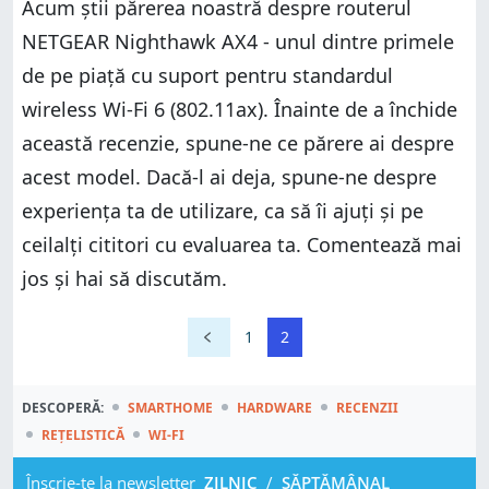
Acum știi părerea noastră despre routerul
NETGEAR Nighthawk AX4 - unul dintre primele
de pe piață cu suport pentru standardul
wireless Wi-Fi 6 (802.11ax). Înainte de a închide
această recenzie, spune-ne ce părere ai despre
acest model. Dacă-l ai deja, spune-ne despre
experiența ta de utilizare, ca să îi ajuți și pe
ceilalți cititori cu evaluarea ta. Comentează mai
jos și hai să discutăm.
1
2
DESCOPERĂ:
SMARTHOME
HARDWARE
RECENZII
REȚELISTICĂ
WI-FI
Înscrie-te la newsletter
ZILNIC
/
SĂPTĂMÂNAL