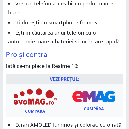
Vrei un telefon accesibil cu performanțe
Experiența de utilizare a smartphone-ului Realme 10
Experiența de utilizare a camerelor pe Realme 10
bune
Experiența de utilizare a camerelor pe Realme 10
Android 12 (actualizabil la Android 13) și aplicațiile
Îți dorești un smartphone frumos
incluse
Android 12 (actualizabil la Android 13) și aplicațiile
incluse
Performanță în benchmarkuri
Ești în căutarea unui telefon cu o
Performanță în benchmarkuri
Ce părere ai despre Realme 10?
autonomie mare a bateriei și încărcare rapidă
Ce părere ai despre Realme 10?
Pro și contra
Iată ce-mi place la Realme 10:
VEZI PREȚUL:
CUMPĂRĂ
CUMPĂRĂ
Ecran AMOLED luminos și colorat, cu o rată