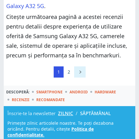
Galaxy A32 5G
.
Citește următoarea pagină a acestei recenzii
pentru detalii despre experiența de utilizare
oferită de Samsung Galaxy A32 5G, camerele
sale, sistemul de operare și aplicațiile incluse,
precum și performanța sa în benchmarkuri.
1
2
DESCOPERĂ:
SMARTPHONE
ANDROID
HARDWARE
RECENZII
RECOMANDATE
Înscrie-te la newsletter
ZILNIC
/
SĂPTĂMÂNAL
Primește zilnic articolele noastre. Te poți dezabona
oricând. Pentru detalii, citește
Politica de
confidențialitate.