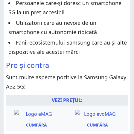
Specificații hardware
Persoanele care-și doresc un smartphone
Experiența de utilizare a smartphone-ului Samsung
Galaxy A32 5G
Experiența de utilizare a smartphone-ului Samsung
5G la un preț accesibil
Galaxy A32 5G
Experiența de utilizare a camerelor pe Samsung
Utilizatorii care au nevoie de un
Galaxy A32 5G
Experiența de utilizare a camerelor pe Samsung
Galaxy A32 5G
Android 11 și aplicațiile incluse
smartphone cu autonomie ridicată
Android 11 și aplicațiile incluse
Performanță în benchmarkuri
Fanii ecosistemului Samsung care au și alte
Performanță în benchmarkuri
Ce părere ai despre Samsung Galaxy A32 5G?
dispozitive ale acestei mărci
Ce părere ai despre Samsung Galaxy A32 5G?
Pro și contra
Sunt multe aspecte pozitive la Samsung Galaxy
A32 5G:
VEZI PREȚUL:
CUMPĂRĂ
CUMPĂRĂ