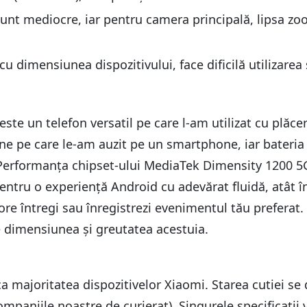
unt mediocre, iar pentru camera principală, lipsa zoom-
u dimensiunea dispozitivului, face dificilă utiliza
ste un telefon versatil pe care l-am utilizat cu plăce
ne pe care le-am auzit pe un smartphone, iar bateria 
erformanța chipset-ului MediaTek Dimensity 1200 5G
entru o experiență Android cu adevărat fluidă, atât în 
ci ore întregi sau înregistrezi evenimentul tău prefer
de dimensiunea și greutatea acestuia.
 ca majoritatea dispozitivelor Xiaomi. Starea cutiei s
companiile noastre de curierat). Singurele specificații