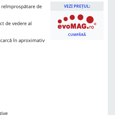
e reîmprospătare de
VEZI PREȚUL:
ct de vedere al
CUMPĂRĂ
încarcă în aproximativ
zive