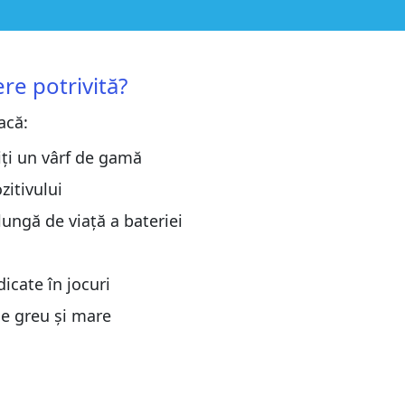
re potrivită?
acă:
iți un vârf de gamă
zitivului
ungă de viață a bateriei
icate în jocuri
e greu și mare