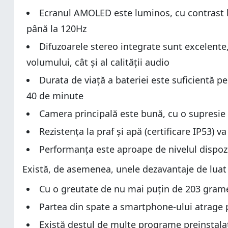
Ecranul AMOLED este luminos, cu contrast b
până la 120Hz
Difuzoarele stereo integrate sunt excelente,
volumului, cât și al calității audio
Durata de viață a bateriei este suficientă pe
40 de minute
Camera principală este bună, cu o supresie
Rezistența la praf și apă (certificare IP53) v
Performanța este aproape de nivelul dispozi
Există, de asemenea, unele dezavantaje de luat 
Cu o greutate de nu mai puțin de 203 grame
Partea din spate a smartphone-ului atrage p
Există destul de multe programe preinstalate 