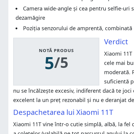
Camera wide-angle și cea pentru selfie-uri s
dezamăgire
Poziția senzorului de amprentă, combinată c
Verdict
NOTĂ PRODUS
Xiaomi 11T e
5
/5
cele mai bu
moderată. P
suficientă p
nu se încălzește excesiv, indiferent dacă te jo
excelent la un preț rezonabil și nu e deranjat 
Despachetarea lui Xiaomi 11T
Xiaomi 11T vine într-o cutie simplă, albă, la fel
a coletelor (valabilă pe tot parcursul anului la 