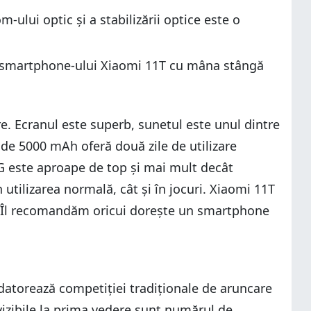
ului optic și a stabilizării optice este o
rea smartphone-ului Xiaomi 11T cu mâna stângă
re. Ecranul este superb, sunetul este unul dintre
de 5000 mAh oferă două zile de utilizare
 este aproape de top și mai mult decât
​​utilizarea normală, cât și în jocuri. Xiaomi 11T
at. Îl recomandăm oricui dorește un smartphone
e datorează competiției tradiționale de aruncare
 vizibile la prima vedere sunt numărul de