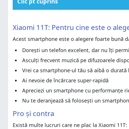
Clic pt cuprins
Xiaomi 11T: Pentru cine este o alegere potrivită?
Xiaomi 11T: Pentru cine este o alegere potrivită?
Pro şi contra
Xiaomi 11T: Pentru cine este o alege
Pro şi contra
Verdict
Acest smartphone este o alegere foarte bună d
Verdict
Despachetarea lui Xiaomi 11T
Despachetarea lui Xiaomi 11T
Design și calitatea construcției
Dorești un telefon excelent, dar nu îți perm
Design și calitatea construcției
Caracteristici hardware
Asculți frecvent muzică pe difuzoarele dispo
Caracteristici hardware
Experiența de utilizare a smartphone-ului Xiaomi 11T
Vrei ca smartphone-ul tău să aibă o durată l
Experiența de utilizare a smartphone-ului Xiaomi 11T
Experiența de utilizare a camerelor de pe Xiaomi 11T
Ai nevoie de încărcare super-rapidă
Experiența de utilizare a camerelor de pe Xiaomi 11T
Android 11 și aplicații incluse
Apreciezi un smartphone cu performanțe rid
Android 11 și aplicații incluse
Performanță în benchmarkuri
Nu te deranjează să folosești un smartphon
Performanță în benchmarkuri
Îți place Xiaomi 11T?
Îți place Xiaomi 11T?
Pro şi contra
Există multe lucruri care ne plac la Xiaomi 11T: