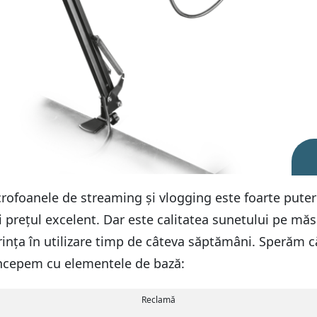
foanele de streaming și vlogging este foarte putern
și prețul excelent. Dar este calitatea sunetului pe m
urința în utilizare timp de câteva săptămâni. Sperăm c
ă începem cu elementele de bază:
Reclamă