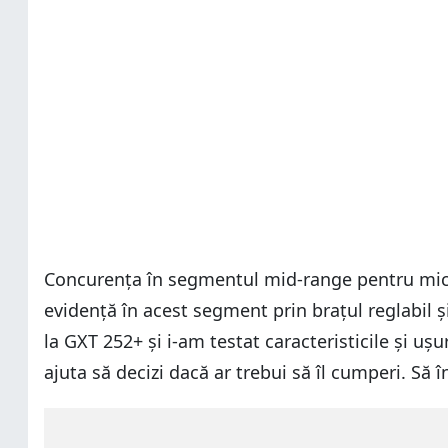
Concurența în segmentul mid-range pentru micro
evidență în acest segment prin brațul reglabil 
la GXT 252+ și i-am testat caracteristicile și uș
ajuta să decizi dacă ar trebui să îl cumperi. S