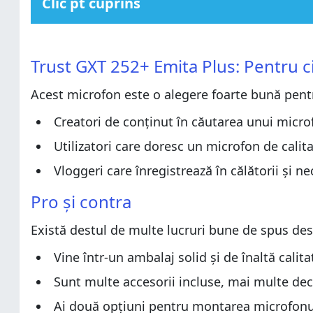
Clic pt cuprins
Trust GXT 252+ Emita Plus: Pentru cine este o alegere 
Trust GXT 252+ Emita Plus: Pentru cine este o alegere 
Pro și contra
Trust GXT 252+ Emita Plus: Pentru ci
Pro și contra
Verdict
Acest microfon este o alegere foarte bună pent
Verdict
Despachetarea microfonului Trust GXT 252+ Emita Pl
Despachetarea microfonului Trust GXT 252+ Emita Pl
Design și specificații hardware
Creatori de conținut în căutarea unui microf
Design și specificații hardware
Experiența de utilizare a microfonului Trust GXT 252+
Utilizatori care doresc un microfon de calitat
Experiența de utilizare a microfonului Trust GXT 252+
Ce părere ai despre Trust GXT 252+ Emita Plus?
Vloggeri care înregistrează în călătorii ș
Ce părere ai despre Trust GXT 252+ Emita Plus?
Pro și contra
Există destul de multe lucruri bune de spus de
Vine într-un ambalaj solid și de înaltă calita
Sunt multe accesorii incluse, mai multe decâ
Ai două opțiuni pentru montarea microfonulu