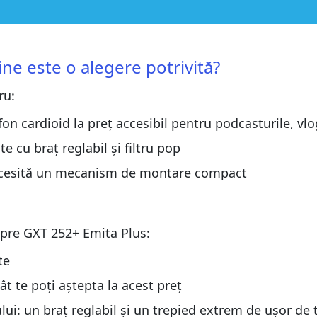
potrivită?
potrivită?
ne este o alegere potrivită?
ru:
us
us
on cardioid la preț accesibil pentru podcasturile, vlo
 Emita Plus
e cu braț reglabil și filtru pop
 Emita Plus
i necesită un mecanism de montare compact
spre GXT 252+ Emita Plus:
te
t te poți aștepta la acest preț
i: un braț reglabil și un trepied extrem de ușor de 