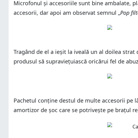
Microfonul și accesoriile sunt bine ambalate, p
accesorii, dar apoi am observat semnul „
Pop fil
Tragând de el a ieșit la iveală un al doilea str
produsul să supraviețuiască oricărui fel de abuz
Pachetul conține destul de multe accesorii pe l
amortizor de șoc care se potrivește pe brațul reg