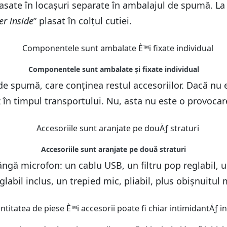
lasate în locașuri separate în ambalajul de spumă. La
ter inside
” plasat în colțul cutiei.
at de spumă, care conținea restul accesoriilor. Dacă n
 în timpul transportului. Nu, asta nu este o provocar
ângă microfon: un cablu USB, un filtru pop reglabil, u
labil inclus, un trepied mic, pliabil, plus obișnuitul m