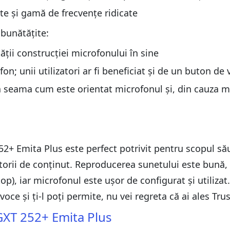
ate și gamă de frecvențe ridicate
mbunătățite:
tății construcției microfonului în sine
n; unii utilizatori ar fi beneficiat și de un buton de
da seama cum este orientat microfonul și, din cauza m
52+ Emita Plus este perfect potrivit pentru scopul său
torii de conținut. Reproducerea sunetului este bună, s
op), iar microfonul este ușor de configurat și utiliza
 voce și ți-l poți permite, nu vei regreta că ai ales Tr
GXT 252+ Emita Plus