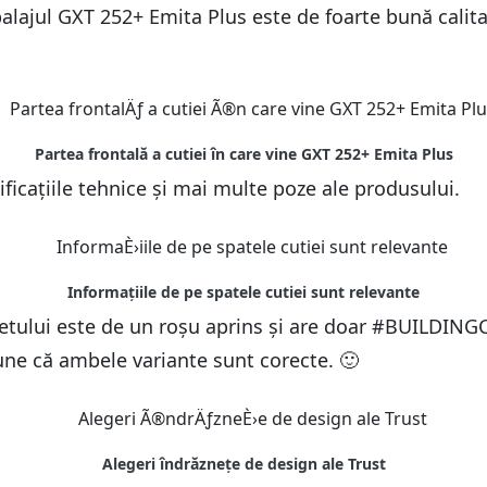
ajul GXT 252+ Emita Plus este de foarte bună calitat
cificațiile tehnice și mai multe poze ale produsului.
achetului este de un roșu aprins și are doar #BUILDI
une că ambele variante sunt corecte. 🙂