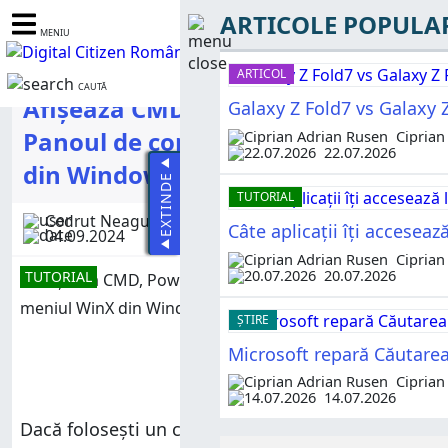
ARTICOLE POPULA
MENIU
ARTICOL
CAUTĂ
Afișează CMD, PowerShell &
Galaxy Z Fold7 vs Galaxy Z
Panoul de control în meniul WinX
Ciprian
22.07.2026
din Windows 10
EXTINDE
TUTORIAL
Codrut Neagu
Câte aplicații îți accesea
04.09.2024
Ciprian
20.07.2026
TUTORIAL
ȘTIRE
Microsoft repară Căutare
Ciprian
14.07.2026
Dacă folosești un calculator cu Windows 10,