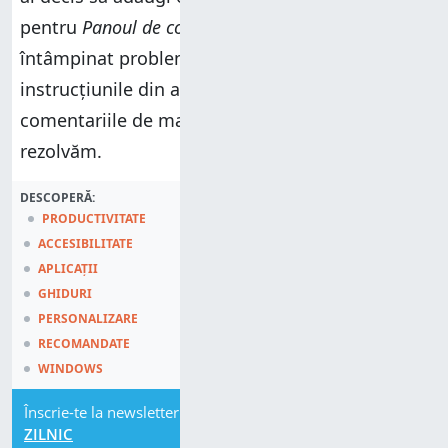
pentru
Panoul de control
în
WinX
? Dacă ai
întâmpinat probleme în timp ce urmai
instrucțiunile din acest tutorial, spune-mi în
comentariile de mai jos și hai să încercăm să le
rezolvăm.
DESCOPERĂ:
PRODUCTIVITATE
ACCESIBILITATE
APLICAȚII
GHIDURI
PERSONALIZARE
RECOMANDATE
WINDOWS
Înscrie-te la newsletter
ZILNIC