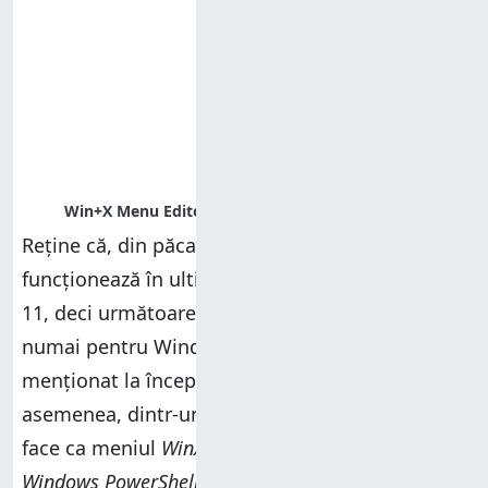
Reține că, din păcate, aplicația nu mai
funcționează în ultimele versiuni de Windows
11, deci următoarele instrucțiuni sunt valabile
numai pentru Windows 10, după cum am
menționat la începutul acestui ghid. De
asemenea, dintr-un motiv necunoscut, nu poți
face ca meniul
WinX
să afișeze atât scurtăturile
Windows PowerShell
, cât și pe cele pentru
Linia