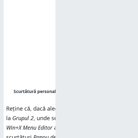
Reține că, dacă alegi să adaugi
Panou de control
la
Grupul 2
, unde se află și scurtătura
Setări
,
Win+X Menu Editor
afișează acum două
scurtături
Panou de control
. Însă una dintre