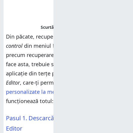
Din păcate, recuperarea vechiului P
anou de
control
din meniul
WinX
nu este la fel de simplă
precum recuperarea
Liniei de comandă
. Pentru a
face asta, trebuie să descarci și să folosești o
aplicație din terțe părți, numită
Win+X Menu
Editor
, care-ți permite să
adaugi scurtături
personalizate la meniul
Win+X
. Iată cum
funcționează totul:
Pasul 1. Descarcă și rulează Win+X Menu
Editor