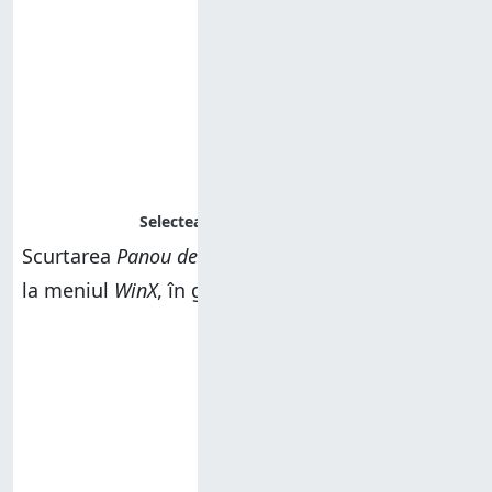
Scurtarea
Panou de control
este adăugată acum
la meniul
WinX
, în grupul selectat.