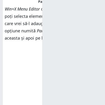
Win+X Menu Editor
deschide o fereastră unde
poți selecta elementul din
Panoul de control
pe
care vrei să-l adaugi. Derulează până găsești o
opțiune numită
Panou de control
. Apasă pe
aceasta și apoi pe butonul
Select (Selectare)
.