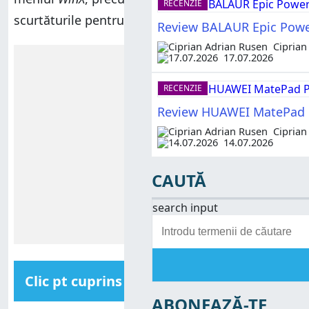
RECENZIE
scurtăturile pentru
CMD
și
PowerShell
în
WinX
.
Review BALAUR Epic Power
Ciprian
Reclamă
17.07.2026
RECENZIE
Review HUAWEI MatePad Pr
Ciprian
14.07.2026
CAUTĂ
search input
Clic pt cuprins
ABONEAZĂ-TE