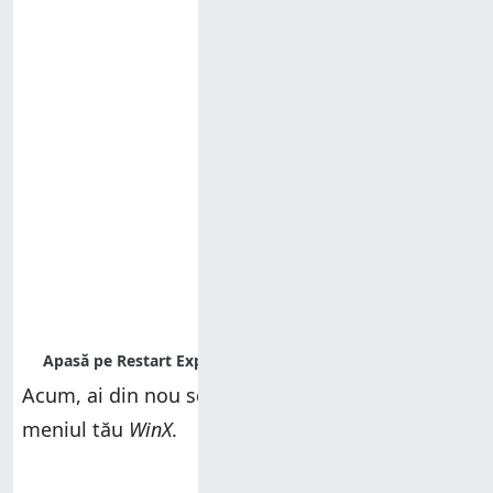
Acum, ai din nou scurtătura
Panou de control
în
meniul tău
WinX
.