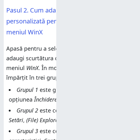
Pasul 2. Cum adaugi o scurtătură
personalizată pentru Panoul de control în
meniul WinX
Apasă pentru a selecta grupul în care vrei să
adaugi scurtătura către
Panoul de control
, în
meniul
WinX
. În mod implicit, meniul WinX este
împărțit în trei grupuri:
Grupul 1
este grupul care conține
Desktop
și
opțiunea
Închidere sau deconectare
,
Grupul 2
este cel cu
Manager de activități
,
Setări
,
(File) Explorer
,
Căutare
și
Rulare
,
Grupul 3
este cel unde găsești
Aplicații și