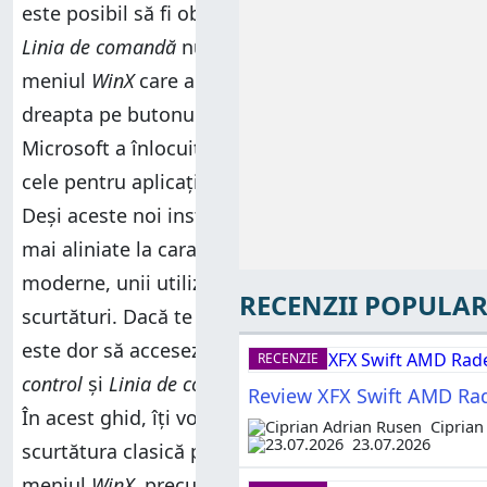
este posibil să fi observat că
Panoul de control
și
Linia de comandă
nu mai sunt disponibile în
meniul
WinX
care apare atunci când dai clic
dreapta pe butonul
Start
. De-a lungul timpului,
Microsoft a înlocuit aceste scurtături clasice cu
cele pentru aplicația
Setări
și pentru
PowerShell
.
Deși aceste noi instrumente sunt puternice și
mai aliniate la caracteristicile Windows
moderne, unii utilizatori încă preferă vechile
RECENZII POPULAR
scurtături. Dacă te numeri printre cei cărora le
este dor să acceseze cu ușurință
Panoul de
RECENZIE
control
și
Linia de comandă
, continuă să citești.
Review XFX Swift AMD Ra
În acest ghid, îți voi arăta cum să reintroduci
Ciprian
23.07.2026
scurtătura clasică pentru
Panoul de control
în
meniul
WinX
, precum și cum să comuți între