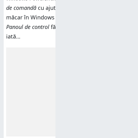
de comandă
cu ajutorul
Win+X Menu Editor
, nici
măcar în Windows 10. Însă poți să adaugi
Panoul de control
fără să elimini altceva, deci
iată…
Reclamă