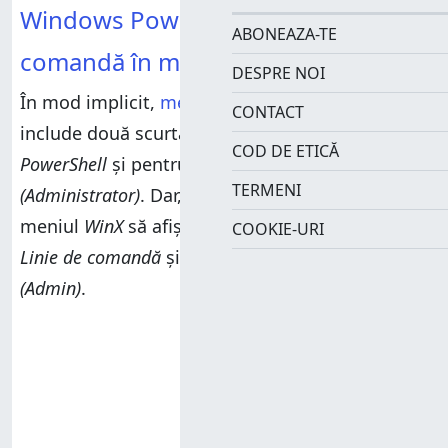
Windows PowerShell și Linie de
Cum adaugi Panoul de control la meniul WinX din
ABONEAZA-TE
Windows 10
comandă în meniul WinX
DESPRE NOI
Pasul 1. Descarcă și rulează Win+X Menu Editor
În mod implicit,
meniul
WinX
din Windows 10
CONTACT
Pasul 2. Cum adaugi o scurtătură personalizată
include două scurtături pentru
Windows
COD DE ETICĂ
pentru Panoul de control în meniul WinX
PowerShell
și pentru
Windows PowerShell
TERMENI
Ai adăugat scurtături personalizate la meniul
(Administrator)
. Dar, dacă preferi, poți face ca
WinX?
meniul
WinX
să afișeze în loc scurtături pentru
COOKIE-URI
Linie de comandă
și pentru
Linie de comandă
(Admin)
.