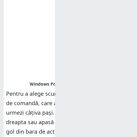
Pentru a alege scurtăturile către medii în linie
de comandă, care apar în
WinX
, trebuie să
urmezi câțiva pași. În primul rând, dă clic
dreapta sau apasă și ține apăsat pe un spațiu
gol din bara de activități. Apoi, în meniul