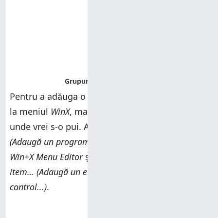
Pentru a adăuga o scurtătură
Panou de control
la meniul
WinX
, mai întâi, selectează grupul
unde vrei s-o pui. Apoi, apasă pe
Add a program
(Adaugă un program)
în colțul din stânga sus al
Win+X Menu Editor
și alege
Add a Control Panel
item… (Adaugă un element din Panoul de
control...)
.