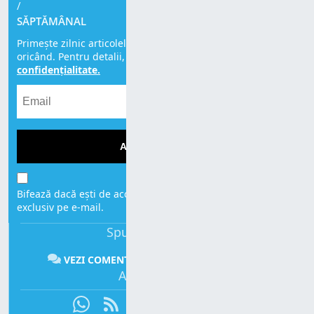
/
SĂPTĂMÂNAL
Primește zilnic articolele noastre. Te poți dezabona
oricând. Pentru detalii, citește
Politica de
confidențialitate.
ABONEAZĂ-TE!
Bifează dacă ești de acord să primești mesajele noastre,
exclusiv pe e-mail.
Spune-ți părerea:
SUS
VEZI COMENTARII
COMENTEAZĂ
Abonează-te: