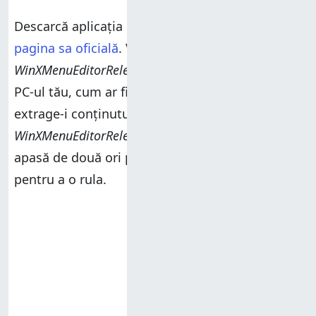
Descarcă aplicația
Win+X Menu Editor
de pe
pagina sa oficială
. Vei primi un fișier ZIP numit
WinXMenuEditorRelease.zip
. Salvează-l undeva pe
PC-ul tău, cum ar fi pe desktop, iar apoi
extrage-i conținutul. Deschide folderul
WinXMenuEditorRelease
și dă dublu clic sau
apasă de două ori pe aplicația
WinXEditor.exe
pentru a o rula.