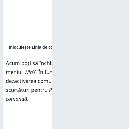
Acum poți să închizi aplicația
Setări
și să verifici
meniul
WinX
. În funcție de activarea sau
dezactivarea comutatorului,
WinX
va avea
scurtături pentru
PowerShell
sau pentru
Linia de
comandă
.