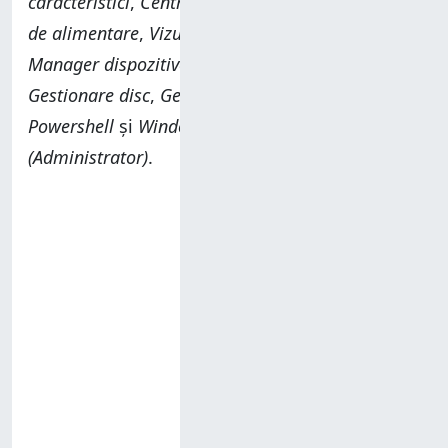
caracteristici
,
Centru pentru mobilitate
,
Opțiuni
de alimentare
,
Vizualizator evenimente
,
Sistem
,
Manager dispozitive
,
Conexiuni în rețea
,
Gestionare disc
,
Gestionare computer
,
Windows
Powershell
și
Windows PowerShell
(Administrator)
.