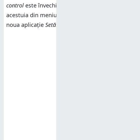
control
este învechit și a înlocuit scurtătura
acestuia din meniul
WinX
cu o scurtătură către
noua aplicație
Setări
.