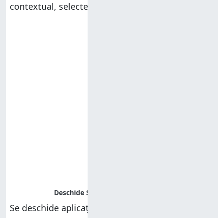
contextual, selectează
Setări bară de activități
.
Se deschide aplicația
Setări
și ajungi automat