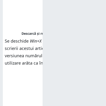
Se deschide
Win+X Menu Editor
. La momentul
scrierii acestui articol, aplicația a ajuns la
versiunea numărul 3.0.0.0, iar interfața sa de
utilizare arăta ca în imaginea următoare.