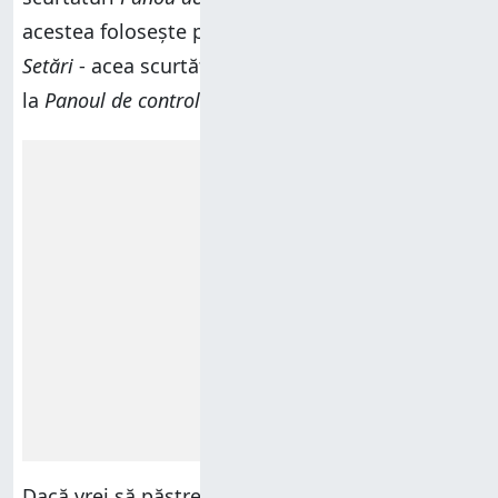
acestea folosește pictograma noii aplicații
Setări
- acea scurtătură duce de fapt la
Setări
, nu
la
Panoul de control
.
Reclamă
Dacă vrei să păstrezi ambele aplicații în meniul