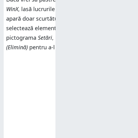
WinX
, lasă lucrurile așa cum sunt. Dacă vrei să
apară doar scurtătura
Panou de control
,
selectează elementul
Panou de control
, cel cu
pictograma
Setări
, iar apoi apasă pe
Remove
(Elimină)
pentru a-l șterge.