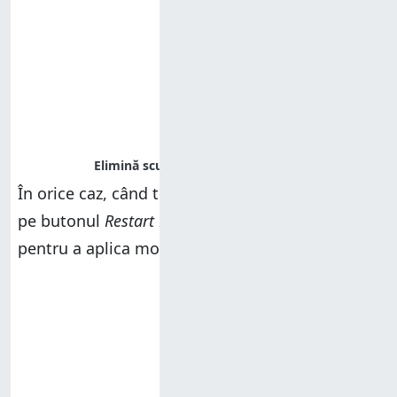
În orice caz, când termini personalizarea, apasă
pe butonul
Restart Explorer (Repornește Explorer)
pentru a aplica modificările pe care le-ai făcut.