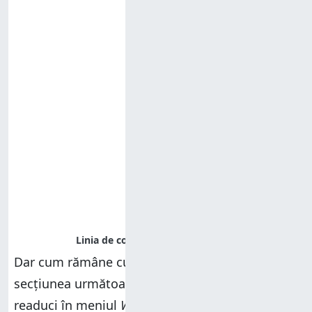
Dar cum rămâne cu
Panoul de control
? Citește
secțiunea următoare pentru a afla cum să-l
readuci în meniul
WinX
.