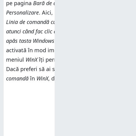
pe pagina
Bară de activități
din secțiunea
Personalizare
. Aici, caută setarea
„Înlocuiește
Linia de comandă cu Windows PowerShell în meniu
atunci când fac clic dreapta pe butonul start sau
apăs tasta Windows+X”
. Această opțiune este
activată în mod implicit, ceea ce înseamnă că
meniul
WinX
îți permite să accesezi
PowerShell
.
Dacă preferi să ai scurtăturile către
Linia de
comandă
în
WinX
, dezactivează acest comutator.