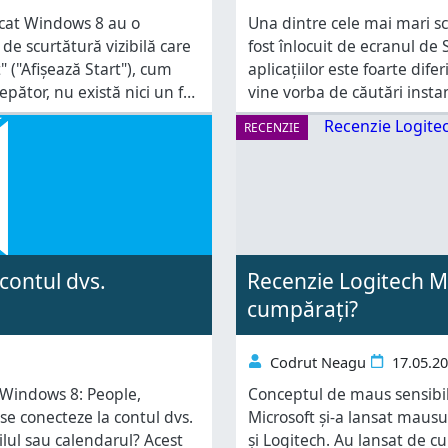
ercat Windows 8 au o
Una dintre cele mai mari s
de scurtătură vizibilă care
fost înlocuit de ecranul de 
" ("Afișează Start"), cum
aplicațiilor este foarte dif
ător, nu există nici un fel
vine vorba de căutări insta
câteva taste, nu se dovede
RECENZIE
contul dvs.
Recenzie Logitech M
cumpărați?
Codrut Neagu
17.05.2
 Windows 8: People,
Conceptul de maus sensibil 
se conecteze la contul dvs.
Microsoft și-a lansat mausur
ilul sau calendarul? Acest
și Logitech. Au lansat de 