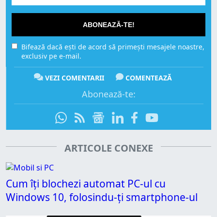
ABONEAZĂ-TE!
Bifează dacă ești de acord să primești mesajele noastre,
exclusiv pe e-mail.
VEZI COMENTARII
COMENTEAZĂ
Abonează-te:
ARTICOLE CONEXE
Cum îți blochezi automat PC-ul cu
Windows 10, folosindu-ți smartphone-ul