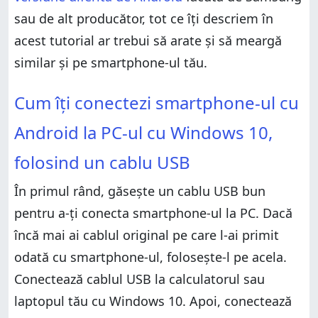
Windows 10, folosind un cablu USB
sau de alt producător, tot ce îți descriem în
3. Încarcă-ți smartphone-ul cu Android de pe PC-ul
tău cu Windows 10
acest tutorial ar trebui să arate și să meargă
Ai reușit să îți conectezi smartphone-ul cu Android la
similar și pe smartphone-ul tău.
PC-ul cu Windows 10?
Cum îți conectezi smartphone-ul cu Android la PC-ul
Cum îți conectezi smartphone-ul cu
cu Windows 10, folosind un cablu USB
1. Transferă fișiere între smartphone-ul cu Android și
Android la PC-ul cu Windows 10,
PC-ul tău cu Windows 10, folosind un cablu USB
2. Transferă fotografii și clipuri video între
folosind un cablu USB
smartphone-ul tău cu android și PC-ul tău cu
Windows 10, folosind un cablu USB
În primul rând, găsește un cablu USB bun
3. Încarcă-ți smartphone-ul cu Android de pe PC-ul
tău cu Windows 10
pentru a-ți conecta smartphone-ul la PC. Dacă
Ai reușit să îți conectezi smartphone-ul cu Android la
încă mai ai cablul original pe care l-ai primit
PC-ul cu Windows 10?
odată cu smartphone-ul, folosește-l pe acela.
Conectează cablul USB la calculatorul sau
laptopul tău cu Windows 10. Apoi, conectează