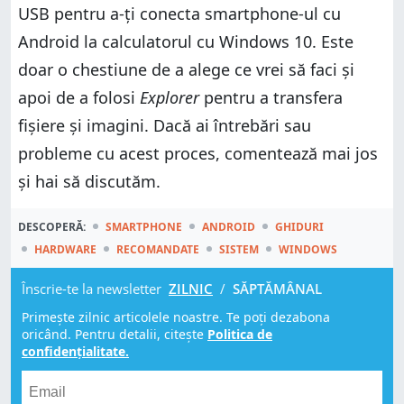
USB pentru a-ți conecta smartphone-ul cu
Android la calculatorul cu Windows 10. Este
doar o chestiune de a alege ce vrei să faci și
apoi de a folosi
Explorer
pentru a transfera
fișiere și imagini. Dacă ai întrebări sau
probleme cu acest proces, comentează mai jos
și hai să discutăm.
DESCOPERĂ:
SMARTPHONE
ANDROID
GHIDURI
HARDWARE
RECOMANDATE
SISTEM
WINDOWS
Înscrie-te la newsletter
ZILNIC
/
SĂPTĂMÂNAL
Primește zilnic articolele noastre. Te poți dezabona
oricând. Pentru detalii, citește
Politica de
confidențialitate.