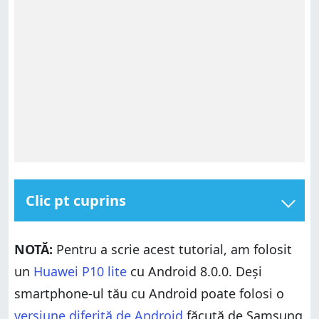
Clic pt cuprins
Cum îți conectezi smartphone-ul cu Android la PC-ul
cu Windows 10, folosind un cablu USB
NOTĂ:
Pentru a scrie acest tutorial, am folosit
1. Transferă fișiere între smartphone-ul cu Android și
un
Huawei P10 lite
cu Android 8.0.0. Deși
PC-ul tău cu Windows 10, folosind un cablu USB
smartphone-ul tău cu Android poate folosi o
2. Transferă fotografii și clipuri video între
smartphone-ul tău cu android și PC-ul tău cu
versiune diferită de Android
făcută de Samsung