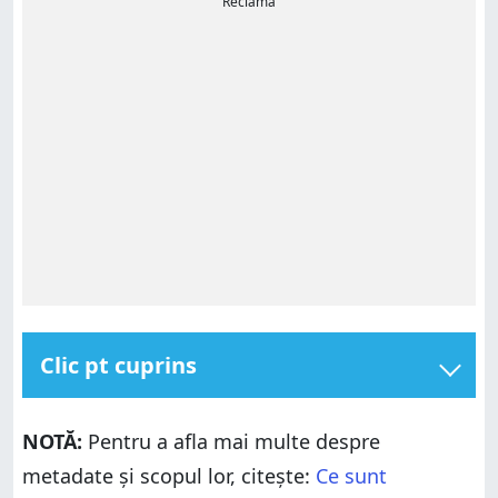
Reclamă
Clic pt cuprins
Cum vezi metadatele unei fotografii, în Windows 10
NOTĂ:
Pentru a afla mai multe despre
Cum adaugi metadate într-o fotografie, din
Windows 10
metadate și scopul lor, citește:
Ce sunt