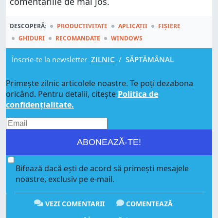
comentariile de mai jos.
DESCOPERĂ:
PRODUCTIVITATE
APLICAȚII
FIȘIERE
GHIDURI
RECOMANDATE
WINDOWS
Înscrie-te la newsletter
ZILNIC
/
SĂPTĂMÂNAL
Primește zilnic articolele noastre. Te poți dezabona
oricând. Pentru detalii, citește
Politica de
confidențialitate.
ABONEAZĂ-TE!
Bifează dacă ești de acord să primești mesajele
noastre, exclusiv pe e-mail.
VEZI COMENTARII
COMENTEAZĂ