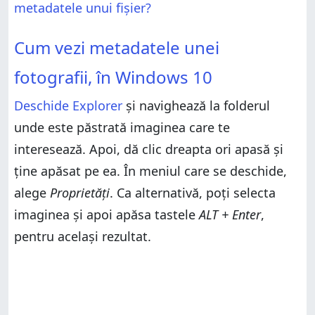
Ai reușit să adaugi metadate în fotografiile tale?
metadatele unui fișier?
Cum vezi metadatele unei fotografii, în Windows 10
Cum vezi metadatele unei
Cum adaugi metadate într-o fotografie, din
Windows 10
fotografii, în Windows 10
Ai reușit să adaugi metadate în fotografiile tale?
Deschide Explorer
și navighează la folderul
unde este păstrată imaginea care te
interesează. Apoi, dă clic dreapta ori apasă și
ține apăsat pe ea. În meniul care se deschide,
alege
Proprietăți
. Ca alternativă, poți selecta
imaginea și apoi apăsa tastele
ALT + Enter
,
pentru același rezultat.