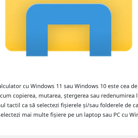
 calculator cu Windows 11 sau Windows 10 este cea de 
recum copierea, mutarea, ștergerea sau redenumirea lor
l tactil ca să selectezi fișierele și/sau folderele de c
 selectezi mai multe fișiere pe un laptop sau PC cu Wi