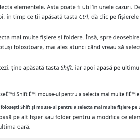
lecta elementele. Asta poate fi util în unele cazuri.
, în timp ce ții apăsată tasta
Ctrl
, dă clic pe fișierel
ecta mai multe fișiere și foldere. Însă, spre deosebir
totuși folositoare, mai ales atunci când vreau să sel
tezi, ține apăsată tasta
Shift
, iar apoi apasă pe ultimul
pasă pe alt fișier sau folder pentru a modifica ce ele
 ultima oară.