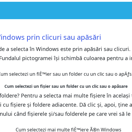
i sau apăsări
i sau apăsări
hift
indows prin clicuri sau apăsări
hift
a
e a selecta în Windows este prin apăsări sau clicuri
a
l tastaturii
t. Fundalul pictogramei își schimbă culoarea pentru a 
l tastaturii
 mouse-ul
 mouse-ul
asete de selectare
asete de selectare
 foldere? Pentru a selecta mai multe fișiere în acelaș
 cu fișiere și foldere adiacente. Dă clic și, apoi, țin
lui când fișierele și/sau folderele pe care vrei să le 