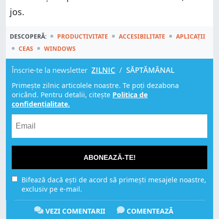
jos.
DESCOPERĂ:
PRODUCTIVITATE
ACCESIBILITATE
APLICAȚII
CEAS
WINDOWS
Înscrie-te la newsletter
ZILNIC
/
SĂPTĂMÂNAL
Primește zilnic articolele noastre. Te poți dezabona
oricând. Pentru detalii, citește
Politica de
confidențialitate.
ABONEAZĂ-TE!
Bifează dacă ești de acord să primești mesajele noastre,
exclusiv pe e-mail.
VEZI COMENTARII
COMENTEAZĂ