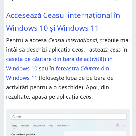
internațional din Windows
Accesează Ceasul internațional în Windows 10 și
Accesează Ceasul internațional în
Câte orașe ai adăugat în Ceasul internațional din
Windows 11
Windows 10 și Windows 11?
Cum adaugi și verifici orele din diverse țări cu Ceasul
Windows 10 și Windows 11
internațional din Windows
Cum compari ora din diverse țări cu Ceasul
Pentru a accesa
Ceasul internațional
, trebuie mai
internațional din Windows
întâi să deschizi aplicația
Ceas
. Tastează
ceas
în
Câte orașe ai adăugat în Ceasul internațional din
Windows 10 și Windows 11?
caseta de căutare din bara de activități în
Windows 10
sau în
fereastra
Căutare
din
Windows 11
(folosește lupa de pe bara de
activități pentru a o deschide). Apoi, din
rezultate, apasă pe aplicația
Ceas
.