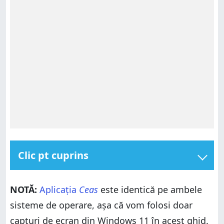
Clic pt cuprins
Accesează Ceasul internațional în Windows 10 și
Windows 11
NOTĂ:
Aplicația
Ceas
este identică pe ambele
Cum adaugi și verifici orele din diverse țări cu Ceasul
sisteme de operare, așa că vom folosi doar
internațional din Windows
capturi de ecran din Windows 11 în acest ghid.
Cum compari ora din diverse țări cu Ceasul