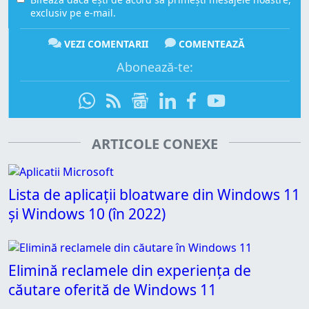
exclusiv pe e-mail.
VEZI COMENTARII
COMENTEAZĂ
Abonează-te:
ARTICOLE CONEXE
Lista de aplicații bloatware din Windows 11
și Windows 10 (în 2022)
Elimină reclamele din experiența de
căutare oferită de Windows 11