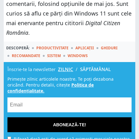
comentarii, folosind opțiunile de mai jos. Sunt
curios să aflu ce părți din Windows 11 sunt cele
mai enervante pentru cititorii
Digital Citizen
România
.
DESCOPERĂ:
PRODUCTIVITATE
APLICAȚII
GHIDURI
RECOMANDATE
SISTEM
WINDOWS
Înscrie-te la newsletter
ZILNIC
/
SĂPTĂMÂNAL
Primește zilnic articolele noastre. Te poți dezabona
oricând. Pentru detalii, citește
Politica de
confidențialitate.
ABONEAZĂ-TE!
Bifează dacă ești de acord să primești mesajele noastre,