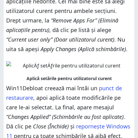
aplicațiile nedorite. Cel mai bine este să alegi
utilizatorul curent pentru ambele secțiuni.
Drept urmare, la
“Remove Apps For” (Elimină
aplicațiile pentru)
, dă clic pe listă și alege
“Current user only” (Doar utilizatorul curent)
. Nu
uita să apeși
Apply Changes (Aplică schimbările)
.
Win11Debloat creează mai întâi un
punct de
restaurare
, apoi aplică toate modificările pe
care le‑ai selectat. La final, apare mesajul
“Changes Applied” (Schimbările au fost aplicate)
.
Dă clic pe
Close (Închide)
și
repornește Windows
11
pentru ca toate schimbările să aibă efect.