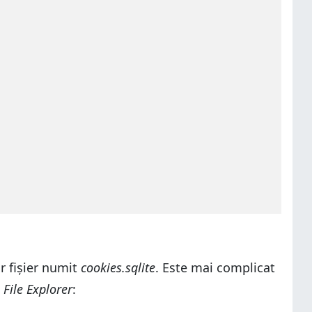
ur fișier numit
cookies.sqlite
. Este mai complicat
n
File Explorer
: