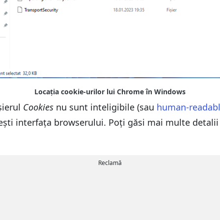
șierul
Cookies
nu sunt inteligibile (sau
human-readab
osești interfața browserului. Poți găsi mai multe detal
Reclamă