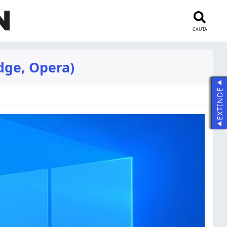
CAUTĂ
dge, Opera)
EXTINDE