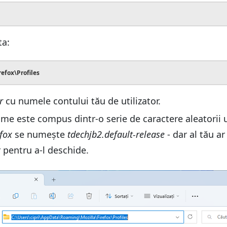
ta:
efox\Profiles
r
cu numele contului tău de utilizator.
 nume este compus dintr-o serie de caractere aleatori
efox
se numește
tdechjb2.default-release
- dar al tău ar
 pentru a-l deschide.