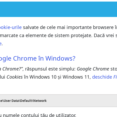
indows?
okie-urile
salvate de cele mai importante browsere în
rcate ca elemente de sistem protejate. Dacă vrei să l
10 și Windows 11
e
.
ws 10 și Windows 11
indows?
tău web?
oogle Chrome în Windows?
10 și Windows 11
in Chrome?”
, răspunsul este simplu:
Google Chrome
sto
ws 10 și Windows 11
ului
Cookies
în Windows 10 și Windows 11,
deschide
F
tău web?
me\User Data\Default\Network
 numele contului tău de utilizator.