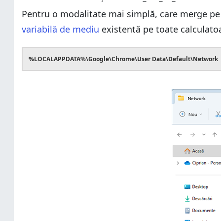
Pentru o modalitate mai simplă, care merge pe t
variabilă de mediu
existentă pe toate calculat
%LOCALAPPDATA%\Google\Chrome\User Data\Default\Network