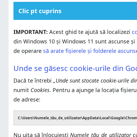
Clic pt cuprins
Unde se găsesc cookie-urile din Google Chrome în W
IMPORTANT:
Acest ghid te ajută să localizezi
co
Unde stochează Firefox cookie-urile în Windows?
din Windows 10 și Windows 11 sunt ascunse și ma
Locația cookie-urilor din Microsoft Edge în Windows 
de operare
să arate fișierele și folderele ascuns
Locația cookie-urilor din Opera și Opera GX în Windo
Unde se găsesc cookie-urile din Google Chrome în W
De ce ai vrut să afli locația cookie-urilor browserului 
Unde se găsesc cookie-urile din G
Unde stochează Firefox cookie-urile în Windows?
Dacă te întrebi
Locația cookie-urilor din Microsoft Edge în Windows 
„Unde sunt stocate cookie-urile d
numit
Locația cookie-urilor din Opera și Opera GX în Windo
Cookies
. Pentru a ajunge la locația fișier
de adrese:
De ce ai vrut să afli locația cookie-urilor browserului 
C:\Users\Numele_tău_de_utilizator\AppData\Local\Google\Chro
Nu uita să înlocuiești
Numele_tău_de_utilizator
cu