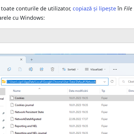
oate conturile de utilizator,
copiază și lipește
în
File
oarele cu Windows: