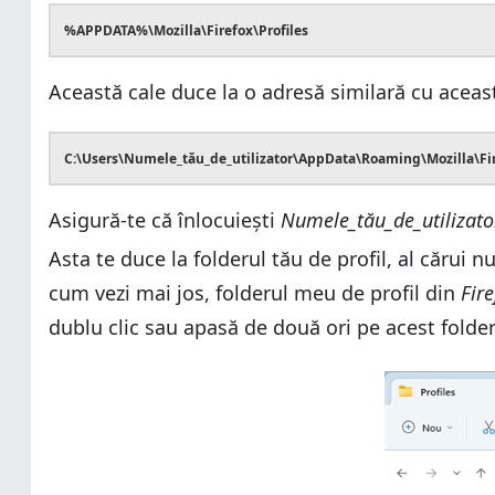
%APPDATA%\Mozilla\Firefox\Profiles
Această cale duce la o adresă similară cu aceas
C:\Users\Numele_tău_de_utilizator\AppData\Roaming\Mozilla\Fir
Asigură-te că înlocuiești
Numele_tău_de_utilizato
Asta te duce la folderul tău de profil, al cărui
cum vezi mai jos, folderul meu de profil din
Fir
dublu clic sau apasă de două ori pe acest folder