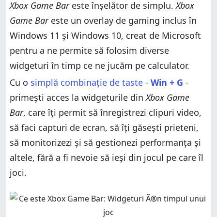
Xbox Game Bar
este înșelător de simplu.
Xbox
fiecare canal audio
3. Vezi ce performanță are calculatorul tău în timp ce
te joci
3. Vezi ce performanță are calculatorul tău în timp ce
Game Bar
este un overlay de gaming inclus în
te joci
4. Widgetul Resurse din Xbox Game Bar te ajută să
Windows 11 și Windows 10, creat de Microsoft
gestionezi performanța
4. Widgetul Resurse din Xbox Game Bar te ajută să
pentru a ne permite să folosim diverse
gestionezi performanța
5. Redă și controlează-ți muzica preferată în timp ce
te joci, folosind widgetul Spotify din Xbox Game Bar
5. Redă și controlează-ți muzica preferată în timp ce
widgeturi în timp ce ne jucăm pe calculator.
te joci, folosind widgetul Spotify din Xbox Game Bar
6. Fii mai social cu ajutorul serviciilor Microsoft Xbox
Cu o
simplă combinație de taste -
Win + G
-
6. Fii mai social cu ajutorul serviciilor Microsoft Xbox
Ce îți place cel mai mult la Xbox Game Bar din
primești acces la widgeturile din
Xbox Game
Windows?
Ce îți place cel mai mult la Xbox Game Bar din
Windows?
Bar
, care îți permit să înregistrezi clipuri video,
să faci capturi de ecran, să îți găsești prieteni,
să monitorizezi și să gestionezi performanța și
altele, fără a fi nevoie să ieși din jocul pe care îl
joci.