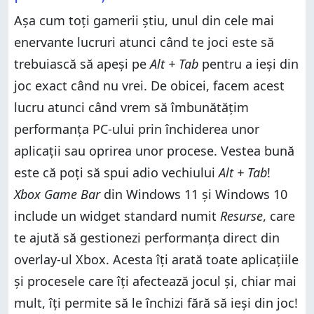
Așa cum toți gamerii știu, unul din cele mai
enervante lucruri atunci când te joci este să
trebuiască să apeși pe
Alt + Tab
pentru a ieși din
joc exact când nu vrei. De obicei, facem acest
lucru atunci când vrem să îmbunătățim
performanța PC-ului prin închiderea unor
aplicații sau oprirea unor procese. Vestea bună
este că poți să spui adio vechiului
Alt + Tab
!
Xbox Game Bar
din Windows 11 și Windows 10
include un widget standard numit
Resurse
, care
te ajută să gestionezi performanța direct din
overlay-ul Xbox. Acesta îți arată toate aplicațiile
și procesele care îți afectează jocul și, chiar mai
mult, îți permite să le închizi fără să ieși din joc!