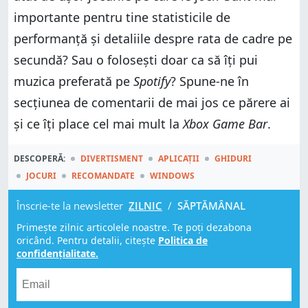
importante pentru tine statisticile de
performanță și detaliile despre rata de cadre pe
secundă? Sau o folosești doar ca să îți pui
muzica preferată pe
Spotify
? Spune-ne în
secțiunea de comentarii de mai jos ce părere ai
și ce îți place cel mai mult la
Xbox Game Bar
.
DESCOPERĂ:
DIVERTISMENT
APLICAȚII
GHIDURI
JOCURI
RECOMANDATE
WINDOWS
Înscrie-te la newsletter
ZILNIC
/
SĂPTĂMÂNAL
Primește zilnic articolele noastre. Te poți dezabona
oricând. Pentru detalii, citește
Politica de
confidențialitate.