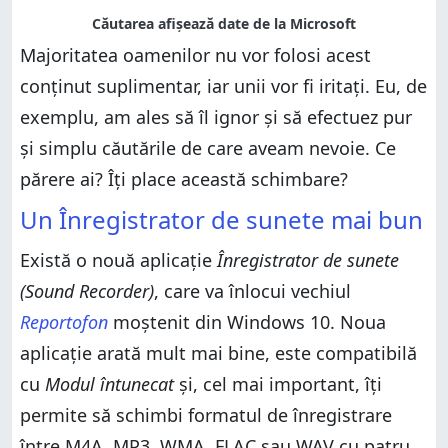
Majoritatea oamenilor nu vor folosi acest
conținut suplimentar, iar unii vor fi iritați. Eu, de
exemplu, am ales să îl ignor și să efectuez pur
și simplu căutările de care aveam nevoie. Ce
părere ai? Îți place această schimbare?
Un Înregistrator de sunete mai bun
Există o nouă aplicație
Înregistrator de sunete
(Sound Recorder)
, care va înlocui vechiul
Reportofon
moștenit din Windows 10. Noua
aplicație arată mult mai bine, este compatibilă
cu
Modul întunecat
și, cel mai important, îți
permite să schimbi formatul de înregistrare
între M4A, MP3, WMA, FLAC sau WAV cu patru