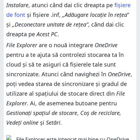
Instalare
, atunci când dai clic dreapta pe
fișiere
de font
și fișiere .inf,
„Adăugare locație în rețea
”
și
„Deconectare unitate de rețea”
, când dai clic
dreapta pe
Acest PC
.
File Explorer
are o nouă integrare
OneDrive
pentru a te ajuta să controlezi stocarea ta în
cloud și să te asiguri că fișierele tale sunt
sincronizate. Atunci când navighezi în
OneDrive
,
poți vedea starea de sincronizare și gradul de
utilizare al spațiului de stocare direct din
File
Explorer
. Ai, de asemenea butoane pentru
Gestionați spațiul de stocare
,
Coș de reciclare,
Vedeți online
și
Setări
.