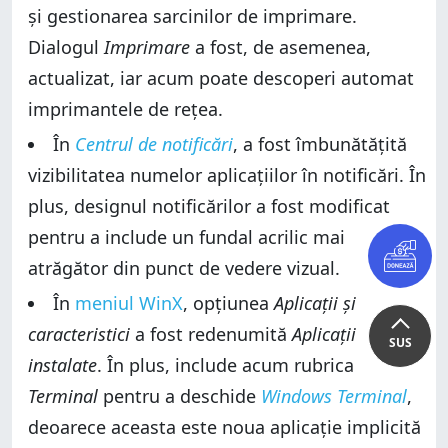
și gestionarea sarcinilor de imprimare.
Dialogul
Imprimare
a fost, de asemenea,
actualizat, iar acum poate descoperi automat
imprimantele de rețea.
În
Centrul de notificări
, a fost îmbunătățită
vizibilitatea numelor aplicațiilor în notificări. În
plus, designul notificărilor a fost modificat
pentru a include un fundal acrilic mai
atrăgător din punct de vedere vizual.
În
meniul WinX
, opțiunea
Aplicații și
caracteristici
a fost redenumită
Aplicații
SUS
instalate
. În plus, include acum rubrica
Terminal
pentru a deschide
Windows Terminal
,
deoarece aceasta este noua aplicație implicită