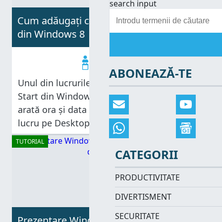
search input
Cum adăugați ceasul pe ecranul de Start
din Windows 8
Crina Neagu
25.01.2013
ABONEAZĂ-TE
Unul din lucrurile care nu îmi plac la ecranul
Start din Windows 8 este faptul că nu îmi
arată ora și data așa cum o face bara de
lucru pe Desktop. Aș fi vrut ca Microsoft să
fi oferit o
TUTORIAL
CATEGORII
PRODUCTIVITATE
DIVERTISMENT
SECURITATE
Prezentare Windows 8: Cum se adaugă