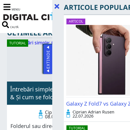
ARTICOLE POPULA
MENIU
ARTICOL
CAUTĂ
ULTIMELE ARTICOLE
TUTORIAL
EXTINDE
Întrebări simple: Ce este folderul Public
& Și cum se folosește?
Galaxy Z Fold7 vs Galaxy Z
Ciprian Adrian Rusen
Ciprian Adrian Rusen
22.07.2026
08.03.2013
Folderul sau directorul Public a fost
TUTORIAL