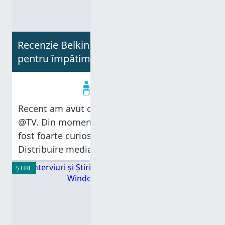
Recenzie Belkin @TV - Televiziune mobilă
pentru împătimiți
Crina Neagu
01.11.2012
Recent am avut ocazia să folosesc un Belkin
@TV. Din momentul în care l-am văzut am
fost foarte curios: Televiziune mobilă?
Distribuire media la distanță? Concepte
interesante cu care nu m-am întâlnit până
ȘTIRE
acum. Imaginați-vă curiozitatea mea în
timp ce