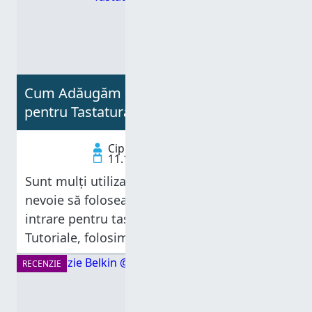
Cum Adăugăm sau Eliminăm Limbile
pentru Tastatură, în Windows 8
Ciprian Adrian Rusen
11.11.2012
Sunt mulți utilizatori de Windows care au
nevoie să folosească mai multe limbi de
intrare pentru tastatură. Noi, cei de la 7
Tutoriale, folosim zilnic cel puțin două
limbi: româna și engleza. Windows 8 vine în
RECENZIE
ajutorul nostru și ne