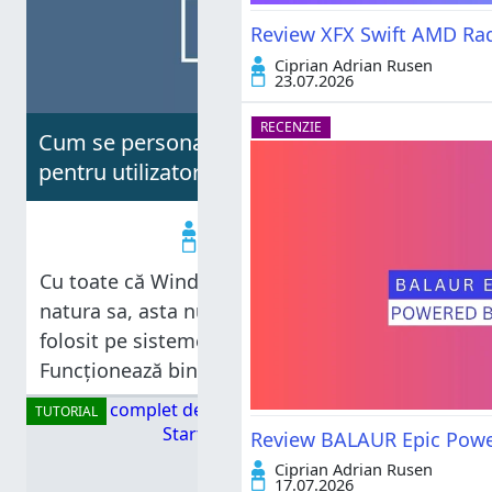
Review XFX Swift AMD Ra
Ciprian Adrian Rusen
23.07.2026
RECENZIE
Cum se personalizează Windows 8
pentru utilizatorii de PC-uri
Crina Neagu
11.02.2013
Cu toate că Windows 8 este hibrid prin
natura sa, asta nu înseamnă că nu poate fi
folosit pe sisteme clasice sau pe laptopuri.
Funcționează bine și este chiar mai rapid
decât Windows 7. Diferența este că
TUTORIAL
Windows 8 lucrează
Review BALAUR Epic Power
Ciprian Adrian Rusen
17.07.2026