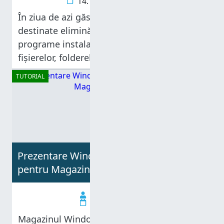
14.12.2012
În ziua de azi găsești o mulțime de aplicații
destinate eliminării din sistem a altor
programe instalate, dar și eliminării
fișierelor, folderelor sau setărilor de regiștri
rămase în urma lor. În teorie, acesta este un
TUTORIAL
lucru bun, deoarece ajută la
Prezentare Windows 8: Ghidul complet
pentru Magazinul Windows
Codrut Neagu
13.12.2012
Magazinul Windows este răspunsul