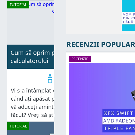
liniște. Am experimentat cu mausurile
TUTORIAL
Microsoft și acesta este primul
RECENZII POPULAR
Cum să oprim procedura de închidere a
RECENZIE
calculatorului
Codrut Neagu
13.02.2013
Vi s-a întâmplat vreodată ca exact atunci
când ați apăsat pe butonul de Închidere, să
vă aduceți aminte că mai aveați ceva de
făcut? Vreți să știți cum să opriți procedura
de închidere? Avem câteva soluții ce vă pot
TUTORIAL
fi