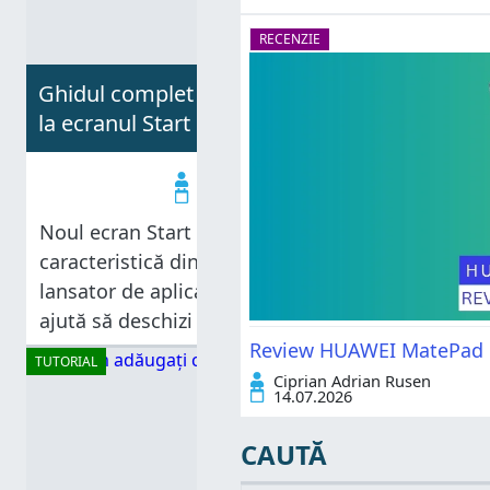
RECENZIE
Ghidul complet despre cum fixezi orice
la ecranul Start din Windows 8
Codrut Neagu
10.02.2013
Noul ecran Start este cea mai controversată
caracteristică din Windows 8. El este un
lansator de aplicaţii pe tot ecranul, care te
ajută să deschizi uşor orice aplicaţie vrei.
Înainte să vedeţi lucrurile la fel ca mine va
Review HUAWEI MatePad Pr
TUTORIAL
trebui să
Ciprian Adrian Rusen
14.07.2026
CAUTĂ