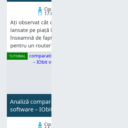
Ciprian Adrian Rusen
17.01.2013
Ați observat cât de multe routere AC au fost
lansate pe piață în ultimele luni? Dar ce
înseamnă de fapt AC și ce importanță are el
pentru un router? Este cel mai recent
standard pentru rețele fără fir. Este
TUTORIAL
succesorul
Analiză comparativă: Dezinstalatoare de
software – IObit vs Ashampoo vs Revo
Ciprian Adrian Rusen