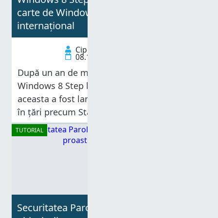
carte de Windows 8, lansată
internațional
Ciprian Adrian Rusen
08.10.2012
După un an de muncă, a doua mea carte -
Windows 8 Step by Step - este gata. Luna
aceasta a fost lansată la nivel internațional,
în țări precum Statele Unite, Canada, Marea
Britanie ori Germania. Deși nu se găsește
TUTORIAL
Securitatea Parolelor – Transformă-ți