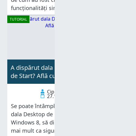
funcționalități simple sau avansate. Dar, cel
puțin până acum, acestea oferă numai
TUTORIAL
funcționalități simple, la fel ca aplicațiile
A dispărut dala Desktop de pe ecranul
de Start? Află cum o pui la loc
Ciprian Adrian Rusen
27.11.2012
Se poate întâmpla ca, printr-un accident,
dala Desktop de pe ecranul de Start al
Windows 8, să dispară. În această situație,
mai mult ca sigur o veți dori înapoi. Din