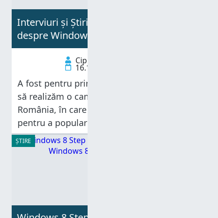
Interviuri și Știri în Presa Românească
despre Windows 8 Step by Step
Ciprian Adrian Rusen
16.10.2012
A fost pentru prima dată când am încercat
să realizăm o campanie de marketing în
România, în care am cerut ajutorul presei
pentru a populariza munca noastră. Am
contactat destul de multe publicații,
ȘTIRE
inclusiv câteva care lucrează în nișă, și
Windows 8 Step by Step - Cea mai tare