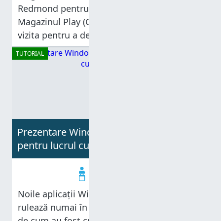
Redmond pentru Magazinul Apple şi
Magazinul Play (Google). Utilizatorii îl pot
vizita pentru a descărca aplicaţii Windows 8
noi sau pentru a actualiza aplicaţiile
TUTORIAL
instalate deja. Deşi Magazinul nu are pentru
moment o ofertă foarte mare,
Prezentare Windows 8: Șapte sfaturi
pentru lucrul cu noile aplicații
Codrut Neagu
10.12.2012
Noile aplicații Windows 8 sunt aplicații care
rulează numai în ecran complet. În funcție
de cum au fost create, ele pot oferi