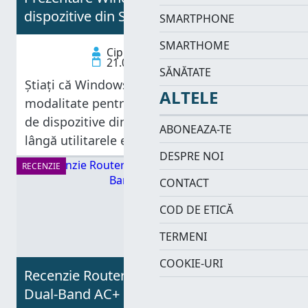
dispozitive din Setări PC
SMARTPHONE
SMARTHOME
Ciprian Adrian Rusen
21.01.2013
SĂNĂTATE
Știați că Windows 8 oferă o nouă
ALTELE
modalitate pentru adăugarea și eliminarea
de dispozitive din calculatorul dvs.? Pe
ABONEAZA-TE
lângă utilitarele existente deja din Windows
DESPRE NOI
7 ori alte versiuni de Windows, acum există
RECENZIE
și o secțiune numită Dispozitive, în Setări
CONTACT
PC.
COD DE ETICĂ
TERMENI
COOKIE-URI
Recenzie Router Belkin AC 1000 DB Wi-Fi
Dual-Band AC+ Gigabit