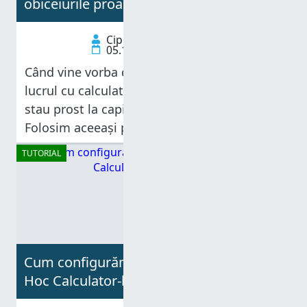
obiceiurile proaste în obiceiuri bune
Ciprian Adrian Rusen
05.10.2012
Când vine vorba de obiceiurile formate în
lucrul cu calculatorul, oamenii întotdeauna
stau prost la capitolul parole și securitate.
Folosim aceeași parolă tot timpul, fără să
realizăm cât de mult îi ajutăm pe băieții răi
TUTORIAL
să afle detalii despre cardurile
Cum configurăm o Rețea Wireless Ad-
Hoc Calculator-la-Calculator