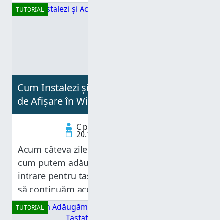
fericire, Windows 8 oferă o metodă rapidă
TUTORIAL
pentru readucerea ei
Cum Instalezi și Activezi o nouă Limbă
de Afișare în Windows 8
Ciprian Adrian Rusen
20.11.2012
Acum câteva zile am scris un tutorial despre
cum putem adăuga sau elimina limbi de
intrare pentru tastatură, în Windows 8. Ca
să continuăm acest subiect vreau să arăt
cum instalăm și activăm noi limbi de
TUTORIAL
afișare. Suntem siguri că