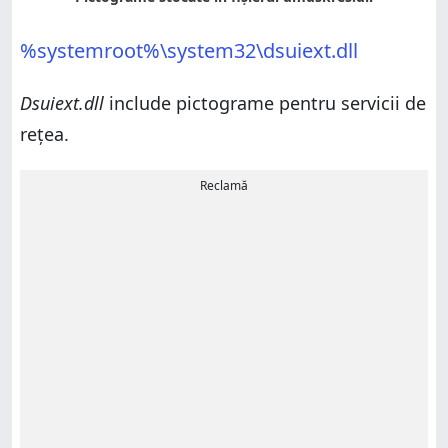
%systemroot%\system32\dsuiext.dll
Dsuiext.dll
include pictograme pentru servicii de
reţea.
Reclamă