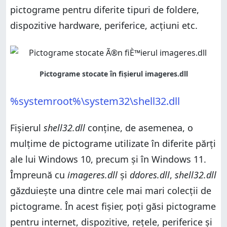
pictograme pentru diferite tipuri de foldere,
dispozitive hardware, periferice, acțiuni etc.
%systemroot%\system32\shell32.dll
Fișierul
shell32.dll
conține, de asemenea, o
mulțime de pictograme utilizate în diferite părți
ale lui Windows 10, precum și în Windows 11.
Împreună cu
imageres.dll
și
ddores.dll
,
shell32.dll
găzduiește una dintre cele mai mari colecții de
pictograme. În acest fișier, poți găsi pictograme
pentru internet, dispozitive, rețele, periferice și