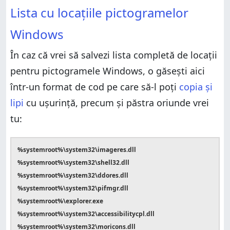
Lista cu locațiile pictogramelor
Windows
În caz că vrei să salvezi lista completă de locații
pentru pictogramele Windows, o găsești aici
într-un format de cod pe care să-l poți
copia și
lipi
cu ușurință, precum și păstra oriunde vrei
tu:
%systemroot%\system32\imageres.dll
%systemroot%\system32\shell32.dll
%systemroot%\system32\ddores.dll
%systemroot%\system32\pifmgr.dll
%systemroot%\explorer.exe
%systemroot%\system32\accessibilitycpl.dll
%systemroot%\system32\moricons.dll