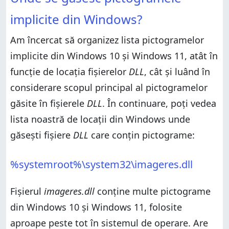
pentru butonul Start
Știi alte locații ale pictogramelor din Windows?
implicite din Windows?
Știi alte locații ale pictogramelor din Windows?
Am încercat să organizez lista pictogramelor
implicite din Windows 10 și Windows 11, atât în
funcție de locația fișierelor
DLL
, cât și luând în
considerare scopul principal al pictogramelor
găsite în fișierele
DLL
. În continuare, poți vedea
lista noastră de locații din Windows unde
găsești fișiere
DLL
care conțin pictograme:
%systemroot%\system32\imageres.dll
Fișierul
imageres.dll
conține multe pictograme
din Windows 10 și Windows 11, folosite
aproape peste tot în sistemul de operare. Are