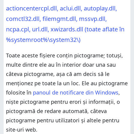
actioncentercpl.dll, aclui.dll, autoplay.dll,
comctl32.dll, filemgmt.dll, mssvp.dll,
ncpa.cpl, url.dll, xwizards.dll (toate aflate în
%systemroot%\system32\)
Toate aceste fișiere conțin pictograme; totuși,
multe dintre ele au în interior doar una sau
câteva pictograme, așa că am decis să le
menționez pe toate la un loc. Ele au pictograme
folosite în
panoul de notificare din Windows
,
niște pictograme pentru erori și informații, o
pictogramă de redare automată, câteva
pictograme pentru utilizatori și altele pentru
site-uri web.