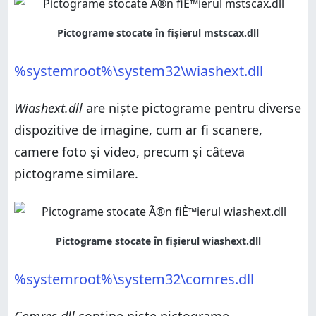
%systemroot%\system32\wiashext.dll
Wiashext.dll
are niște pictograme pentru diverse
dispozitive de imagine, cum ar fi scanere,
camere foto și video, precum și câteva
pictograme similare.
%systemroot%\system32\comres.dll
Comres.dll
conține niște pictograme