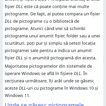
%systemroot%\system32\compstui.dll
fișier
%systemroot%\system32\ieframe.dll
DLL
este că poate conține mai multe
%systemroot%\system32\ieframe.dll
%systemroot%\system32\dmdskres.dll
pictograme. De fapt, ai putea compara un fișier
%systemroot%\system32\dmdskres.dll
%systemroot%\system32\dsuiext.dll
DLL
de pictograme cu o bibliotecă de
%systemroot%\system32\dsuiext.dll
%systemroot%\system32\mstscax.dll
pictograme. Atunci când vrei să schimbi
%systemroot%\system32\mstscax.dll
%systemroot%\system32\wiashext.dll
pictograma unui anumit fișier, folder sau a unei
%systemroot%\system32\wiashext.dll
%systemroot%\system32\comres.dll
scurtături, poți pur și simplu să setezi locația
%systemroot%\system32\comres.dll
%systemroot%\system32\mstsc.exe
pictogramei sale pentru a indica un anumit
%systemroot%\system32\mstsc.exe
actioncentercpl.dll, aclui.dll, autoplay.dll,
comctl32.dll, filemgmt.dll, mssvp.dll, ncpa.cpl,
fișier
DLL
și o anumită pictogramă din acesta.
actioncentercpl.dll, aclui.dll, autoplay.dll,
url.dll, xwizards.dll (toate aflate în
comctl32.dll, filemgmt.dll, mssvp.dll, ncpa.cpl,
%systemroot%\system32\)
Majoritatea pictogramelor din sistemele de
url.dll, xwizards.dll (toate aflate în
%systemroot%\system32\)
Most other executable files in %systemroot% and
operare Windows se află în fișiere
DLL
. În
its subfolders
Most other executable files in %systemroot% and
secțiunea următoare, îți arăt unde se găsesc
its subfolders
Lista cu locațiile pictogramelor Windows
aceste
DLL
-uri cu pictograme în Windows 10 și
Lista cu locațiile pictogramelor Windows
Cum foloseşti pictogramele stocate într-un fişier DLL
Windows 11.
Cum foloseşti pictogramele stocate într-un fişier DLL
P.S. Unde găsești pictograma Windows folosită
pentru butonul Start
P.S. Unde găsești pictograma Windows folosită
Unde se găsesc pictogramele