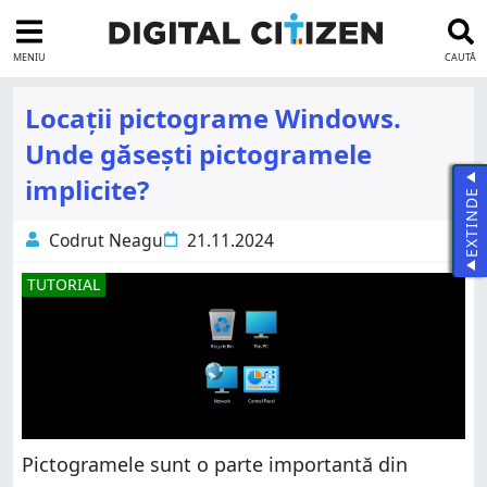
MENIU
CAUTĂ
Locații pictograme Windows.
Unde găsești pictogramele
implicite?
EXTINDE
Codrut Neagu
21.11.2024
TUTORIAL
Pictogramele sunt o parte importantă din