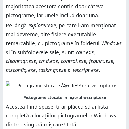
majoritatea acestora conțin doar câteva
pictograme, iar unele includ doar una.
Pe lângă
explorer.exe
, pe care l-am menționat
mai devreme, alte fișiere executabile
remarcabile, cu pictograme în folderul
Windows
și în subfolderele sale, sunt:
calc.exe
,
cleanmgr.exe
,
cmd.exe
,
control.exe
,
fsquirt.exe
,
msconfig.exe
,
taskmgr.exe
și
wscript.exe
.
Acestea fiind spuse, ți-ar plăcea să ai lista
completă a locațiilor pictogramelor Windows
dintr-o singură mișcare? Iată...