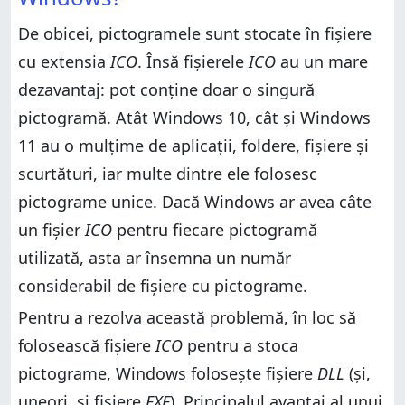
%systemroot%\system32\shell32.dll
%systemroot%\system32\ddores.dll
De obicei, pictogramele sunt stocate în fișiere
%systemroot%\system32\ddores.dll
%systemroot%\system32\pifmgr.dll
cu extensia
ICO
. Însă fișierele
ICO
au un mare
%systemroot%\system32\pifmgr.dll
%systemroot%\explorer.exe
dezavantaj: pot conține doar o singură
%systemroot%\explorer.exe
%systemroot%\system32\accessibilitycpl.dll
pictogramă. Atât Windows 10, cât și Windows
%systemroot%\system32\accessibilitycpl.dll
%systemroot%\system32\moricons.dll
11 au o mulțime de aplicații, foldere, fișiere și
%systemroot%\system32\moricons.dll
%systemroot%\system32\mmcndmgr.dll
%systemroot%\system32\mmcndmgr.dll
scurtături, iar multe dintre ele folosesc
%systemroot%\system32\mmres.dll
%systemroot%\system32\mmres.dll
pictograme unice. Dacă Windows ar avea câte
%systemroot%\system32\netcenter.dll
%systemroot%\system32\netcenter.dll
%systemroot%\system32\netshell.dll
un fișier
ICO
pentru fiecare pictogramă
%systemroot%\system32\netshell.dll
%systemroot%\system32\networkexplorer.dll
utilizată, asta ar însemna un număr
%systemroot%\system32\networkexplorer.dll
%systemroot%\system32\pnidui.dll
considerabil de fișiere cu pictograme.
%systemroot%\system32\pnidui.dll
%systemroot%\system32\sensorscpl.dll
Pentru a rezolva această problemă, în loc să
%systemroot%\system32\sensorscpl.dll
%systemroot%\system32\setupapi.dll
folosească fișiere
ICO
pentru a stoca
%systemroot%\system32\setupapi.dll
%systemroot%\system32\wmploc.dll
pictograme, Windows folosește fișiere
DLL
(și,
%systemroot%\system32\wmploc.dll
%systemroot%\system32\wpdshext.dll
%systemroot%\system32\wpdshext.dll
uneori, și fișiere
EXE
). Principalul avantaj al unui
%systemroot%\system32\compstui.dll