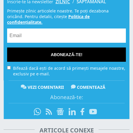
Înscrie-te la newsletter
ZILNIC
/
SĂPTĂMÂNAL
Primește zilnic articolele noastre. Te poți dezabona
oricând. Pentru detalii, citește
Politica de
confidențialitate.
ABONEAZĂ-TE!
Bifează dacă ești de acord să primești mesajele noastre,
exclusiv pe e-mail.
VEZI COMENTARII
COMENTEAZĂ
Abonează-te:
ARTICOLE CONEXE