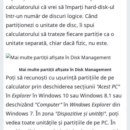
calculatorului că vrei să împarți hard-disk-ul
Motivul 1. Este mai ușor să îți organizezi datele
Motivul 2. În cazul în care sistemul de operare se
strică, este mai puțin probabil ca datele tale să fie
într-un număr de discuri logice. Când
Motivul 2. În cazul în care sistemul de operare se
afectate
strică, este mai puțin probabil ca datele tale să fie
partiționezi o unitate de disc, îi spui
afectate
Motivul 3. Poți să folosești mai multe sisteme de
operare pe același PC
calculatorului să trateze fiecare partiție ca o
Motivul 3. Poți să folosești mai multe sisteme de
operare pe același PC
Tu ți-ai creat două sau mai multe partiții pe PC?
unitate separată, chiar dacă fizic, nu este.
Tu ți-ai creat două sau mai multe partiții pe PC?
Mai multe partiții afișate în Disk Management
Poți să recunoști cu ușurință partițiile de pe
calculator prin deschiderea secțiunii
"Acest PC"
în
Explorer
în Windows 10 sau Windows 8.1 sau
deschizând
"Computer"
în
Windows Explorer
din
Windows 7. În zona
"Dispozitive și unități"
, poți
vedea toate unitățile și partițiile de pe PC. În