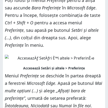
Poți folosi și meniul
Preferințe
pentru a afișa
sau ascunde
Bara Preferințe
în
Microsoft Edge
.
Pentru a începe, folosește combinația de taste
Ctrl + Shift + O
pentru a accesa meniul
Preferințe
, sau apasă pe butonul
Setări și altele
(...)
, din colțul din dreapta sus. Apoi, alege
Preferințe
în meniu.
Meniul
Preferințe
se deschide în partea dreaptă
a ferestrei
Microsoft Edge
. Apasă pe butonul
Mai
multe opțiuni (...)
și alege
„Afișați bara de
preferințe”
, urmată de setarea preferată:
Întotdeauna
,
Niciodată
sau
Numai în file noi
.