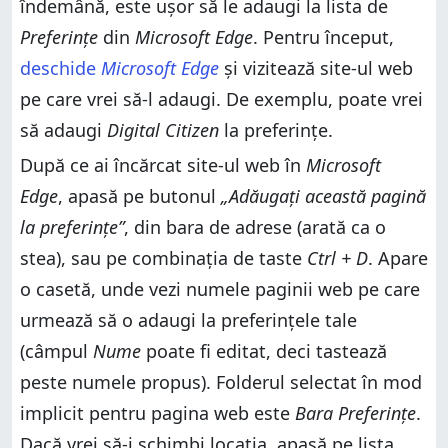
din meniul de clic dreapta
îndemână, este ușor să le adaugi la lista de
3. Cum fixezi sau anulezi fixarea Barei de preferințe
din meniul de clic dreapta
4. Cum afișezi sau ascunzi Bara de preferințe în
Preferințe
din
Microsoft Edge
. Pentru început,
Microsoft Edge din meniul Preferințe
4. Cum afișezi sau ascunzi Bara de preferințe în
deschide
Microsoft Edge
și vizitează site-ul web
Microsoft Edge din meniul Preferințe
Câte site-uri ai în Bara de preferințe?
pe care vrei să-l adaugi. De exemplu, poate vrei
Câte site-uri ai în Bara de preferințe?
să adaugi
Digital Citizen
la preferințe.
După ce ai încărcat site-ul web în
Microsoft
Edge
, apasă pe butonul
„Adăugați această pagină
la preferințe”
, din bara de adrese (arată ca o
stea), sau pe combinația de taste
Ctrl + D
. Apare
o casetă, unde vezi numele paginii web pe care
urmează să o adaugi la preferințele tale
(câmpul
Nume
poate fi editat, deci tastează
peste numele propus). Folderul selectat în mod
implicit pentru pagina web este
Bara Preferințe
.
Dacă vrei să-i schimbi locația, apasă pe lista