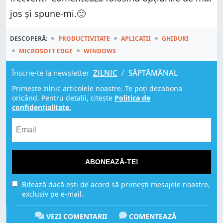
jos și spune-mi.🙂
DESCOPERĂ:
PRODUCTIVITATE
APLICAȚII
GHIDURI
MICROSOFT EDGE
WINDOWS
Înscrie-te la newsletter
ZILNIC
/
SĂPTĂMÂNAL
Primește zilnic articolele noastre. Te poți dezabona
oricând. Pentru detalii, citește
Politica de
confidențialitate.
ABONEAZĂ-TE!
Bifează dacă ești de acord să primești mesajele noastre,
exclusiv pe e-mail.
VEZI COMENTARII
COMENTEAZĂ