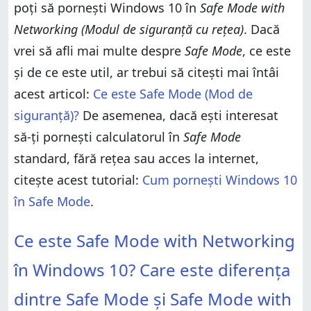
poți să pornești Windows 10 în
Safe Mode with
Cum pornești în Safe Mode with Networking când nu
te poți conecta la Windows 10
Networking (Modul de siguranță cu rețea)
. Dacă
1. Cum repornești Windows 10 în Safe Mode with
vrei să afli mai multe despre
Safe Mode
, ce este
Networking folosind combinația de taste Shift +
Restart
și de ce este util, ar trebui să citești mai întâi
2. Cum pornești în Safe Mode with Networking
acest articol:
Ce este Safe Mode (Mod de
atunci când Windows 10 afișează un ecran negru
siguranță)?
De asemenea, dacă ești interesat
3. Cum repornești Windows 10 în Safe Mode with
Networking din linia de comandă, cu un disc sau
să-ți pornești calculatorul în
Safe Mode
cu un stick USB de instalare
standard, fără rețea sau acces la internet,
4. Cum pornești Windows 10 în Safe Mode with
Networking de pe o unitate de recuperare
citește acest tutorial:
Cum pornești Windows 10
Cum pornești în Safe Mode with Networking atunci
în Safe Mode
.
când te poți conecta la Windows 10
Ce este Safe Mode with Networking în Windows 10?
5. Cum pornești Windows 10 în Safe Mode with
Ce este Safe Mode with Networking
Care este diferența dintre Safe Mode și Safe Mode
Networking folosind Shift + Restart
with Networking?
6. Cum repornești în Safe Mode with Networking
în Windows 10? Care este diferența
Cum pornești în Safe Mode with Networking când nu
folosind Setările din Windows 10
te poți conecta la Windows 10
7. Cum pornești Windows 10 în Safe Mode with
dintre Safe Mode și Safe Mode with
1. Cum repornești Windows 10 în Safe Mode with
Networking folosind msconfig (System