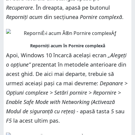
Recuperare
. În dreapta, apasă pe butonul
Reporniți acum
din secțiunea
Pornire complexă
.
Apoi, Windows 10 încarcă același ecran
„Alegeți
o opțiune”
prezentat în metodele anterioare din
acest ghid. De aici mai departe, trebuie să
urmezi aceiași pași ca mai devreme:
Depanare >
Opțiuni complexe > Setări pornire > Repornire >
Enable Safe Mode with Networking (Activează
Modul de siguranță cu rețea)
- apasă tasta
5
sau
F5
la acest ultim pas.