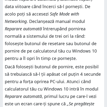
data viitoare când încerci să-l pornești. De
acolo poți să accesezi
Safe Mode with
Networking
. Declanșează manual modul
Reparare automată
întrerupând pornirea
normală a sistemului de trei ori la rând:
folosește butonul de resetare sau butonul de
pornire de pe calculatorul tău cu Windows 10
pentru a îl opri în timp ce pornește.
Dacă folosești butonul de pornire, este posibil
să trebuiască să-l ții apăsat cel puțin 4 secunde
pentru a forța oprirea PC-ului. Atunci când
calculatorul tău cu Windows 10 intră în modul
Reparare automată
, primul lucru pe care-l vezi
este un ecran care-ți spune că
„Se pregătește