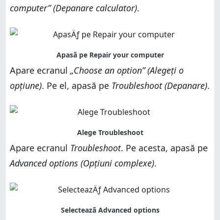
computer” (Depanare calculator)
.
Apare ecranul
„Choose an option”
(Alegeți o
opțiune)
. Pe el, apasă pe
Troubleshoot (Depanare)
.
Apare ecranul
Troubleshoot
. Pe acesta, apasă pe
Advanced options (Opțiuni complexe)
.