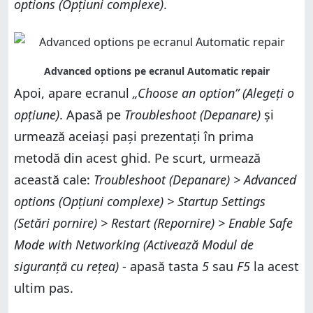
options (Opțiuni complexe)
.
Apoi, apare ecranul
„Choose an option” (Alegeți o
opțiune)
. Apasă pe
Troubleshoot (Depanare)
și
urmează aceiași pași prezentați în prima
metodă din acest ghid. Pe scurt, urmează
această cale:
Troubleshoot (Depanare) > Advanced
options (Opțiuni complexe) > Startup Settings
(Setări pornire) > Restart (Repornire) > Enable Safe
Mode with Networking (Activează Modul de
siguranță cu rețea)
- apasă tasta
5
sau
F5
la acest
ultim pas.