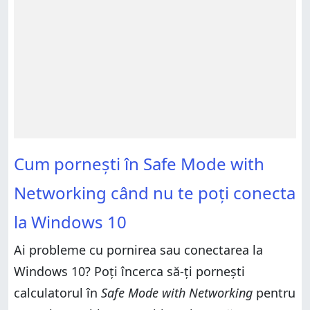
Cum pornești în Safe Mode with
Networking când nu te poți conecta
la Windows 10
Ai probleme cu pornirea sau conectarea la
Windows 10? Poți încerca să-ți pornești
calculatorul în
Safe Mode with Networking
pentru