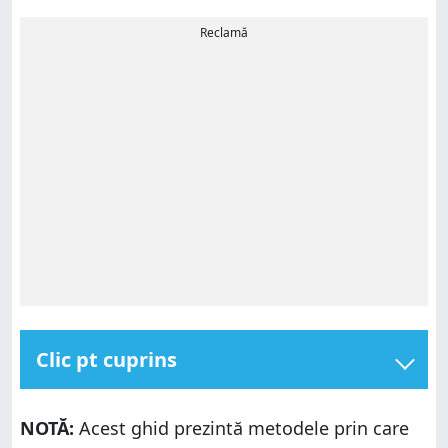
Reclamă
Clic pt cuprins
Ce este Safe Mode with Networking în Windows 10?
Care este diferența dintre Safe Mode și Safe Mode
NOTĂ:
Acest ghid prezintă metodele prin care
with Networking?