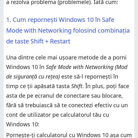
a rezolva problema (problemele). Iată cum:
1. Cum repornești Windows 10 în Safe
Mode with Networking folosind combinația
de taste Shift + Restart
Una dintre cele mai ușoare metode de a porni
Windows 10 în
Safe Mode with Networking (Mod
de siguranță cu rețea)
este să-l repornești în
timp ce ții apăsată tasta
Shift
. În plus, poți face
asta de pe ecranul de conectare sau blocare,
fără să trebuiască să te conectezi efectiv cu un
cont de utilizator pe calculatorul tău cu
Windows 10:
Pornește-ți calculatorul cu Windows 10 așa cum