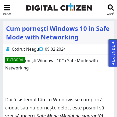
MENIU
CAUTĂ
Cum pornești Windows 10 în Safe
Mode with Networking
EXTINDE
Codrut Neagu
09.02.2024
TUTORIAL
Dacă sistemul tău cu Windows se comportă
ciudat sau nu pornește deloc, este posibil să
vrei să încerci
Safe Mode (Modul de siguranță)