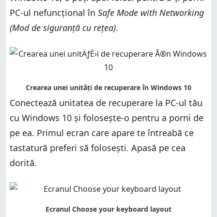
PC-ul nefuncțional în
Safe Mode with Networking
(Mod de siguranță cu rețea)
.
Conectează unitatea de recuperare la PC-ul tău
cu Windows 10 și folosește-o pentru a porni de
pe ea. Primul ecran care apare te întreabă ce
tastatură preferi să folosești. Apasă pe cea
dorită.