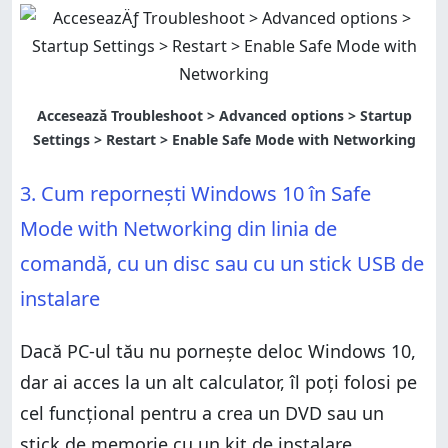
3. Cum repornești Windows 10 în Safe
Mode with Networking din linia de
comandă, cu un disc sau cu un stick USB de
instalare
Dacă PC-ul tău nu pornește deloc Windows 10,
dar ai acces la un alt calculator, îl poți folosi pe
cel funcțional pentru a crea un DVD sau un
stick de memorie cu un kit de instalare