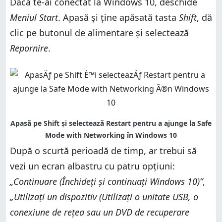
Dacă te-ai conectat la Windows 10, deschide
Meniul Start
. Apasă și ține apăsată tasta
Shift
, dă
clic pe butonul de alimentare și selectează
Repornire
.
După o scurtă perioadă de timp, ar trebui să
vezi un ecran albastru cu patru opțiuni:
„Continuare (Închideți și continuați Windows 10)”
,
„Utilizați un dispozitiv (Utilizați o unitate USB, o
conexiune de rețea sau un DVD de recuperare