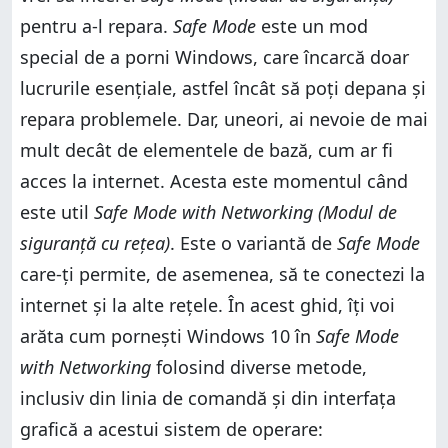
pentru a-l repara.
Safe Mode
este un mod
special de a porni Windows, care încarcă doar
lucrurile esențiale, astfel încât să poți depana și
repara problemele. Dar, uneori, ai nevoie de mai
mult decât de elementele de bază, cum ar fi
acces la internet. Acesta este momentul când
este util
Safe Mode with Networking (Modul de
siguranță cu rețea)
. Este o variantă de
Safe Mode
care-ți permite, de asemenea, să te conectezi la
internet și la alte rețele. În acest ghid, îți voi
arăta cum pornești Windows 10 în
Safe Mode
with Networking
folosind diverse metode,
inclusiv din linia de comandă și din interfața
grafică a acestui sistem de operare: