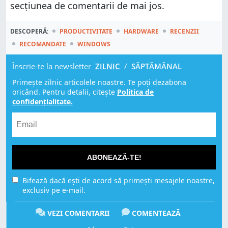
secțiunea de comentarii de mai jos.
DESCOPERĂ:
PRODUCTIVITATE
HARDWARE
RECENZII
RECOMANDATE
WINDOWS
Înscrie-te la newsletter
ZILNIC
/
SĂPTĂMÂNAL
Primește zilnic articolele noastre. Te poți dezabona
oricând. Pentru detalii, citește
Politica de
confidențialitate.
ABONEAZĂ-TE!
Bifează dacă ești de acord să primești mesajele noastre,
exclusiv pe e-mail.
VEZI COMENTARII
COMENTEAZĂ