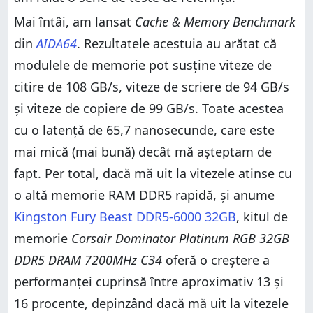
Mai întâi, am lansat
Cache & Memory Benchmark
din
AIDA64
. Rezultatele acestuia au arătat că
modulele de memorie pot susține viteze de
citire de 108 GB/s, viteze de scriere de 94 GB/s
și viteze de copiere de 99 GB/s. Toate acestea
cu o latență de 65,7 nanosecunde, care este
mai mică (mai bună) decât mă așteptam de
fapt. Per total, dacă mă uit la vitezele atinse cu
o altă memorie RAM DDR5 rapidă, și anume
Kingston Fury Beast DDR5-6000 32GB
, kitul de
memorie
Corsair Dominator Platinum RGB 32GB
DDR5 DRAM 7200MHz C34
oferă o creștere a
performanței cuprinsă între aproximativ 13 și
16 procente, depinzând dacă mă uit la vitezele