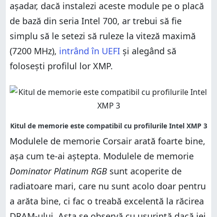
așadar, dacă instalezi aceste module pe o placă
de bază din seria Intel 700, ar trebui să fie
simplu să le setezi să ruleze la viteză maximă
(7200 MHz),
intrând în UEFI
și alegând să
folosești profilul lor XMP.
Modulele de memorie Corsair arată foarte bine,
așa cum te-ai aștepta. Modulele de memorie
Dominator Platinum RGB
sunt acoperite de
radiatoare mari, care nu sunt acolo doar pentru
a arăta bine, ci fac o treabă excelentă la răcirea
DRAM-ului. Asta se observă cu ușurință dacă iei