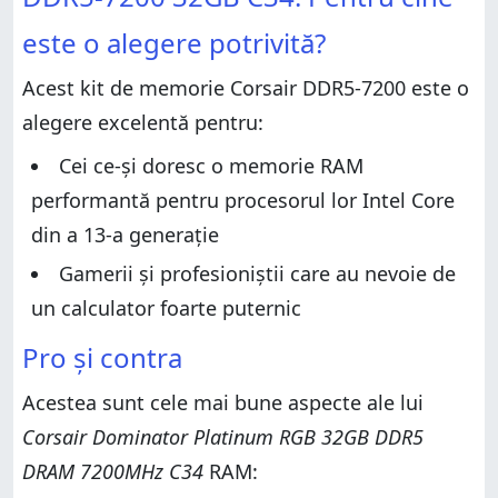
Verdict
Despachetarea modulelor de memorie Corsair
este o alegere potrivită?
Dominator Platinum RGB DDR5-7200 32GB C34
Despachetarea modulelor de memorie Corsair
Dominator Platinum RGB DDR5-7200 32GB C34
Design și specificații hardware
Acest kit de memorie Corsair DDR5-7200 este o
Design și specificații hardware
Experiența de utilizare a modulelor de memorie
alegere excelentă pentru:
Corsair Dominator Platinum RGB DDR5-7200 32GB
Experiența de utilizare a modulelor de memorie
C34
Corsair Dominator Platinum RGB DDR5-7200 32GB
Cei ce-și doresc o memorie RAM
C34
Performanțe în benchmarkuri
performantă pentru procesorul lor Intel Core
Performanțe în benchmarkuri
Intenționezi să cumperi modulele Corsair Dominator
Platinum RGB DDR5-7200 32GB C34?
din a 13-a generație
Intenționezi să cumperi modulele Corsair Dominator
Platinum RGB DDR5-7200 32GB C34?
Gamerii și profesioniștii care au nevoie de
un calculator foarte puternic
Pro și contra
Acestea sunt cele mai bune aspecte ale lui
Corsair Dominator Platinum RGB 32GB DDR5
DRAM 7200MHz C34
RAM: