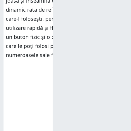
joasă și înseamnă că afișajul își poate schimba
dinamic rata de refresh în funcție de modul în
care-l folosești, pentru a oferi o experiență de
utilizare rapidă și fluidă.
HUAWEI Watch 4 Pro
are
un buton fizic și o coroană de ceas tactilă, pe
care le poți folosi pentru a naviga în ceas și în
numeroasele sale funcții.