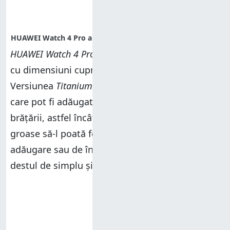
HUAWEI Watch 4 Pro
se potrivește la încheieturi
cu dimensiuni cuprinse între 140 și 210 mm.
Versiunea
Titanium
are elemente suplimentare,
care pot fi adăugate pentru a mări lungimea
brățării, astfel încât persoanele cu brațe mai
groase să-l poată folosi. Mecanismul de
adăugare sau de îndepărtare a acestora este
destul de simplu și ușor de utilizat.