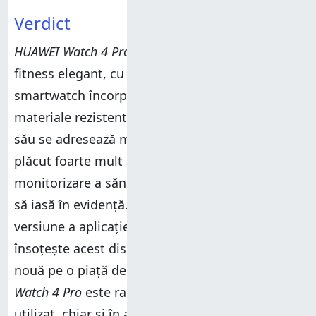
Verdict
HUAWEI Watch 4 Pro
este un ceas de sănătate și
fitness elegant, cu anumite funcții utile de
smartwatch încorporate. Este fabricat din
materiale rezistente, dar mai grele, iar designul
său se adresează mai ales bărbaților. Mi-a
plăcut foarte mult să folosesc noile funcții de
monitorizare a sănătății care ajută acest ceas
să iasă în evidență. Mai mult, cea mai recentă
versiune a aplicației
HUAWEI Health
(care
însoțește acest dispozitiv) introduce o abordare
nouă pe o piață destul de saturată.
HUAWEI
Watch 4 Pro
este rapid și ușor de navigat și de
utilizat, chiar și în aer liber. Îmi place foarte