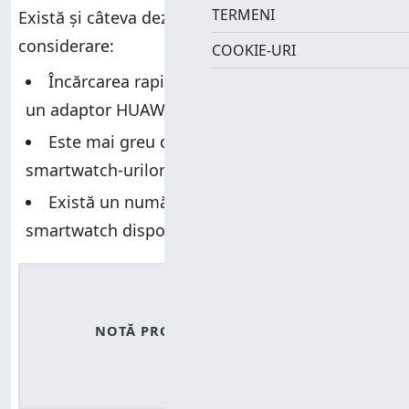
TERMENI
Există și câteva dezavantaje de luat în
considerare:
COOKIE-URI
Încărcarea rapidă este disponibilă doar cu
un adaptor HUAWEI
Este mai greu decât majoritatea
smartwatch-urilor
Există un număr limitat de aplicații pentru
smartwatch disponibile pentru acesta
4.5
/5
NOTĂ PRODUS