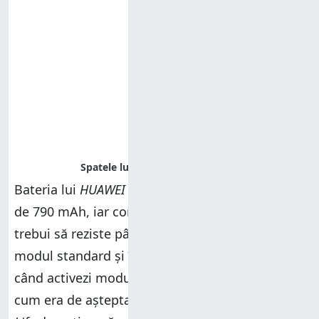
Bateria lui
HUAWEI Watch 4 Pro
are o capacitate
de 790 mAh, iar compania spune că aceasta ar
trebui să reziste până la 4 zile și jumătate în
modul standard și între 12 și 21 de zile atunci
când activezi modul
Ultra-long Battery Life
. Așa
cum era de așteptat, modul
Ultra-long Battery