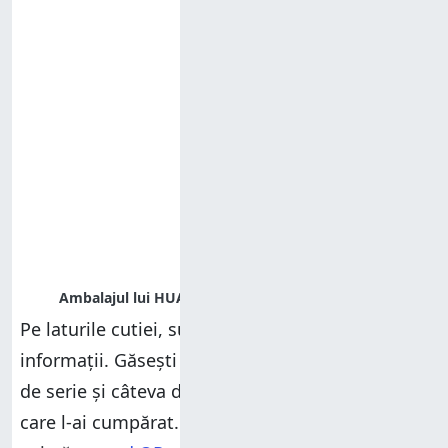
Pe laturile cutiei, sunt imprimate puține
informații. Găsești doar un abțibild cu numărul
de serie și câteva detalii despre modelul pe
care l-ai cumpărat. Pe partea inferioară a cutiei,