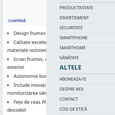
PRODUCTIVITATE
DIVERTISMENT
CUMPĂRĂ
SECURITATE
Design frumos
SMARTPHONE
Calitate excelentă a construcției, cu
SMARTHOME
materiale rezistente
SĂNĂTATE
Ecran frumos, cu o vizibilitate excelentă în
ALTELE
exterior
Autonomie bună a bateriei
ABONEAZA-TE
Include inovații interesante pentru
DESPRE NOI
monitorizarea sănătății
CONTACT
Fețe de ceas
Planet Quest
cu aspect
COD DE ETICĂ
deosebit