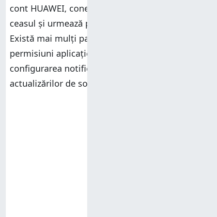
cont HUAWEI, conectează-te, selectează-ți
ceasul și urmează procesul de configurare.
Există mai mulți pași, inclusiv acordarea multor
permisiuni aplicației
HUAWEI Health
,
configurarea notificărilor și verificarea
actualizărilor de software pentru ceasul tău.