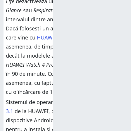
Life
dezactivează unele funcții (precum
Health
Glance
sau
Respiratory Check
) și mărește
intervalul dintre anumite măsurători automate.
Dacă folosești un adaptor HUAWEI, precum cel
care vine cu
HUAWEI P60 Pro
, te poți bucura, de
asemenea, de timpi de încărcare mai rapizi
decât la modelele anterioare. De exemplu,
HUAWEI Watch 4 Pro
se încarcă de la 0% la 100%
în 90 de minute. Compania se laudă, de
asemenea, cu faptul că obține o zi de utilizare
cu o încărcare de 15 minute.
Sistemul de operare instalat este
HarmonyOS
3.1
de la HUAWEI, care funcționează cu
dispozitive Android și iOS. Tot ce ai nevoie
pentru a instala și configura acest ceas este cea