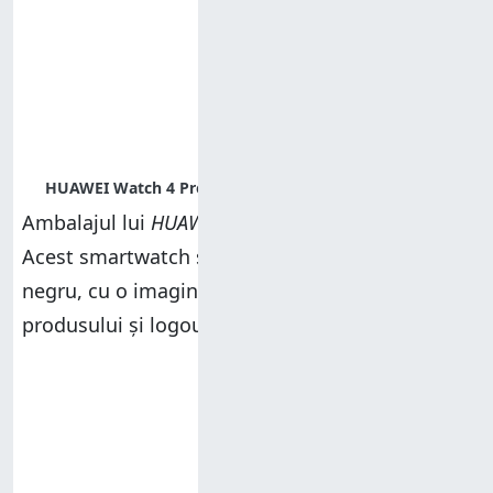
Ambalajul lui
HUAWEI Watch 4 Pro
arată elegant.
Acest smartwatch sosește într-o cutie de carton
negru, cu o imagine a dispozitivului, numele
produsului și logoul companiei pe capac.