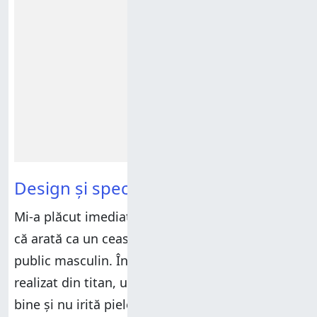
Design și specificații hardware
Mi-a plăcut imediat
HUAWEI Watch 4 Pro
pentru
că arată ca un ceas clasic conceput pentru un
public masculin. În primul rând, corpul său este
realizat din titan, un material durabil care arată
bine și nu irită pielea. Dacă te uiți cu atenție la