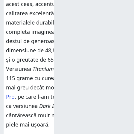
acest ceas, accentul pus de HUAWEI pe
calitatea excelentă a construcției și pe
materialele durabile este evident. Pentru a
completa imaginea, dimensiunile sale sunt
destul de generoase:
HUAWEI Watch 4 Pro
are o
dimensiune de 48,8 mm x 47,6 mm x 12,9 mm
și o greutate de 65 de grame fără curea.
Versiunea
Titanium
, pe care o testez, cântărește
115 grame cu cureaua atașată, ceea ce-l face
mai greu decât modelul
HUAWEI WATCH GT 3
Pro
, pe care l-am testat anul trecut. Mă aștept
ca versiunea
Dark Brown
a ceasului să
cântărească mult mai puțin datorită curelei din
piele mai ușoară.