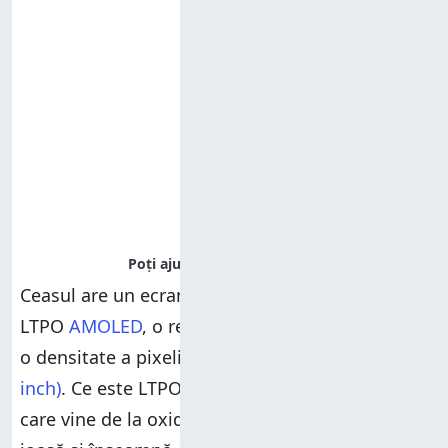
Ceasul are un ecran de 1,5 inch cu un panou
LTPO
AMOLED
, o rezoluție de 466 × 466 pixeli și
o densitate a pixelilor de 310
ppi (pixeli pe
inch)
. Ce este LTPO? Ei bine, este un acronim
care vine de la oxid policristalin de temperatură