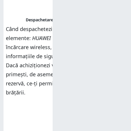
Când despachetezi totul, găsești următoarele
elemente:
HUAWEI Watch 4 Pro
, suportul său de
încărcare wireless, ghidul de pornire rapidă,
informațiile de siguranță și cardul de garanție.
Dacă achiziționezi versiunea cu curea
Titanium
,
primești, de asemenea, câteva elemente de
rezervă, ce-ți permit să mărești lungimea
brățării.