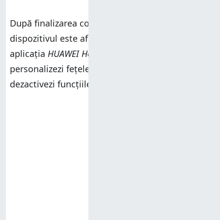
După finalizarea configurării inițiale, observi că
dispozitivul este afișat ca fiind conectat în
aplicația
HUAWEI Health
. Apoi, poți să-i
personalizezi fețele de ceas și să activezi sau să
dezactivezi funcțiile disponibile.