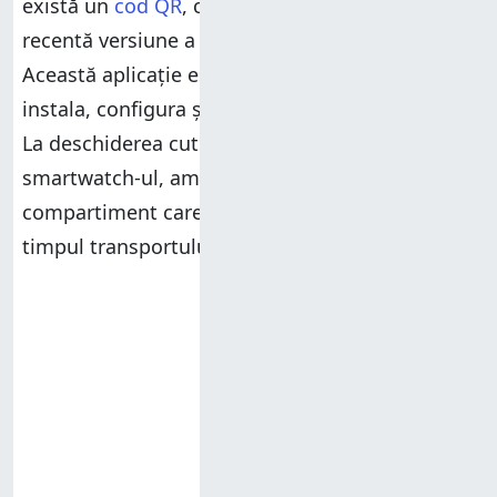
există un
cod QR
, care te duce la cea mai
recentă versiune a aplicației
HUAWEI Health
.
Această aplicație este necesară pentru a
instala, configura și folosi
HUAWEI Watch 4 Pro
.
La deschiderea cutiei, descoperi imediat
smartwatch-ul, ambalat frumos într-un
compartiment care-l păstrează în siguranță în
timpul transportului.