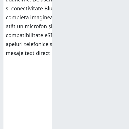
și conectivitate Bluetooth 5.2. Pentru a
completa imaginea,
HUAWEI Watch 4 Pro
include
atât un microfon și un difuzor, cât și
compatibilitate eSIM, facilitând efectuarea de
apeluri telefonice sau trimiterea și primirea de
mesaje text direct de pe ceas.