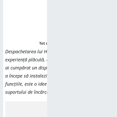
Despachetarea lui HUAWEI Watch 4 Pro este o
experiență plăcută, care te face să simți că tocmai
ai cumpărat un dispozitiv premium. Iar înainte de
a începe să instalezi ceasul și să-i configurezi toate
funcțiile, este o idee bună să-l încarci cu ajutorul
suportului de încărcare inclus în pachet.
Reclamă