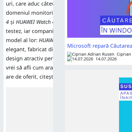
uri, care aduc câteva inovații interesante în
domeniul monitorizării sănătății:
HUAWEI Watch
4
și
HUAWEI Watch 4 Pro
. Am fost curios să le
testez, iar compania mi-a trimis cel mai bun
model al lor:
HUAWEI Watch 4 Pro
. Este un ceas
Microsoft repară Căutare
elegant, fabricat din materiale rezistente, cu un
Ciprian
design atractiv pentru publicul masculin. Dacă
14.07.2026
vrei să afli cum arată, cum funcționează și ce
are de oferit, citește această recenzie:
Reclamă