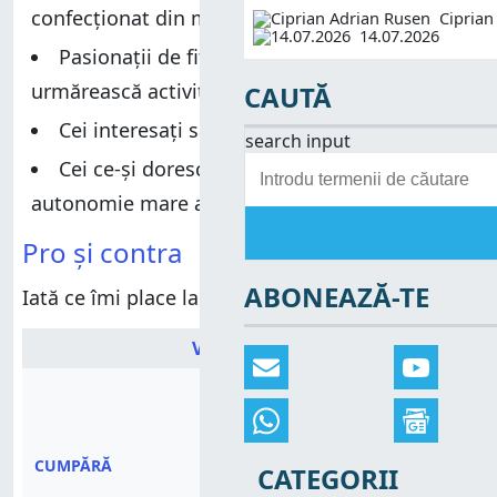
confecționat din materiale premium
Ciprian
Configurarea și utilizarea lui HUAWEI Watch 4 Pro
Funcțiile lui HUAWEI Watch 4 Pro
14.07.2026
Pasionații de fitness, care vor să-și
Funcțiile lui HUAWEI Watch 4 Pro
Îți place HUAWEI Watch 4 Pro?
urmărească activitățile
CAUTĂ
Îți place HUAWEI Watch 4 Pro?
Cei interesați să-și monitorizeze sănătatea
search input
Cei ce-și doresc un ceas de fitness cu o
autonomie mare a bateriei
Pro și contra
ABONEAZĂ-TE
Iată ce îmi place la
HUAWEI Watch 4 Pro
:
VEZI PREȚUL:
CUMPĂRĂ
CATEGORII