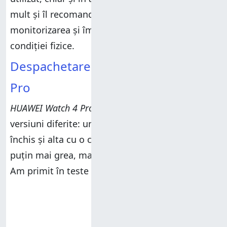
mult și îl recomand bărbaților pasionați de
monitorizarea și îmbunătățirea sănătății și a
condiției fizice.
Despachetarea lui HUAWEI Watch 4
Pro
HUAWEI Watch 4 Pro
este disponibil în două
versiuni diferite: una cu o curea din piele maro
închis și alta cu o curea din titan, care este
puțin mai grea, mai rezistentă și mai scumpă.
Am primit în teste varianta
Titanium
.