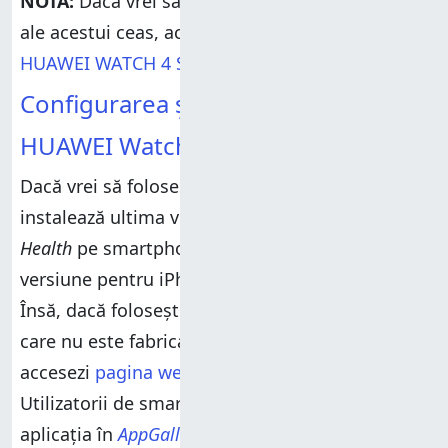
NOTĂ:
Dacă vrei să verifici specificațiile oficiale
ale acestui ceas, accesează această pagină:
HUAWEI WATCH 4 Series
.
Configurarea și utilizarea lui
HUAWEI Watch 4 Pro
Dacă vrei să folosești
HUAWEI Watch 4 Pro
,
instalează ultima versiune a aplicației
HUAWEI
Health
pe smartphone-ul tău. Cea mai nouă
versiune pentru iPhone se găsește în
App Store
.
Însă, dacă folosești un dispozitiv cu Android
care nu este fabricat de HUAWEI, trebuie să
accesezi
pagina web a aplicației
pentru a o lua.
Utilizatorii de smartphone-uri HUAWEI pot găsi
aplicația în
AppGallery
. Mai departe, creează un