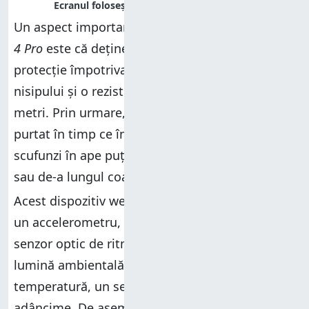
Un aspect important al ceasului
HUAWEI Watch
4 Pro
este că deține o certificare IP68 pentru
protecție împotriva prafului, murdăriei și
nisipului și o rezistență la apă de 5 ATM și 30 de
metri. Prin urmare, acest smartwatch poate fi
purtat în timp ce înoți și chiar în timp ce te
scufunzi în ape puțin adânci, precum o piscină
sau de-a lungul coastei.
Acest dispozitiv wearable are mai mulți senzori:
un accelerometru, un giroscop, o busolă, un
senzor optic de ritm cardiac, un senzor de
lumină ambientală, un barometru, un senzor de
temperatură, un senzor ECG și un senzor de
adâncime. De asemenea, dispune de GPS,
NFC