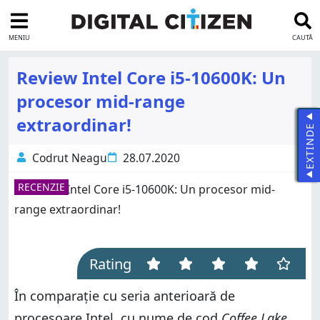
MENIU
CAUTĂ
Review Intel Core i5-10600K: Un
procesor mid-range
extraordinar!
EXTINDE
Codrut Neagu
28.07.2020
RECENZIE
Rating
În comparație cu seria anterioară de
procesoare Intel, cu nume de cod
Coffee Lake
,