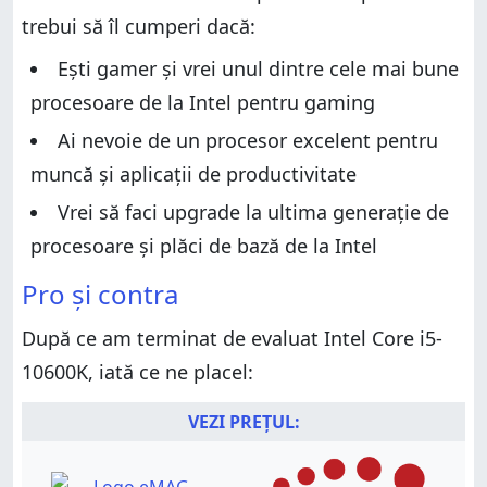
Performanța în benchmark-uri și jocuri
trebui să îl cumperi dacă:
Performanța în benchmark-uri și jocuri
Ce părere ai despre Intel Core i5-10600K?
Ce părere ai despre Intel Core i5-10600K?
Ești gamer și vrei unul dintre cele mai bune
procesoare de la Intel pentru gaming
Ai nevoie de un procesor excelent pentru
muncă și aplicații de productivitate
Vrei să faci upgrade la ultima generație de
procesoare și plăci de bază de la Intel
Pro și contra
După ce am terminat de evaluat Intel Core i5-
10600K, iată ce ne placel:
VEZI PREȚUL: