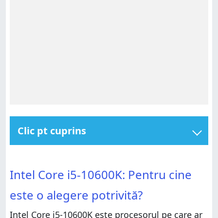
Clic pt cuprins
Intel Core i5-10600K: Pentru cine este o alegere
potrivită?
Intel Core i5-10600K: Pentru cine este o alegere
Intel Core i5-10600K: Pentru cine
potrivită?
Pro și contra
Pro și contra
Verdict
este o alegere potrivită?
Verdict
Caracteristici hardware
Intel Core i5-10600K este procesorul pe care ar
Caracteristici hardware