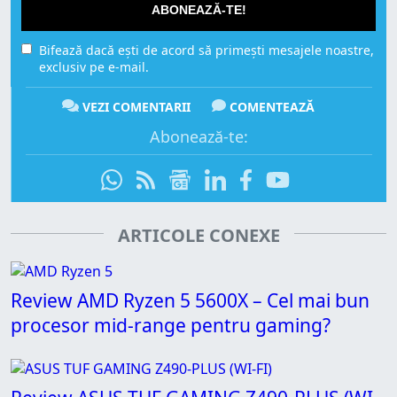
ABONEAZĂ-TE!
Bifează dacă ești de acord să primești mesajele noastre,
exclusiv pe e-mail.
VEZI COMENTARII
COMENTEAZĂ
Abonează-te:
ARTICOLE CONEXE
Review AMD Ryzen 5 5600X – Cel mai bun
procesor mid-range pentru gaming?