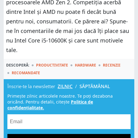
procesoarele AMD Zen 2. Competiția acerbă
dintre Intel și AMD nu poate fi decât bună
pentru noi, consumatorii. Ce părere ai? Spune-
ne în comentariile de mai jos dacă îți place sau
nu Intel Core i5-10600K și care sunt motivele
tale.
DESCOPERĂ:
PRODUCTIVITATE
HARDWARE
RECENZII
RECOMANDATE
Înscrie-te la newsletter
ZILNIC
/
SĂPTĂMÂNAL
Primește zilnic articolele noastre. Te poți dezabona
oricând. Pentru detalii, citește
Politica de
confidențialitate.