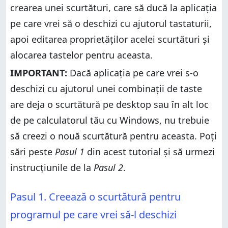
de taste
crearea unei scurtături, care să ducă la aplicația
Pasul 2. Cum deschizi o aplicație cu o combinație
de taste
Ce metodă preferi pentru a deschide o aplicație cu o
pe care vrei să o deschizi cu ajutorul tastaturii,
combinație de taste?
Ce metodă preferi pentru a deschide o aplicație cu o
apoi editarea proprietăților acelei scurtături și
combinație de taste?
alocarea tastelor pentru aceasta.
IMPORTANT:
Dacă aplicația pe care vrei s-o
deschizi cu ajutorul unei combinații de taste
are deja o scurtătură pe desktop sau în alt loc
de pe calculatorul tău cu Windows, nu trebuie
să creezi o nouă scurtătură pentru aceasta. Poți
sări peste
Pasul 1
din acest tutorial și să urmezi
instrucțiunile de la
Pasul 2
.
Pasul 1. Creează o scurtătură pentru
programul pe care vrei să-l deschizi