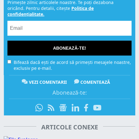
Primește zilnic articolele noastre. Te poți dezabona
oricând. Pentru detalii, citește
Politica de
confidențialitate.
ABONEAZĂ-TE!
Bifează dacă ești de acord să primești mesajele noastre,
exclusiv pe e-mail.
VEZI COMENTARII
COMENTEAZĂ
Abonează-te:
ARTICOLE CONEXE