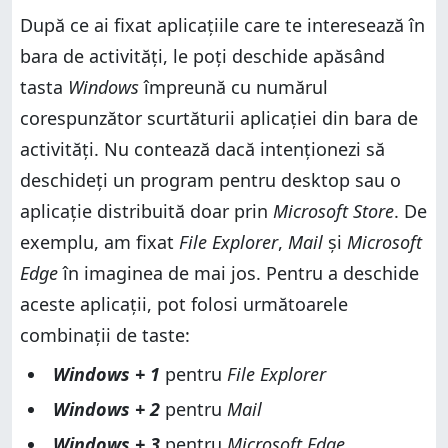
După ce ai fixat aplicațiile care te interesează în
bara de activități, le poți deschide apăsând
tasta
Windows
împreună cu numărul
corespunzător scurtăturii aplicației din bara de
activități. Nu contează dacă intenționezi să
deschideți un program pentru desktop sau o
aplicație distribuită doar prin
Microsoft Store
. De
exemplu, am fixat
File Explorer
,
Mail
și
Microsoft
Edge
în imaginea de mai jos. Pentru a deschide
aceste aplicații, pot folosi următoarele
combinații de taste:
Windows + 1
pentru
File Explorer
Windows + 2
pentru
Mail
Windows + 3
pentru
Microsoft Edge