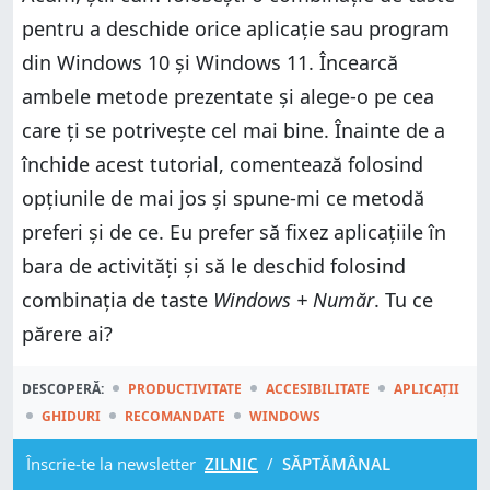
pentru a deschide orice aplicație sau program
din Windows 10 și Windows 11. Încearcă
ambele metode prezentate și alege-o pe cea
care ți se potrivește cel mai bine. Înainte de a
închide acest tutorial, comentează folosind
opțiunile de mai jos și spune-mi ce metodă
preferi și de ce. Eu prefer să fixez aplicațiile în
bara de activități și să le deschid folosind
combinația de taste
Windows + Număr
. Tu ce
părere ai?
DESCOPERĂ:
PRODUCTIVITATE
ACCESIBILITATE
APLICAȚII
GHIDURI
RECOMANDATE
WINDOWS
Înscrie-te la newsletter
ZILNIC
/
SĂPTĂMÂNAL