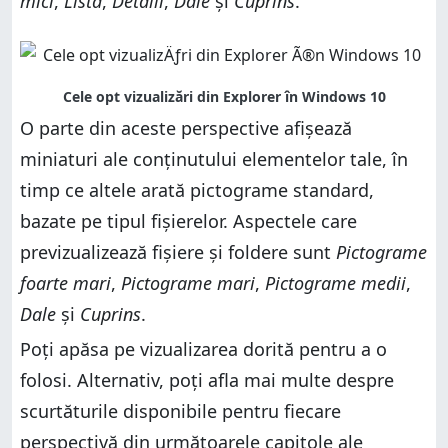
mici
,
Listă
,
Detalii
,
Dale
și
Cuprins
.
O parte din aceste perspective afișează
miniaturi ale conținutului elementelor tale, în
timp ce altele arată pictograme standard,
bazate pe tipul fișierelor. Aspectele care
previzualizează fișiere și foldere sunt
Pictograme
foarte mari
,
Pictograme mari
,
Pictograme medii
,
Dale
și
Cuprins
.
Poți apăsa pe vizualizarea dorită pentru a o
folosi. Alternativ, poți afla mai multe despre
scurtăturile disponibile pentru fiecare
perspectivă din următoarele capitole ale