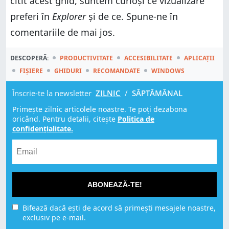
citit acest ghid, suntem curioși ce vizualizare
preferi în
Explorer
și de ce. Spune-ne în
comentariile de mai jos.
DESCOPERĂ:
PRODUCTIVITATE
ACCESIBILITATE
APLICAȚII
FIȘIERE
GHIDURI
RECOMANDATE
WINDOWS
Înscrie-te la newsletter
ZILNIC
/
SĂPTĂMÂNAL
Primește zilnic articolele noastre. Te poți dezabona
oricând. Pentru detalii, citește
Politica de
confidențialitate.
ABONEAZĂ-TE!
Bifează dacă ești de acord să primești mesajele noastre,
exclusiv pe e-mail.