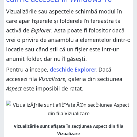
Windows 10
Vizualizarea Pictograme mari din Explorer în
Windows 10
Aspectul Pictograme medii din Explorer
Vizualizările sau aspectele schimbă modul în
Aspectul Pictograme medii din Explorer
Vizualizarea Pictograme mici din Windows 10
care apar fișierele și folderele în fereastra ta
Vizualizarea Pictograme mici din Windows 10
Aspectul Listă din Explorer în Windows 10
activă de
Explorer
. Asta poate fi folositor dacă
Aspectul Listă din Explorer în Windows 10
Vizualizarea Detalii din Windows 10
vrei o privire de ansamblu a elementelor dintr-o
Vizualizarea Detalii din Windows 10
Aspectul Dale din Explorer
locație sau când știi că un fișier este într-un
Aspectul Dale din Explorer
Vizualizarea Cuprins din Explorer în Windows 10
anumit folder, dar nu îl găsești.
Vizualizarea Cuprins din Explorer în Windows 10
Ce aspect(e) preferi și de ce?
Pentru a începe,
deschide Explorer
. Dacă
Ce aspect(e) preferi și de ce?
accesezi fila
Vizualizare
, galeria din secțiunea
Aspect
este imposibil de ratat.