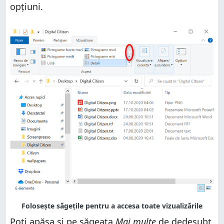
opțiuni.
Poți apăsa și pe săgeata
Mai multe
de dedesubt