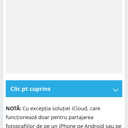
Clic pt cuprins
Cum partajezi fotografii de pe un iPhone sau de pe
Android
NOTĂ:
Cu excepția soluției iCloud, care
1. Cum trimiți fotografii între un iPhone și un
funcționează doar pentru partajarea
smartphone cu Android folosind Google Foto
fotografiilor de pe un iPhone pe Android sau pe
2. Cum partajezi imagini de pe un iPhone pe