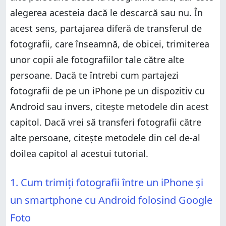
smartphone cu Android folosind OneDrive
alegerea acesteia dacă le descarcă sau nu. În
Cum transferi fotografii între Android și iPhone
acest sens, partajarea diferă de transferul de
4. Cum transferi fotografii între Android și iPhone
fotografii, care înseamnă, de obicei, trimiterea
folosind o aplicație precum Send Anywhere
unor copii ale fotografiilor tale către alte
5. Cum transferi imagini între iPhone și Android
folosind un cablu și un PC
persoane. Dacă te întrebi cum partajezi
Care este modul tău preferat de a transfera
fotografii de pe un iPhone pe un dispozitiv cu
fotografii între iPhone și Android?
Android sau invers, citește metodele din acest
capitol. Dacă vrei să transferi fotografii către
alte persoane, citește metodele din cel de-al
doilea capitol al acestui tutorial.
1. Cum trimiți fotografii între un iPhone și
un smartphone cu Android folosind Google
Foto