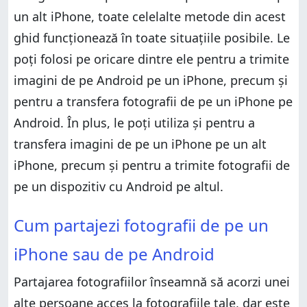
Android folosind iCloud
un alt iPhone, toate celelalte metode din acest
3. Cum trimiți fotografii între un iPhone și un
ghid funcționează în toate situațiile posibile. Le
smartphone cu Android folosind OneDrive
poți folosi pe oricare dintre ele pentru a trimite
Cum transferi fotografii între Android și iPhone
imagini de pe Android pe un iPhone, precum și
4. Cum transferi fotografii între Android și iPhone
folosind o aplicație precum Send Anywhere
pentru a transfera fotografii de pe un iPhone pe
5. Cum transferi imagini între iPhone și Android
Android. În plus, le poți utiliza și pentru a
folosind un cablu și un PC
transfera imagini de pe un iPhone pe un alt
Care este modul tău preferat de a transfera
fotografii între iPhone și Android?
iPhone, precum și pentru a trimite fotografii de
pe un dispozitiv cu Android pe altul.
Cum partajezi fotografii de pe un iPhone sau de pe
Cum partajezi fotografii de pe un
Android
1. Cum trimiți fotografii între un iPhone și un
iPhone sau de pe Android
smartphone cu Android folosind Google Foto
2. Cum partajezi imagini de pe un iPhone pe
Partajarea fotografiilor înseamnă să acorzi unei
Android folosind iCloud
alte persoane acces la fotografiile tale, dar este
3. Cum trimiți fotografii între un iPhone și un