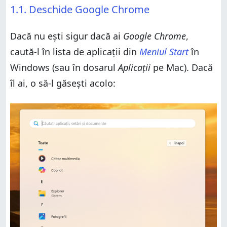
în Windows 10
1.1. Deschide Google Chrome
6. Cum verifici versiunea de Chrome în CMD
3.3. Verifică-ți versiunea de Chrome folosind
(Windows)
Setările de pe telefonul sau de pe tableta ta cu
Pe ce dispozitive ai verificat versiunea de Chrome?
Android
Dacă nu ești sigur dacă ai
Google Chrome
,
4. Tastează chrome://system în bara de adrese
caută-l în lista de aplicații din
Meniul Start
în
(Windows și macOS)
Windows (sau în dosarul
Aplicații
pe Mac). Dacă
5. Vezi detaliile fișierului chrome.exe (în Windows)
îl ai, o să-l găsești acolo:
6. Cum verifici versiunea de Chrome în CMD
(Windows)
Pe ce dispozitive ai verificat versiunea de Chrome?