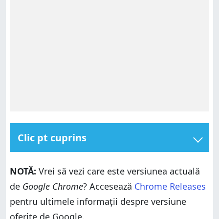
Clic pt cuprins
1. Folosește chrome://version (funcționează pe toate
dispozitivele)
NOTĂ:
Vrei să vezi care este versiunea actuală
1.1. Deschide Google Chrome
de
Google Chrome
? Accesează
Chrome Releases
1.2. Accesează chrome://version
pentru ultimele informații despre versiune
1.3. Verifică primul rând
oferite de Google.