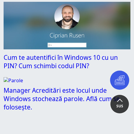
Cum te autentifici în Windows 10 cu un
PIN? Cum schimbi codul PIN?
Manager Acreditări este locul unde
Windows stochează parole. Află cum se
folosește.
SUS