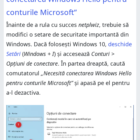
Pasul 3. Setează Windows să te conecteze fără parolă
Pasul 3. Setează Windows să te conecteze fără parolă
Considerente de securitate: Este Netplwiz sigur? Nu,
conturile Microsoft”
nu este!
Considerente de securitate: Este Netplwiz sigur? Nu,
nu este!
De ce vrei să folosești Netplwiz pentru a te conecta
Înainte de a rula cu succes
netplwiz
, trebuie să
fără parolă?
De ce vrei să folosești Netplwiz pentru a te conecta
modifici o setare de securitate importantă din
fără parolă?
Windows. Dacă folosești Windows 10,
deschide
Setări
(
Windows + I
) și accesează
Conturi >
Opțiuni de conectare
. În partea dreaptă, caută
comutatorul
„Necesită conectarea Windows Hello
pentru conturile Microsoft”
și apasă pe el pentru
a-l dezactiva.