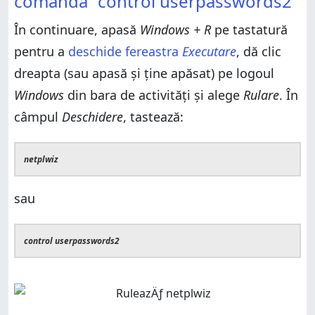
comanda “control userpasswords2”
În continuare, apasă
Windows + R
pe tastatură
pentru a
deschide fereastra
Executare
, dă clic
dreapta (sau apasă și ține apăsat) pe logoul
Windows
din bara de activități și alege
Rulare
. În
câmpul
Deschidere
, tastează:
netplwiz
sau
control userpasswords2