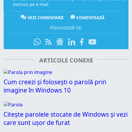
exclusiv pe e-mail.
VEZI COMENTARII
COMENTEAZĂ
Abonează-te:
ARTICOLE CONEXE
Cum creezi și folosești o parolă prin
imagine în Windows 10
Citește parolele stocate de Windows și vezi
care sunt ușor de furat