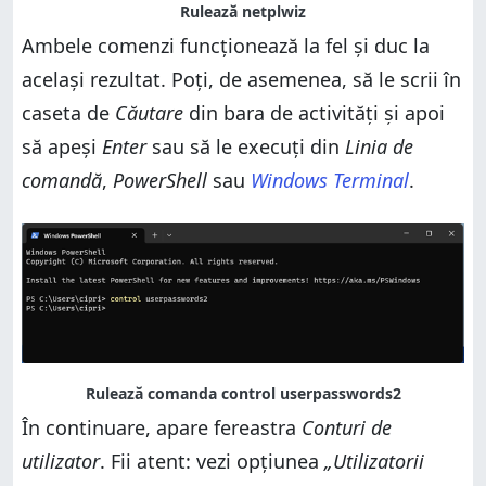
Ambele comenzi funcționează la fel și duc la
același rezultat. Poți, de asemenea, să le scrii în
caseta de
Căutare
din bara de activități și apoi
să apeși
Enter
sau să le execuți din
Linia de
comandă
,
PowerShell
sau
Windows Terminal
.
În continuare, apare fereastra
Conturi de
utilizator
. Fii atent: vezi opțiunea
„Utilizatorii