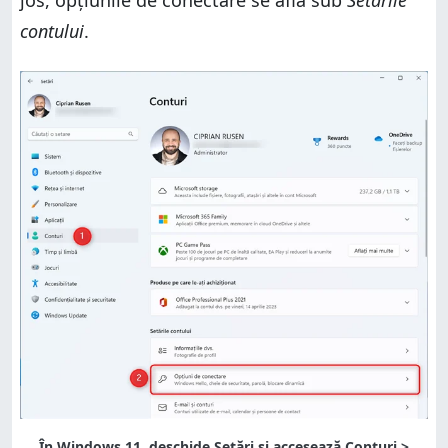
jos, opțiunile de conectare se află sub
Setările
contului
.