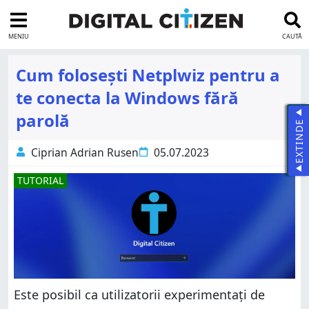
MENIU
CAUTĂ
Cum folosești Netplwiz pentru a
te conecta la Windows fără
parolă
EXTINDE
Ciprian Adrian Rusen
05.07.2023
TUTORIAL
Este posibil ca utilizatorii experimentați de