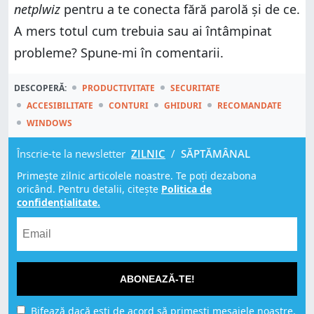
netplwiz
pentru a te conecta fără parolă și de ce.
A mers totul cum trebuia sau ai întâmpinat
probleme? Spune-mi în comentarii.
DESCOPERĂ:
PRODUCTIVITATE
SECURITATE
ACCESIBILITATE
CONTURI
GHIDURI
RECOMANDATE
WINDOWS
Înscrie-te la newsletter
ZILNIC
/
SĂPTĂMÂNAL
Primește zilnic articolele noastre. Te poți dezabona
oricând. Pentru detalii, citește
Politica de
confidențialitate.
ABONEAZĂ-TE!
Bifează dacă ești de acord să primești mesajele noastre,