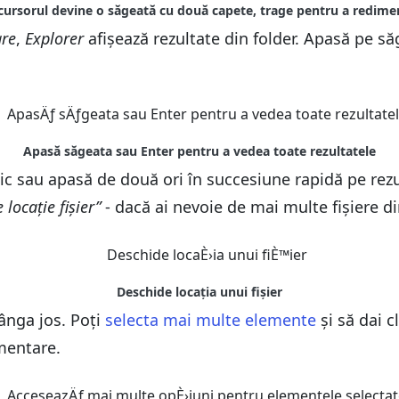
re
,
Explorer
afișează rezultate din folder. Apasă pe s
-clic sau apasă de două ori în succesiune rapidă pe rez
locație fișier”
- dacă ai nevoie de mai multe fișiere din
tânga jos. Poți
selecta mai multe elemente
și să dai c
mentare.