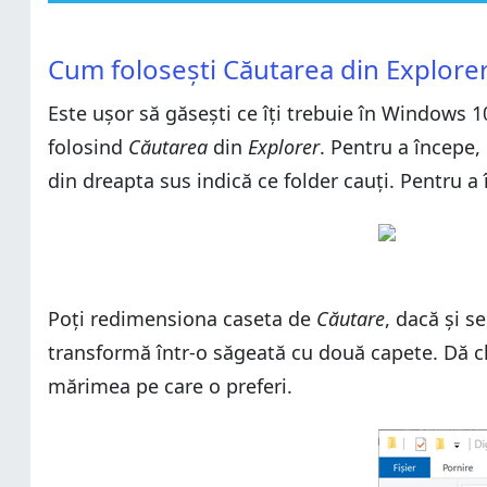
Cum folosești Căutarea din Explorer
Cum folosești Căutarea din Explorer
Cum schimbi Locația căutării tale în Explorer
Cum folosești Căutarea din Explore
Cum schimbi Locația căutării tale în Explorer
Cum rafinezi căutarea ta în Explorer
Este ușor să găsești ce îți trebuie în Windows 1
Cum rafinezi căutarea ta în Explorer
Opțiuni complexe de căutare din Explorer în Window
folosind
Opțiuni complexe de căutare din Explorer în Window
Căutarea
din
Explorer
. Pentru a începe,
Cum golești istoricul de căutări din Explorer
din dreapta sus indică ce folder cauți. Pentru a
Cum golești istoricul de căutări din Explorer
Tu cum preferi să cauți în Windows 10?
Tu cum preferi să cauți în Windows 10?
Poți redimensiona caseta de
Căutare
, dacă și s
transformă într-o săgeată cu două capete. Dă cl
mărimea pe care o preferi.