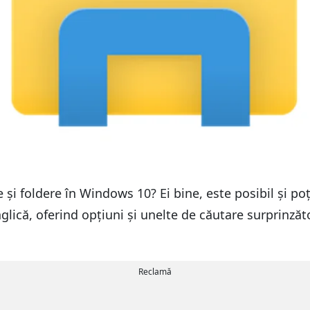
e și foldere în Windows 10? Ei bine, este posibil și po
lică, oferind opțiuni și unelte de căutare surprinzăto
Reclamă