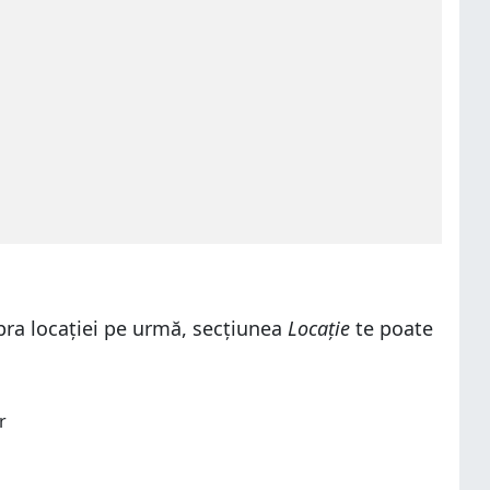
upra locației pe urmă, secțiunea
Locație
te poate