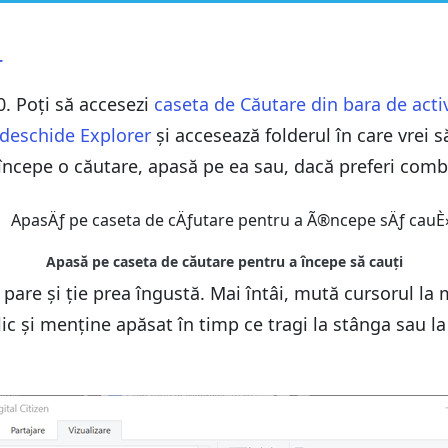
r
0. Poți să accesezi
caseta de Căutare din bara de activ
s 10
s 10
deschide Explorer
și accesează folderul în care vrei să
 începe o căutare, apasă pe ea sau, dacă preferi comb
e pare și ție prea îngustă. Mai întâi, mută cursorul l
ic și menține apăsat în timp ce tragi la stânga sau 