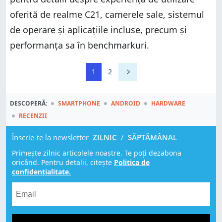
oferită de realme C21, camerele sale, sistemul
de operare și aplicațiile incluse, precum și
performanța sa în benchmarkuri.
1
2
DESCOPERĂ:
SMARTPHONE
ANDROID
HARDWARE
RECENZII
Înscrie-te la newsletter
ZILNIC
/
SĂPTĂMÂNAL
Primește zilnic articolele noastre. Te poți dezabona
oricând. Pentru detalii, citește
Politica de
confidențialitate.