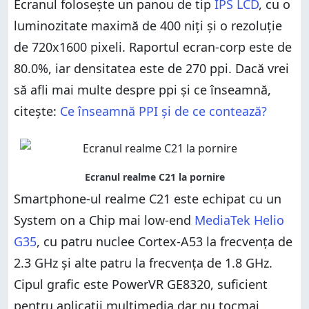
Ecranul folosește un panou de tip
IPS LCD
, cu o
luminozitate maximă de 400 niți și o rezoluție
de 720x1600 pixeli. Raportul ecran-corp este de
80.0%, iar densitatea este de 270 ppi. Dacă vrei
să afli mai multe despre ppi și ce înseamnă,
citește:
Ce înseamnă PPI și de ce contează?
Smartphone-ul realme C21 este echipat cu un
System on a Chip mai low-end
MediaTek Helio
G35
, cu patru nuclee Cortex-A53 la frecvența de
2.3 GHz și alte patru la frecvența de 1.8 GHz.
Cipul grafic este PowerVR GE8320, suficient
pentru aplicații multimedia dar nu tocmai