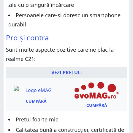
Experiența de utilizare a camerelor pe realme C21
Android 10 și aplicațiile incluse
zile cu o singură încărcare
Android 10 și aplicațiile incluse
Performanță în benchmarkuri
Persoanele care-și doresc un smartphone
Performanță în benchmarkuri
Ce părere ai despre realme C21?
durabil
Ce părere ai despre realme C21?
Pro și contra
Sunt multe aspecte pozitive care ne plac la
realme C21:
VEZI PREȚUL:
CUMPĂRĂ
CUMPĂRĂ
Prețul foarte mic
Calitatea bună a construcției, certificată de