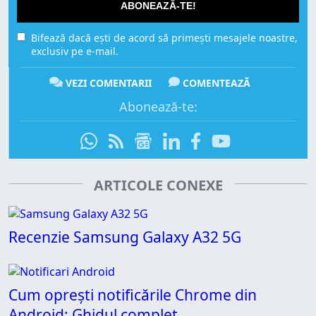
ABONEAZĂ-TE!
Bifează dacă ești de acord să primești mesajele noastre,
exclusiv pe e-mail.
VEZI COMENTARII
COMENTEAZĂ
Abonează-te:
ARTICOLE CONEXE
Recenzie Samsung Galaxy A32 5G
Cum oprești notificările Chrome din
Android: Ghidul complet