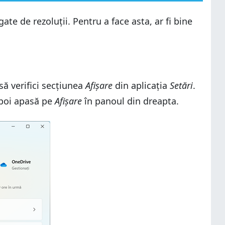
gate de rezoluții. Pentru a face asta, ar fi bine
să verifici secțiunea
Afișare
din aplicația
Setări
.
 apoi apasă pe
Afișare
în panoul din dreapta.