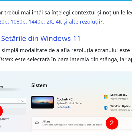
dows 11
r trebui mai întâi să înțelegi contextul și noțiunile le
dows 10
p, 1080p, 1440p, 2K, 4K și alte rezoluții?
.
l
dows 11
nformații de sistem
în Setările din Windows 11
dows 10
 diagnosticare DirectX
simplă modalitate de a afla rezoluția ecranului este 
l
nformații de sistem
Sistem
este selectată în bara laterală din stânga, iar
 diagnosticare DirectX