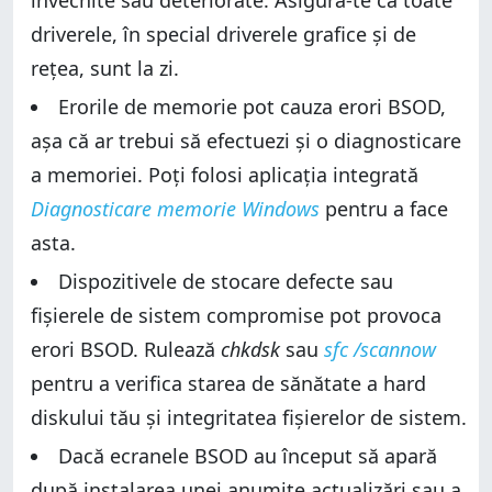
învechite sau deteriorate. Asigură-te că toate
driverele, în special driverele grafice și de
rețea, sunt la zi.
Erorile de memorie pot cauza erori BSOD,
așa că ar trebui să efectuezi și o diagnosticare
a memoriei. Poți folosi aplicația integrată
Diagnosticare memorie Windows
pentru a face
asta.
Dispozitivele de stocare defecte sau
fișierele de sistem compromise pot provoca
erori BSOD. Rulează
chkdsk
sau
sfc /scannow
pentru a verifica starea de sănătate a hard
diskului tău și integritatea fișierelor de sistem.
Dacă ecranele BSOD au început să apară
după instalarea unei anumite actualizări sau a