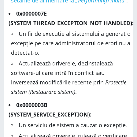
setările de alimentare la
„Performanță înaltă”
.
0x0000007E
(SYSTEM_THREAD_EXCEPTION_NOT_HANDLED):
Un fir de execuție al sistemului a generat o
excepție pe care administratorul de erori nu a
detectat-o.
Actualizează driverele, dezinstalează
software-ul care intră în conflict sau
inversează modificările recente prin
Protecție
sistem (Restaurare sistem)
.
0x0000003B
(SYSTEM_SERVICE_EXCEPTION):
Un serviciu de sistem a cauzat o excepție.
Actualizează driverele, rulează o verificare