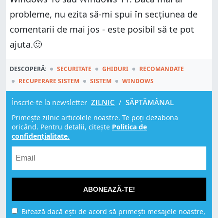
probleme, nu ezita să-mi spui în secțiunea de
comentarii de mai jos - este posibil să te pot
ajuta.🙂
DESCOPERĂ:
SECURITATE
GHIDURI
RECOMANDATE
RECUPERARE SISTEM
SISTEM
WINDOWS
Înscrie-te la newsletter
ZILNIC
/
SĂPTĂMÂNAL
Primește zilnic articolele noastre. Te poți dezabona
oricând. Pentru detalii, citește
Politica de
confidențialitate.
ABONEAZĂ-TE!
Bifează dacă ești de acord să primești mesajele noastre,