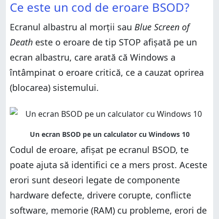
Ce este un cod de eroare BSOD?
Cum găsești codurile de eroare BSOD
Cum remediezi erorile BSOD
Ecranul albastru al morții sau
Cum remediezi erorile BSOD
Blue Screen of
Lista codurilor de eroare BSOD frecvente și posibile
soluții
Death
Lista codurilor de eroare BSOD frecvente și posibile
este o eroare de tip STOP afișată pe un
soluții
Lista completă a codurilor de eroare BSOD
ecran albastru, care arată că Windows a
Lista completă a codurilor de eroare BSOD
Ce cod de oprire BSOD te-a adus aici?
întâmpinat o eroare critică, ce a cauzat oprirea
Ce cod de oprire BSOD te-a adus aici?
(blocarea) sistemului.
Codul de eroare, afișat pe ecranul BSOD, te
poate ajuta să identifici ce a mers prost. Aceste
erori sunt deseori legate de componente
hardware defecte, drivere corupte, conflicte
software, memorie (RAM) cu probleme, erori de