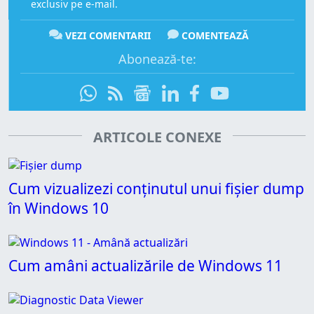
exclusiv pe e-mail.
VEZI COMENTARII
COMENTEAZĂ
Abonează-te:
ARTICOLE CONEXE
Cum vizualizezi conținutul unui fișier dump
în Windows 10
Cum amâni actualizările de Windows 11