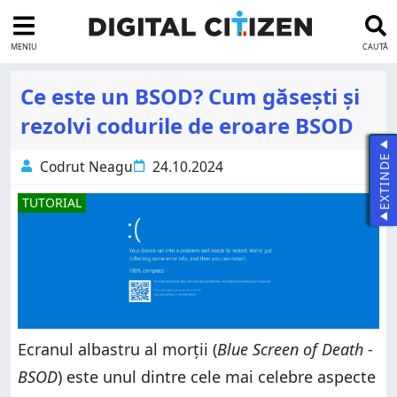
MENIU
CAUTĂ
Ce este un BSOD? Cum găsești și
rezolvi codurile de eroare BSOD
EXTINDE
Codrut Neagu
24.10.2024
TUTORIAL
Ecranul albastru al morții (
Blue Screen of Death
-
BSOD
) este unul dintre cele mai celebre aspecte