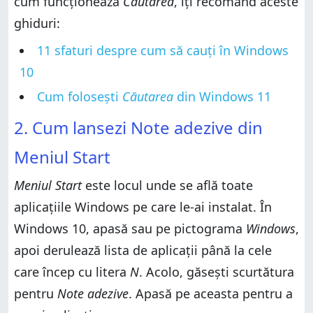
cum funcționează
Căutarea
, îți recomand aceste
ghiduri:
11 sfaturi despre cum să cauți în Windows
10
Cum folosești
Căutarea
din Windows 11
2. Cum lansezi Note adezive din
Meniul Start
Meniul Start
este locul unde se află toate
aplicațiile Windows pe care le-ai instalat. În
Windows 10, apasă sau pe pictograma
Windows
,
apoi derulează lista de aplicații până la cele
care încep cu litera
N
. Acolo, găsești scurtătura
pentru
Note adezive
. Apasă pe aceasta pentru a