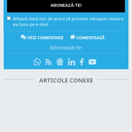
ABONEAZĂ-TE!
Bifează dacă ești de acord să primești mesajele noastre,
exclusiv pe e-mail.
VEZI COMENTARII
COMENTEAZĂ
Abonează-te:
ARTICOLE CONEXE