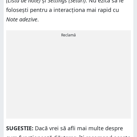
(Listă de note)
și
Settings (Setări)
. Nu ezita să le
folosești pentru a interacționa mai rapid cu
Note adezive
.
Reclamă
SUGESTIE:
Dacă vrei să afli mai multe despre