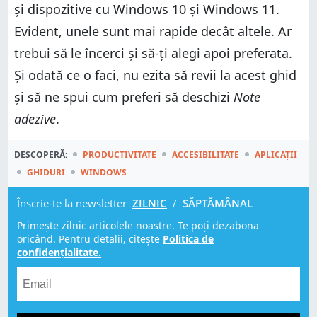
și dispozitive cu Windows 10 și Windows 11.
Evident, unele sunt mai rapide decât altele. Ar
trebui să le încerci și să-ți alegi apoi preferata.
Și odată ce o faci, nu ezita să revii la acest ghid
și să ne spui cum preferi să deschizi
Note
adezive
.
DESCOPERĂ:
PRODUCTIVITATE
ACCESIBILITATE
APLICAȚII
GHIDURI
WINDOWS
Înscrie-te la newsletter
ZILNIC
/
SĂPTĂMÂNAL
Primește zilnic articolele noastre. Te poți dezabona
oricând. Pentru detalii, citește
Politica de
confidențialitate.