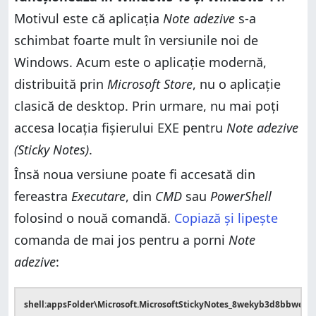
Motivul este că aplicația
Note adezive
s-a
schimbat foarte mult în versiunile noi de
Windows. Acum este o aplicație modernă,
distribuită prin
Microsoft Store
, nu o aplicație
clasică de desktop. Prin urmare, nu mai poți
accesa locația fișierului EXE pentru
Note adezive
(Sticky Notes)
.
Însă noua versiune poate fi accesată din
fereastra
Executare
, din
CMD
sau
PowerShell
folosind o nouă comandă.
Copiază și lipește
comanda de mai jos pentru a porni
Note
adezive
:
shell:appsFolder\Microsoft.MicrosoftStickyNotes_8wekyb3d8bbwe!A