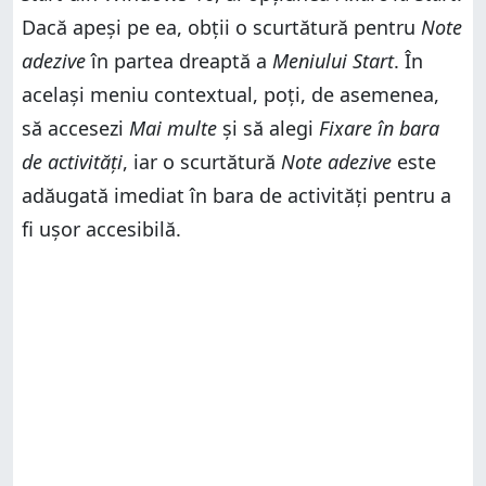
Dacă apeși pe ea, obții o scurtătură pentru
Note
adezive
în partea dreaptă a
Meniului Start
. În
același meniu contextual, poți, de asemenea,
să accesezi
Mai multe
și să alegi
Fixare în bara
de activități
, iar o scurtătură
Note adezive
este
adăugată imediat în bara de activități pentru a
fi ușor accesibilă.