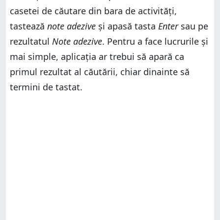
IMPORTANT: Vechea comandă pentru Note adezive
din fereastra Executare nu mai merge
casetei de căutare din bara de activități,
IMPORTANT: Vechea comandă pentru Note adezive
din fereastra Executare nu mai merge
Cum preferi să deschizi Note adezive?
tastează
note adezive
și apasă tasta
Enter
sau pe
Cum preferi să deschizi Note adezive?
rezultatul
Note adezive
. Pentru a face lucrurile și
mai simple, aplicația ar trebui să apară ca
primul rezultat al căutării, chiar dinainte să
termini de tastat.